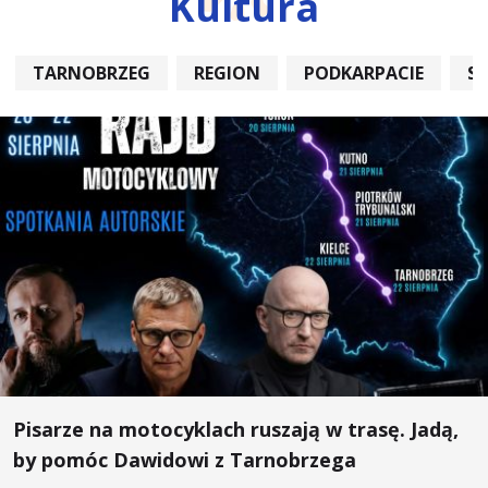
Kultura
TARNOBRZEG
REGION
PODKARPACIE
S
Pisarze na motocyklach ruszają w trasę. Jadą,
by pomóc Dawidowi z Tarnobrzega