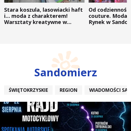
Stara koszula, lasowiacki haft
Od codzienności
i… moda z charakterem!
couture. Moda 
Warsztaty kreatywne w
Rynek w Sandom
ramach NFW
(ZDJĘCIA)
Sandomierz
ŚWIĘTOKRZYSKIE
REGION
WIADOMOŚCI SA