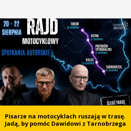
Pisarze na motocyklach ruszają w trasę.
Jadą, by pomóc Dawidowi z Tarnobrzega