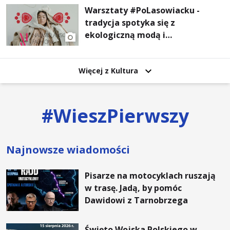
Warsztaty #PoLasowiacku -
tradycja spotyka się z
ekologiczną modą i
nowoczesnym designem!
Więcej z Kultura
#
WieszPierwszy
Najnowsze wiadomości
Pisarze na motocyklach ruszają
w trasę. Jadą, by pomóc
Dawidowi z Tarnobrzega
Święto Wojska Polskiego w