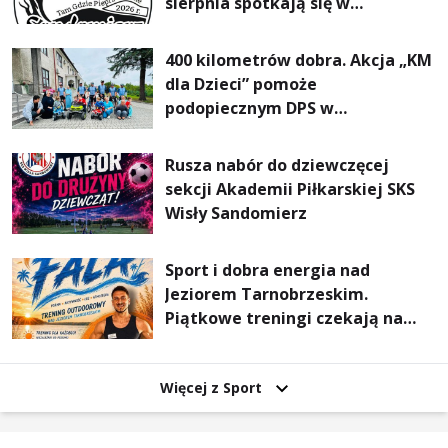
sierpnia spotkają się w
Sandomierzu na I Maratonie
Pieszym „Tam Gdzie Pieprz
400 kilometrów dobra. Akcja „KM
Rośnie”
dla Dzieci” pomoże
podopiecznym DPS w
Mokrzyszowie
Rusza nabór do dziewczęcej
sekcji Akademii Piłkarskiej SKS
Wisły Sandomierz
Sport i dobra energia nad
Jeziorem Tarnobrzeskim.
Piątkowe treningi czekają na
uczestników
Więcej z Sport