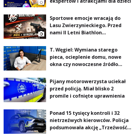
ekspertów i atrakcjami dla dzieci
Sportowe emocje wracają do
Lasu Zwierzynieckiego. Przed
nami II Letni Biathlon
Tarnobrzeski
T. Węgiel: Wymiana starego
pieca, ocieplenie domu, nowe
okna czy nowoczesne źródło
ogrzewania – to mniejsze
rachunki za energię, lepszy
Pijany motorowerzysta uciekał
komfort życia i... czystsze
przed policją. Miał blisko 2
powietrze
promile i cofnięte uprawnienia
Ponad 15 tysięcy kontroli i 32
nietrzeźwych kierowców. Policja
podsumowała akcję „Trzeźwość”
na Podkarpaciu