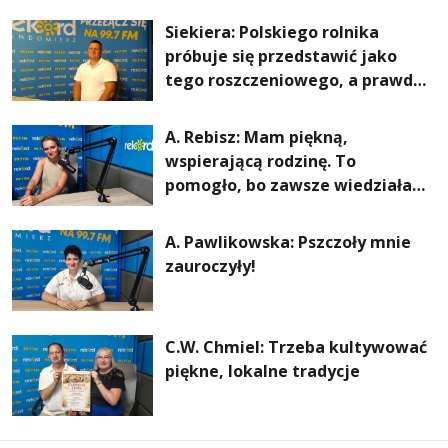
rachunki za energię, lepszy
Siekiera: Polskiego rolnika
komfort życia i... czystsze
próbuje się przedstawić jako
powietrze
tego roszczeniowego, a prawda
jest zupełnie inna
A. Rebisz: Mam piękną,
wspierającą rodzinę. To
pomogło, bo zawsze wiedziałam,
że mogę. Rodzina jest
najważniejsza
A. Pawlikowska: Pszczoły mnie
zauroczyły!
C.W. Chmiel: Trzeba kultywować
piękne, lokalne tradycje