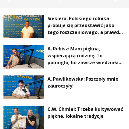
lepszy komfort życia i... czystsze powietrze
Siekiera: Polskiego rolnika
próbuje się przedstawić jako
tego roszczeniowego, a prawda
jest zupełnie inna
A. Rebisz: Mam piękną,
wspierającą rodzinę. To
pomogło, bo zawsze wiedziałam,
że mogę. Rodzina jest
najważniejsza
A. Pawlikowska: Pszczoły mnie
zauroczyły!
C.W. Chmiel: Trzeba kultywować
piękne, lokalne tradycje