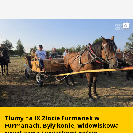
Tłumy na IX Zlocie Furmanek w
Furmanach. Były konie, widowiskowa
rywalizacja i wyjątkowi goście