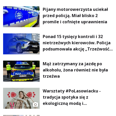
ogrzewania – to mniejsze
rachunki za energię, lepszy
Pijany motorowerzysta uciekał
komfort życia i... czystsze
przed policją. Miał blisko 2
powietrze
promile i cofnięte uprawnienia
Ponad 15 tysięcy kontroli i 32
nietrzeźwych kierowców. Policja
podsumowała akcję „Trzeźwość”
na Podkarpaciu
Mąż zatrzymany za jazdę po
alkoholu, żona również nie była
trzeźwa
Warsztaty #PoLasowiacku -
tradycja spotyka się z
ekologiczną modą i
nowoczesnym designem!