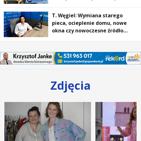
rodzin
T. Węgiel: Wymiana starego
pieca, ocieplenie domu, nowe
okna czy nowoczesne źródło
ogrzewania – to mniejsze
rachunki za energię, lepszy
komfort życia i... czystsze
powietrze
Zdjęcia