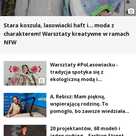
Stara koszula, lasowiacki haft i… moda z
charakterem! Warsztaty kreatywne w ramach
NFW
Warsztaty #PoLasowiacku -
tradycja spotyka się z
ekologiczną modą i
nowoczesnym designem!
A. Rebisz: Mam piękną,
wspierającą rodzinę. To
pomogło, bo zawsze wiedziałam,
że mogę. Rodzina jest
najważniejsza
20 projektantów, 68 modeli i
jeden wybieg – Fashion Street