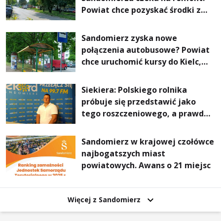
Powiat chce pozyskać środki z
Rządowego Funduszu Rozwoju
Dróg
Sandomierz zyska nowe
połączenia autobusowe? Powiat
chce uruchomić kursy do Kielc,
Stalowej Woli i Annopola
Siekiera: Polskiego rolnika
próbuje się przedstawić jako
tego roszczeniowego, a prawda
jest zupełnie inna
Sandomierz w krajowej czołówce
najbogatszych miast
powiatowych. Awans o 21 miejsc
Więcej z Sandomierz