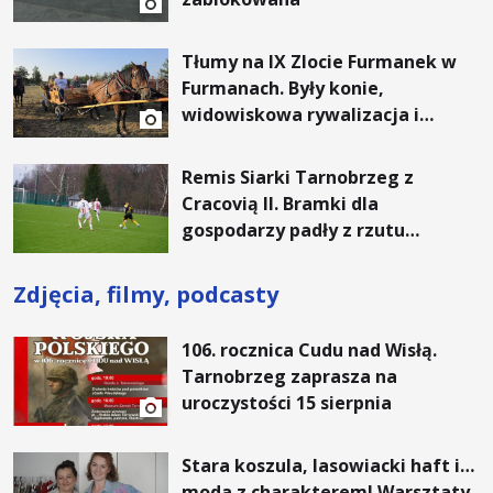
Tłumy na IX Zlocie Furmanek w
Furmanach. Były konie,
widowiskowa rywalizacja i
wyjątkowi goście
Remis Siarki Tarnobrzeg z
Cracovią II. Bramki dla
gospodarzy padły z rzutu
karnego.
Zdjęcia, filmy, podcasty
106. rocznica Cudu nad Wisłą.
Tarnobrzeg zaprasza na
uroczystości 15 sierpnia
Stara koszula, lasowiacki haft i…
moda z charakterem! Warsztaty