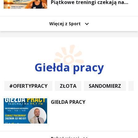
Piątkowe treningi czekają na
uczestników
Więcej z Sport
Giełda pracy
#OFERTYPRACY
ZŁOTA
SANDOMIERZ
P
GIEŁDA PRACY