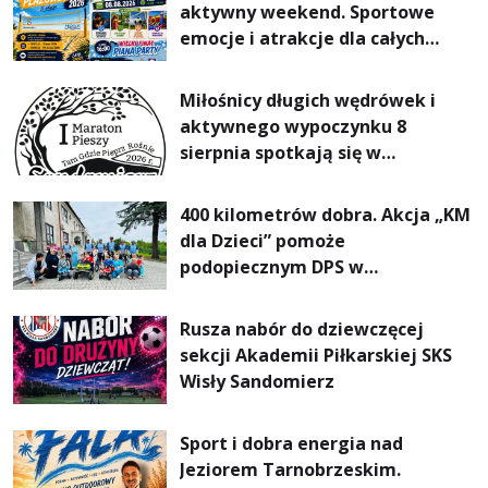
aktywny weekend. Sportowe
emocje i atrakcje dla całych
rodzin
Miłośnicy długich wędrówek i
aktywnego wypoczynku 8
sierpnia spotkają się w
Sandomierzu na I Maratonie
Pieszym „Tam Gdzie Pieprz
400 kilometrów dobra. Akcja „KM
Rośnie”
dla Dzieci” pomoże
podopiecznym DPS w
Mokrzyszowie
Rusza nabór do dziewczęcej
sekcji Akademii Piłkarskiej SKS
Wisły Sandomierz
Sport i dobra energia nad
Jeziorem Tarnobrzeskim.