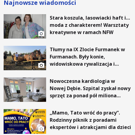
Najnowsze wiadomości
Stara koszula, lasowiacki haft i…
moda z charakterem! Warsztaty
kreatywne w ramach NFW
Tłumy na IX Zlocie Furmanek w
Furmanach. Były konie,
widowiskowa rywalizacja i
wyjątkowi goście
Nowoczesna kardiologia w
Nowej Dębie. Szpital zyskał nowy
sprzęt za ponad pół miliona
złotych
„Mamo, Tato wróć do pracy”.
Rodzinny piknik z poradami
ekspertów i atrakcjami dla dzieci