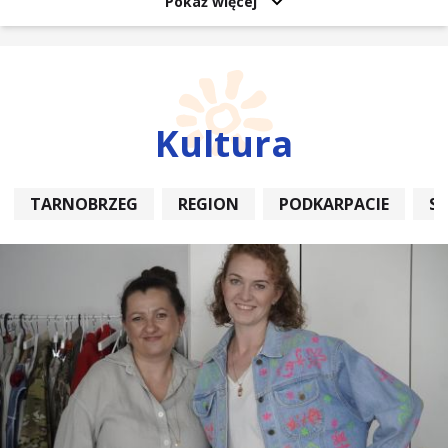
Pokaż więcej
Kultura
TARNOBRZEG
REGION
PODKARPACIE
S