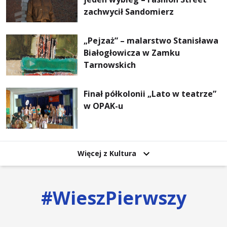
zachwycił Sandomierz
„Pejzaż” – malarstwo Stanisława
Białogłowicza w Zamku
Tarnowskich
Finał półkolonii „Lato w teatrze”
w OPAK-u
Więcej z Kultura
#
WieszPierwszy