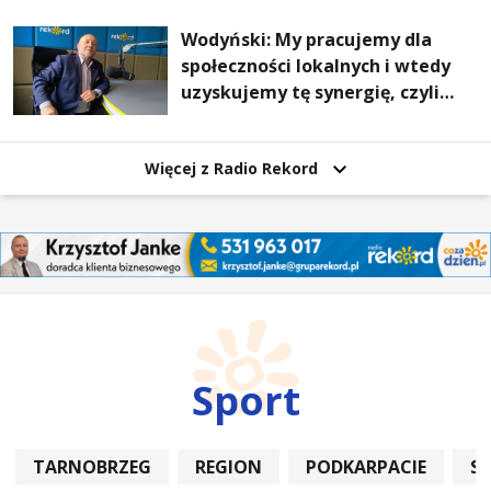
Wodyński: My pracujemy dla
społeczności lokalnych i wtedy
uzyskujemy tę synergię, czyli
wzajemnie się wspieramy
Więcej z Radio Rekord
Sport
TARNOBRZEG
REGION
PODKARPACIE
S