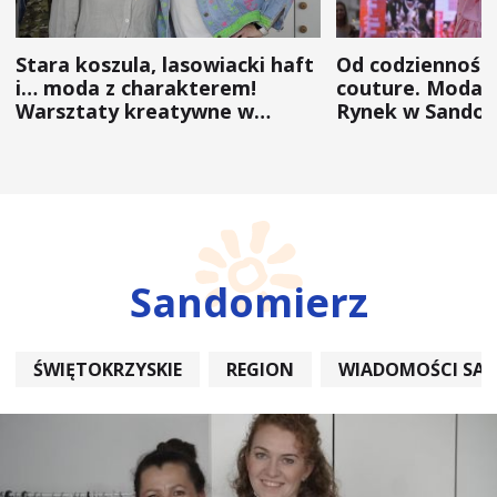
Stara koszula, lasowiacki haft
Od codzienności
i… moda z charakterem!
couture. Moda 
Warsztaty kreatywne w
Rynek w Sandom
ramach NFW
(ZDJĘCIA)
Sandomierz
ŚWIĘTOKRZYSKIE
REGION
WIADOMOŚCI SA