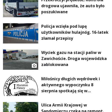
drogowa ujawniła, że auto było
poszukiwane
Policja wzięła pod lupę
użytkowników hulajnóg. 16-latek
złamał przepisy
Wyciek gazu na stacji paliw w
Zawichoście. Droga wojewódzka
zablokowana
Miłośnicy długich wędrówek i
aktywnego wypoczynku 8
sierpnia spotkają się w
Sandomierzu na I Maratonie
Pieszym „Tam Gdzie Pieprz
Ulica Armii Krajowej w
Rośnie”
Sandomierzu czeka na remont.