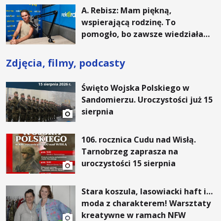
A. Rebisz: Mam piękną,
wspierającą rodzinę. To
pomogło, bo zawsze wiedziałam,
że mogę. Rodzina jest
najważniejsza
Zdjęcia, filmy, podcasty
Święto Wojska Polskiego w
Sandomierzu. Uroczystości już 15
sierpnia
106. rocznica Cudu nad Wisłą.
Tarnobrzeg zaprasza na
uroczystości 15 sierpnia
Stara koszula, lasowiacki haft i…
moda z charakterem! Warsztaty
kreatywne w ramach NFW