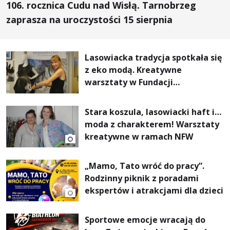
106. rocznica Cudu nad Wisłą. Tarnobrzeg
zaprasza na uroczystości 15 sierpnia
Lasowiacka tradycja spotkała się
z eko modą. Kreatywne
warsztaty w Fundacji
Artystycznej GA MON
Stara koszula, lasowiacki haft i…
moda z charakterem! Warsztaty
kreatywne w ramach NFW
„Mamo, Tato wróć do pracy”.
Rodzinny piknik z poradami
ekspertów i atrakcjami dla dzieci
Sportowe emocje wracają do