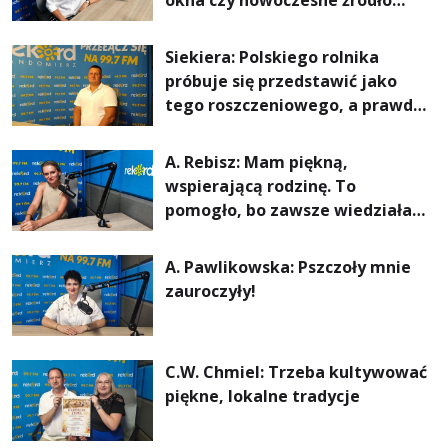
ogrzewania – to mniejsze
rachunki za energię, lepszy
Siekiera: Polskiego rolnika
komfort życia i... czystsze
próbuje się przedstawić jako
powietrze
tego roszczeniowego, a prawda
jest zupełnie inna
A. Rebisz: Mam piękną,
wspierającą rodzinę. To
pomogło, bo zawsze wiedziałam,
że mogę. Rodzina jest
najważniejsza
A. Pawlikowska: Pszczoły mnie
zauroczyły!
C.W. Chmiel: Trzeba kultywować
piękne, lokalne tradycje