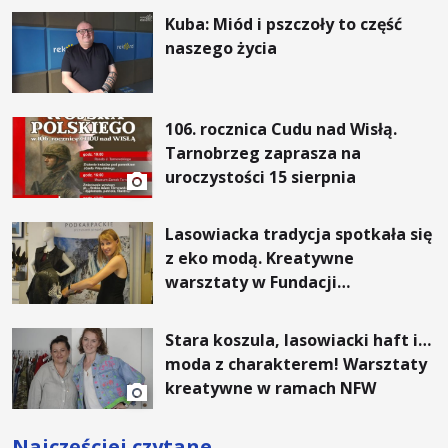
Kuba: Miód i pszczoły to część
naszego życia
106. rocznica Cudu nad Wisłą.
Tarnobrzeg zaprasza na
uroczystości 15 sierpnia
Lasowiacka tradycja spotkała się
z eko modą. Kreatywne
warsztaty w Fundacji
Artystycznej GA MON
Stara koszula, lasowiacki haft i…
moda z charakterem! Warsztaty
kreatywne w ramach NFW
Najczęściej czytane