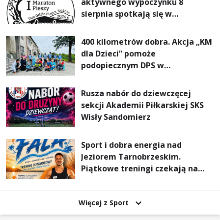
aktywnego wypoczynku 8
sierpnia spotkają się w
Sandomierzu na I Maratonie
Pieszym „Tam Gdzie Pieprz
400 kilometrów dobra. Akcja „KM
Rośnie”
dla Dzieci” pomoże
podopiecznym DPS w
Mokrzyszowie
Rusza nabór do dziewczęcej
sekcji Akademii Piłkarskiej SKS
Wisły Sandomierz
Sport i dobra energia nad
Jeziorem Tarnobrzeskim.
Piątkowe treningi czekają na
uczestników
Więcej z Sport