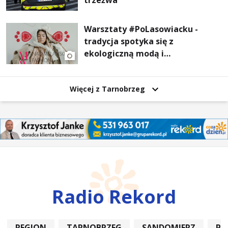
trzeźwa
Warsztaty #PoLasowiacku -
tradycja spotyka się z
ekologiczną modą i
nowoczesnym designem!
Więcej z Tarnobrzeg
Radio Rekord
REGION
TARNOBRZEG
SANDOMIERZ
PO