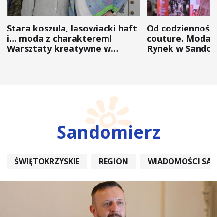
Stara koszula, lasowiacki haft
Od codzienności
i… moda z charakterem!
couture. Moda 
Warsztaty kreatywne w
Rynek w Sandom
ramach NFW
(ZDJĘCIA)
Sandomierz
ŚWIĘTOKRZYSKIE
REGION
WIADOMOŚCI SA