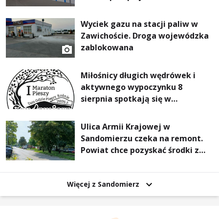
Wyciek gazu na stacji paliw w
Zawichoście. Droga wojewódzka
zablokowana
Miłośnicy długich wędrówek i
aktywnego wypoczynku 8
sierpnia spotkają się w
Sandomierzu na I Maratonie
Pieszym „Tam Gdzie Pieprz
Ulica Armii Krajowej w
Rośnie”
Sandomierzu czeka na remont.
Powiat chce pozyskać środki z
Rządowego Funduszu Rozwoju
Dróg
Więcej z Sandomierz