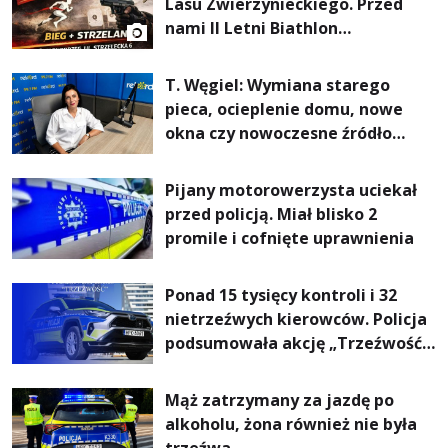
Lasu Zwierzynieckiego. Przed
nami II Letni Biathlon
Tarnobrzeski
T. Węgiel: Wymiana starego
pieca, ocieplenie domu, nowe
okna czy nowoczesne źródło
ogrzewania – to mniejsze
rachunki za energię, lepszy
Pijany motorowerzysta uciekał
komfort życia i... czystsze
przed policją. Miał blisko 2
powietrze
promile i cofnięte uprawnienia
Ponad 15 tysięcy kontroli i 32
nietrzeźwych kierowców. Policja
podsumowała akcję „Trzeźwość”
na Podkarpaciu
Mąż zatrzymany za jazdę po
alkoholu, żona również nie była