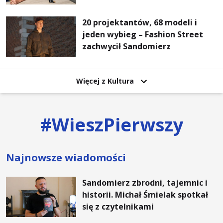
że mogę. Rodzina jest
najważniejsza
20 projektantów, 68 modeli i
jeden wybieg – Fashion Street
zachwycił Sandomierz
Więcej z Kultura
#
WieszPierwszy
Najnowsze wiadomości
Sandomierz zbrodni, tajemnic i
historii. Michał Śmielak spotkał
się z czytelnikami