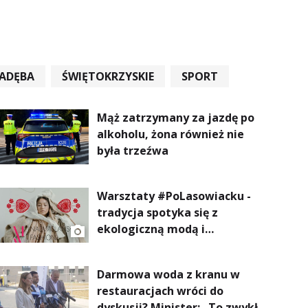
ADĘBA
ŚWIĘTOKRZYSKIE
SPORT
Mąż zatrzymany za jazdę po
alkoholu, żona również nie
była trzeźwa
Warsztaty #PoLasowiacku -
tradycja spotyka się z
ekologiczną modą i
nowoczesnym designem!
Darmowa woda z kranu w
restauracjach wróci do
dyskusji? Minister: „To zwykła