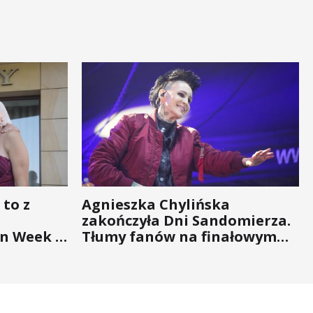
 to z
Agnieszka Chylińska
zakończyła Dni Sandomierza.
n Week -
Tłumy fanów na finałowym
nigdy nie
koncercie (ZDJĘCIA)