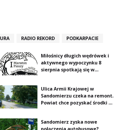
TURA
RADIO REKORD
PODKARPACIE
Miłośnicy długich wędrówek i
aktywnego wypoczynku 8
sierpnia spotkają się w
Sandomierzu na I Maratonie
Pieszym „Tam Gdzie Pieprz
Ulica Armii Krajowej w
Rośnie”
Sandomierzu czeka na remont.
Powiat chce pozyskać środki z
Rządowego Funduszu Rozwoju
Dróg
Sandomierz zyska nowe
połączenia autobusowe?