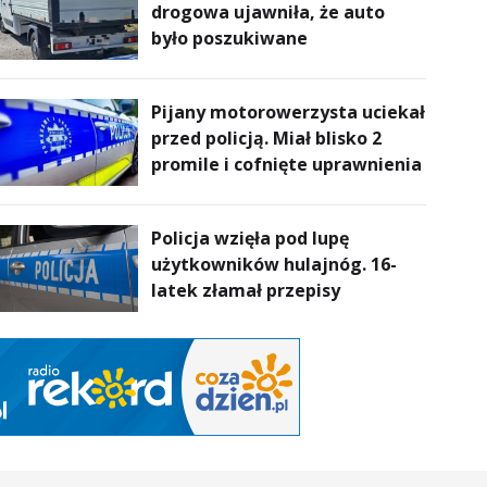
drogowa ujawniła, że auto
powietrze
było poszukiwane
Pijany motorowerzysta uciekał
przed policją. Miał blisko 2
promile i cofnięte uprawnienia
Policja wzięła pod lupę
użytkowników hulajnóg. 16-
latek złamał przepisy