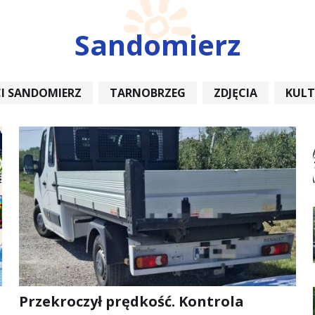
Sandomierz
I SANDOMIERZ
TARNOBRZEG
ZDJĘCIA
KUL
REMONT
Przekroczył prędkość. Kontrola