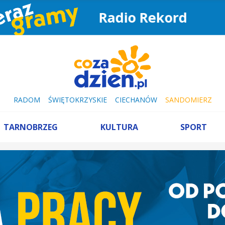
Radio Rekord
RADOM
ŚWIĘTOKRZYSKIE
CIECHANÓW
SANDOMIERZ
TARNOBRZEG
KULTURA
SPORT