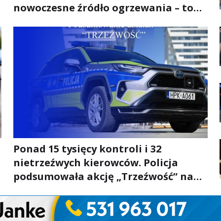
nowoczesne źródło ogrzewania – to
mniejsze rachunki za energię, lepszy
komfort życia i... czystsze powietrze
Ponad 15 tysięcy kontroli i 32
nietrzeźwych kierowców. Policja
podsumowała akcję „Trzeźwość” na
Podkarpaciu