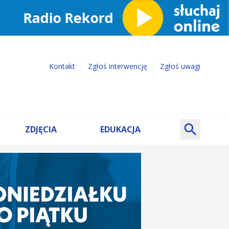
Kontakt
Zgłoś interwencję
Zgłoś uwagi
ZDJĘCIA
EDUKACJA