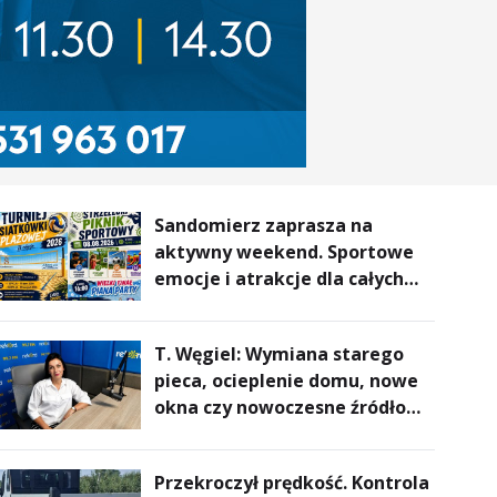
Sandomierz zaprasza na
aktywny weekend. Sportowe
emocje i atrakcje dla całych
rodzin
T. Węgiel: Wymiana starego
pieca, ocieplenie domu, nowe
okna czy nowoczesne źródło
ogrzewania – to mniejsze
rachunki za energię, lepszy
Przekroczył prędkość. Kontrola
komfort życia i... czystsze