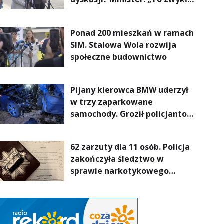
normalność”
Ponad 200 mieszkań w ramach
SIM. Stalowa Wola rozwija
społeczne budownictwo
Pijany kierowca BMW uderzył
w trzy zaparkowane
samochody. Groził policjantom
podczas interwencji
62 zarzuty dla 11 osób. Policja
zakończyła śledztwo w
sprawie narkotykowego
procederu na Podkarpaciu