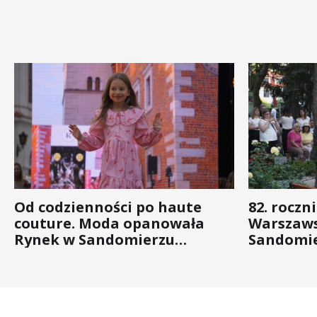
Od codzienności po haute
82. roczn
couture. Moda opanowała
Warszaws
Rynek w Sandomierzu
Sandomie
(ZDJĘCIA)