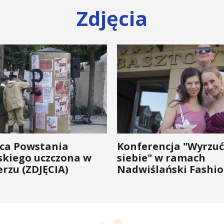
Zdjęcia
ica Powstania
Konferencja "Wyrzuć
kiego uczczona w
siebie" w ramach
rzu (ZDJĘCIA)
Nadwiślański Fashio
bo moda na zdrowie 
wychodzi z... mody!