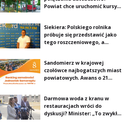
Powiat chce uruchomić kursy
do Kielc, Stalowej Woli i
Annopola
Siekiera: Polskiego rolnika
próbuje się przedstawić jako
tego roszczeniowego, a
prawda jest zupełnie inna
Sandomierz w krajowej
czołówce najbogatszych miast
powiatowych. Awans o 21
miejsc
Darmowa woda z kranu w
restauracjach wróci do
dyskusji? Minister: „To zwykła
normalność”