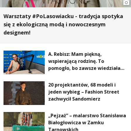
Warsztaty #PoLasowiacku - tradycja spotyka
się z ekologiczną modą i nowoczesnym
designem!
A. Rebisz: Mam piękną,
wspierającą rodzinę. To
pomogło, bo zawsze wiedziałam,
że mogę. Rodzina jest
najważniejsza
20 projektantów, 68 modeli i
jeden wybieg – Fashion Street
zachwycił Sandomierz
„Pejzaż” – malarstwo Stanisława
Białogłowicza w Zamku
Tarnowskich