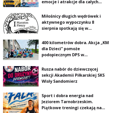
emocje i atrakcje dla całych
rodzin
Miłośnicy długich wędrówek i
aktywnego wypoczynku 8
sierpnia spotkają się w
Sandomierzu na I Maratonie
Pieszym „Tam Gdzie Pieprz
400 kilometrów dobra. Akcja „KM
Rośnie”
dla Dzieci” pomoże
podopiecznym DPS w
Mokrzyszowie
Rusza nabór do dziewczęcej
sekcji Akademii Piłkarskiej SKS
Wisły Sandomierz
Sport i dobra energia nad
Jeziorem Tarnobrzeskim.
Piątkowe treningi czekają na