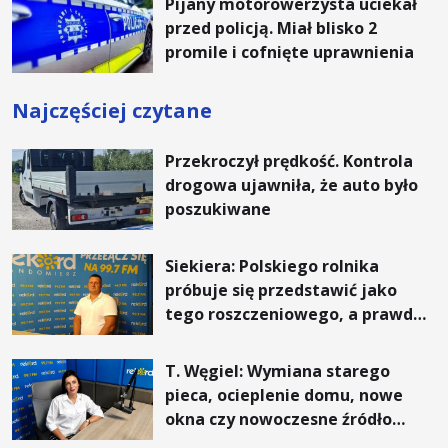
Pijany motorowerzysta uciekał
przed policją. Miał blisko 2
promile i cofnięte uprawnienia
Najczęściej czytane
Przekroczył prędkość. Kontrola
drogowa ujawniła, że auto było
poszukiwane
Siekiera: Polskiego rolnika
próbuje się przedstawić jako
tego roszczeniowego, a prawda
jest zupełnie inna
T. Węgiel: Wymiana starego
pieca, ocieplenie domu, nowe
okna czy nowoczesne źródło
ogrzewania – to mniejsze