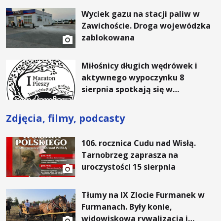
rachunki za energię, lepszy
Wyciek gazu na stacji paliw w
komfort życia i... czystsze
Zawichoście. Droga wojewódzka
powietrze
zablokowana
Miłośnicy długich wędrówek i
aktywnego wypoczynku 8
sierpnia spotkają się w
Sandomierzu na I Maratonie
Pieszym „Tam Gdzie Pieprz
Zdjęcia, filmy, podcasty
Rośnie”
106. rocznica Cudu nad Wisłą.
Tarnobrzeg zaprasza na
uroczystości 15 sierpnia
Tłumy na IX Zlocie Furmanek w
Furmanach. Były konie,
widowiskowa rywalizacja i