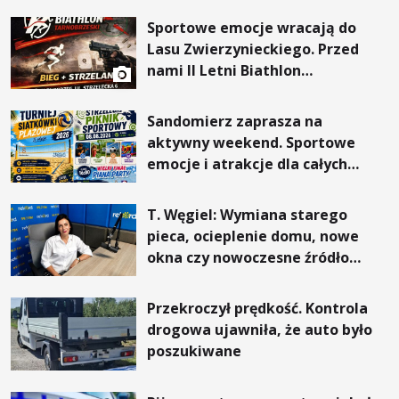
Sportowe emocje wracają do
Lasu Zwierzynieckiego. Przed
nami II Letni Biathlon
Tarnobrzeski
Sandomierz zaprasza na
aktywny weekend. Sportowe
emocje i atrakcje dla całych
rodzin
T. Węgiel: Wymiana starego
pieca, ocieplenie domu, nowe
okna czy nowoczesne źródło
ogrzewania – to mniejsze
rachunki za energię, lepszy
Przekroczył prędkość. Kontrola
komfort życia i... czystsze
drogowa ujawniła, że auto było
powietrze
poszukiwane