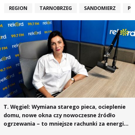
REGION
TARNOBRZEG
SANDOMIERZ
PO
T. Węgiel: Wymiana starego pieca, ocieplenie
domu, nowe okna czy nowoczesne źródło
ogrzewania – to mniejsze rachunki za energię,
lepszy komfort życia i... czystsze powietrze