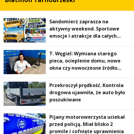
Sandomierz zaprasza na
aktywny weekend. Sportowe
emocje i atrakcje dla całych
rodzin
T. Węgiel: Wymiana starego
pieca, ocieplenie domu, nowe
okna czy nowoczesne źródło
ogrzewania – to mniejsze
rachunki za energię, lepszy
Przekroczył prędkość. Kontrola
komfort życia i... czystsze
drogowa ujawniła, że auto było
powietrze
poszukiwane
Pijany motorowerzysta uciekał
przed policją. Miał blisko 2
promile i cofnięte uprawnienia