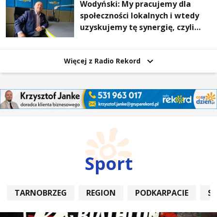
Wodyński: My pracujemy dla
społeczności lokalnych i wtedy
uzyskujemy tę synergię, czyli
wzajemnie się wspieramy
Więcej z Radio Rekord
Sport
TARNOBRZEG
REGION
PODKARPACIE
S