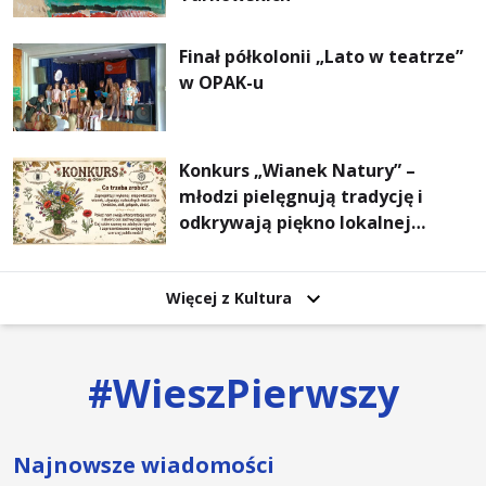
Finał półkolonii „Lato w teatrze”
w OPAK-u
Konkurs „Wianek Natury” –
młodzi pielęgnują tradycję i
odkrywają piękno lokalnej
przyrody
Więcej z Kultura
#
WieszPierwszy
Najnowsze wiadomości