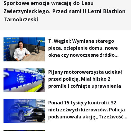
Sportowe emocje wracają do Lasu
Zwierzynieckiego. Przed nami II Letni Biathlon
Tarnobrzeski
T. Węgiel: Wymiana starego
pieca, ocieplenie domu, nowe
okna czy nowoczesne źródło
ogrzewania – to mniejsze
rachunki za energię, lepszy
Pijany motorowerzysta uciekał
komfort życia i... czystsze
przed policją. Miał blisko 2
powietrze
promile i cofnięte uprawnienia
Ponad 15 tysięcy kontroli i 32
nietrzeźwych kierowców. Policja
podsumowała akcję „Trzeźwość”
na Podkarpaciu