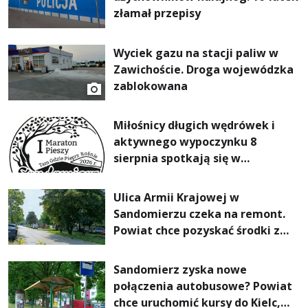
złamał przepisy
Wyciek gazu na stacji paliw w
Zawichoście. Droga wojewódzka
zablokowana
Miłośnicy długich wędrówek i
aktywnego wypoczynku 8
sierpnia spotkają się w
Sandomierzu na I Maratonie
Pieszym „Tam Gdzie Pieprz
Ulica Armii Krajowej w
Rośnie”
Sandomierzu czeka na remont.
Powiat chce pozyskać środki z
Rządowego Funduszu Rozwoju
Dróg
Sandomierz zyska nowe
połączenia autobusowe? Powiat
chce uruchomić kursy do Kielc,