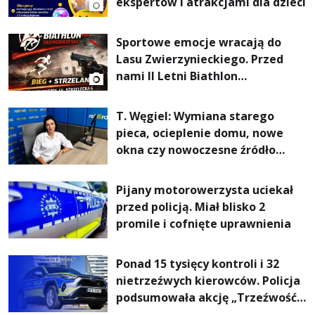
ekspertów i atrakcjami dla dzieci
Sportowe emocje wracają do
Lasu Zwierzynieckiego. Przed
nami II Letni Biathlon
Tarnobrzeski
T. Węgiel: Wymiana starego
pieca, ocieplenie domu, nowe
okna czy nowoczesne źródło
ogrzewania – to mniejsze
rachunki za energię, lepszy
Pijany motorowerzysta uciekał
komfort życia i... czystsze
przed policją. Miał blisko 2
powietrze
promile i cofnięte uprawnienia
Ponad 15 tysięcy kontroli i 32
nietrzeźwych kierowców. Policja
podsumowała akcję „Trzeźwość”
na Podkarpaciu