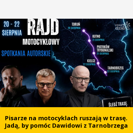
Pisarze na motocyklach ruszają w trasę.
Jadą, by pomóc Dawidowi z Tarnobrzega