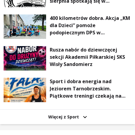
sierpnia spotkają się w
Sandomierzu na I Maratonie
Pieszym „Tam Gdzie Pieprz
400 kilometrów dobra. Akcja „KM
Rośnie”
dla Dzieci” pomoże
podopiecznym DPS w
Mokrzyszowie
Rusza nabór do dziewczęcej
sekcji Akademii Piłkarskiej SKS
Wisły Sandomierz
Sport i dobra energia nad
Jeziorem Tarnobrzeskim.
Piątkowe treningi czekają na
uczestników
Więcej z Sport