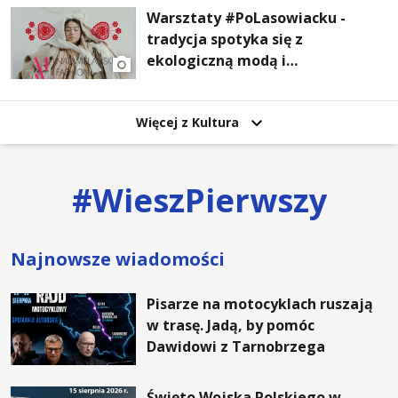
Warsztaty #PoLasowiacku -
tradycja spotyka się z
ekologiczną modą i
nowoczesnym designem!
Więcej z Kultura
#
WieszPierwszy
Najnowsze wiadomości
Pisarze na motocyklach ruszają
w trasę. Jadą, by pomóc
Dawidowi z Tarnobrzega
Święto Wojska Polskiego w