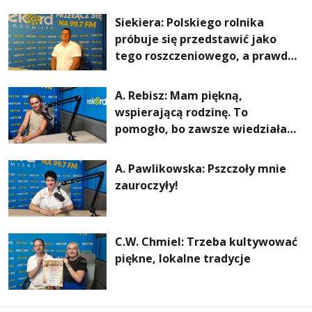
rachunki za energię, lepszy
Siekiera: Polskiego rolnika
komfort życia i... czystsze
próbuje się przedstawić jako
powietrze
tego roszczeniowego, a prawda
jest zupełnie inna
A. Rebisz: Mam piękną,
wspierającą rodzinę. To
pomogło, bo zawsze wiedziałam,
że mogę. Rodzina jest
najważniejsza
A. Pawlikowska: Pszczoły mnie
zauroczyły!
C.W. Chmiel: Trzeba kultywować
piękne, lokalne tradycje