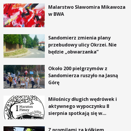
Malarstwo Sławomira Mikawoza
w BWA
Sandomierz zmienia plany
przebudowy ulicy Okrzei. Nie
będzie „obwarzanka”
Około 200 pielgrzymów z
Sandomierza ruszyło na Jasną
Górę
Miłośnicy długich wędrówek i
aktywnego wypoczynku 8
sierpnia spotkają się w
Sandomierzu na I Maratonie
Pieszym „Tam Gdzie Pieprz
Z promilami za kółkiem