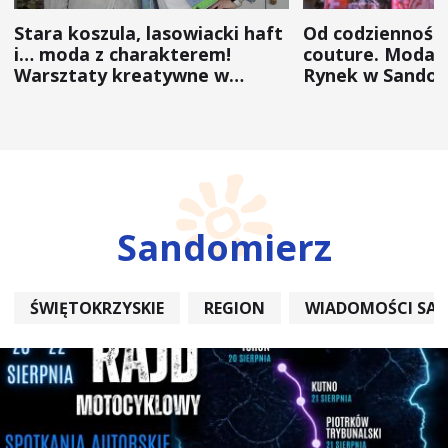
Stara koszula, lasowiacki haft
Od codzienności
i… moda z charakterem!
couture. Moda 
Warsztaty kreatywne w
Rynek w Sandom
ramach NFW
(ZDJĘCIA)
Sandomierz
ŚWIĘTOKRZYSKIE
REGION
WIADOMOŚCI SA