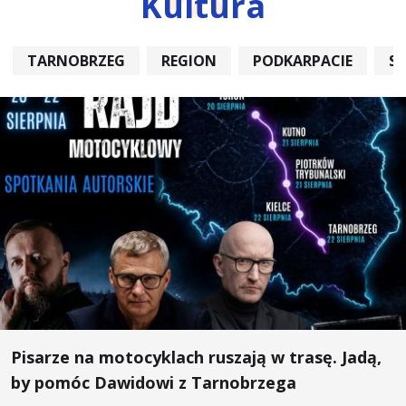
Kultura
TARNOBRZEG
REGION
PODKARPACIE
S
Pisarze na motocyklach ruszają w trasę. Jadą,
by pomóc Dawidowi z Tarnobrzega