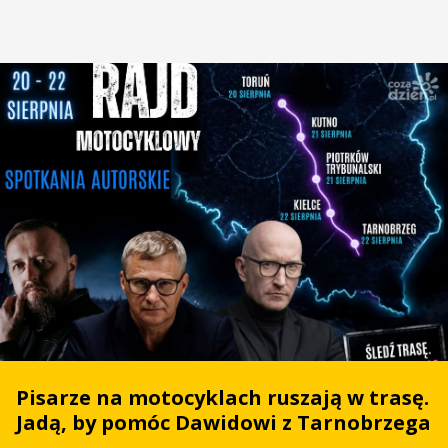
Pisarze na motocyklach ruszają w trasę.
Jadą, by pomóc Dawidowi z Tarnobrzega