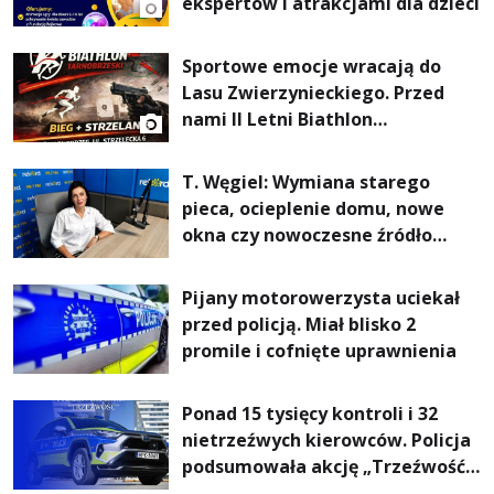
ekspertów i atrakcjami dla dzieci
Sportowe emocje wracają do
Lasu Zwierzynieckiego. Przed
nami II Letni Biathlon
Tarnobrzeski
T. Węgiel: Wymiana starego
pieca, ocieplenie domu, nowe
okna czy nowoczesne źródło
ogrzewania – to mniejsze
rachunki za energię, lepszy
Pijany motorowerzysta uciekał
komfort życia i... czystsze
przed policją. Miał blisko 2
powietrze
promile i cofnięte uprawnienia
Ponad 15 tysięcy kontroli i 32
nietrzeźwych kierowców. Policja
podsumowała akcję „Trzeźwość”
na Podkarpaciu