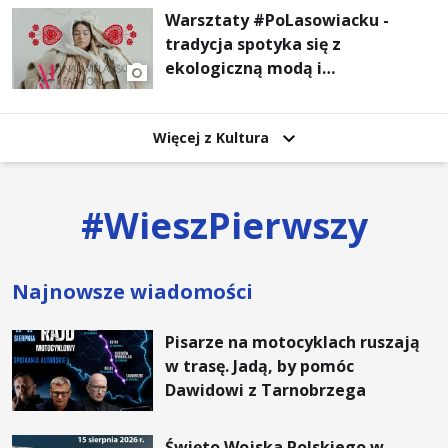
Warsztaty #PoLasowiacku -
tradycja spotyka się z
ekologiczną modą i
nowoczesnym designem!
Więcej z Kultura
#
WieszPierwszy
Najnowsze wiadomości
Pisarze na motocyklach ruszają
w trasę. Jadą, by pomóc
Dawidowi z Tarnobrzega
Święto Wojska Polskiego w