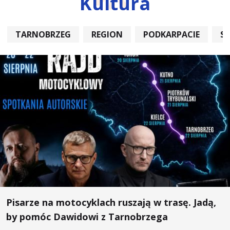
Kultura
TARNOBRZEG
REGION
PODKARPACIE
S
Pisarze na motocyklach ruszają w trasę. Jadą,
by pomóc Dawidowi z Tarnobrzega