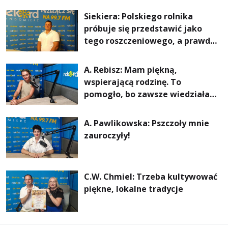
rachunki za energię, lepszy
Siekiera: Polskiego rolnika
komfort życia i... czystsze
próbuje się przedstawić jako
powietrze
tego roszczeniowego, a prawda
jest zupełnie inna
A. Rebisz: Mam piękną,
wspierającą rodzinę. To
pomogło, bo zawsze wiedziałam,
że mogę. Rodzina jest
najważniejsza
A. Pawlikowska: Pszczoły mnie
zauroczyły!
C.W. Chmiel: Trzeba kultywować
piękne, lokalne tradycje