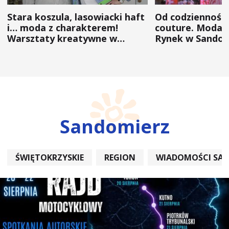
Stara koszula, lasowiacki haft
Od codzienności
i… moda z charakterem!
couture. Moda 
Warsztaty kreatywne w
Rynek w Sandom
ramach NFW
(ZDJĘCIA)
Sandomierz
ŚWIĘTOKRZYSKIE
REGION
WIADOMOŚCI SA