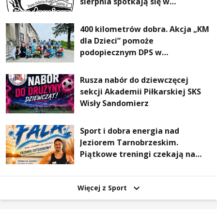
sierpnia spotkają się w
Sandomierzu na I Maratonie
Pieszym „Tam Gdzie Pieprz
400 kilometrów dobra. Akcja „KM
Rośnie”
dla Dzieci” pomoże
podopiecznym DPS w
Mokrzyszowie
Rusza nabór do dziewczęcej
sekcji Akademii Piłkarskiej SKS
Wisły Sandomierz
Sport i dobra energia nad
Jeziorem Tarnobrzeskim.
Piątkowe treningi czekają na
uczestników
Więcej z Sport