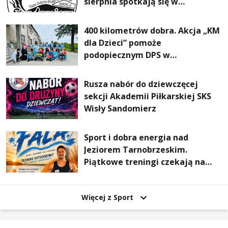
sierpnia spotkają się w
Sandomierzu na I Maratonie
Pieszym „Tam Gdzie Pieprz
400 kilometrów dobra. Akcja „KM
Rośnie”
dla Dzieci” pomoże
podopiecznym DPS w
Mokrzyszowie
Rusza nabór do dziewczęcej
sekcji Akademii Piłkarskiej SKS
Wisły Sandomierz
Sport i dobra energia nad
Jeziorem Tarnobrzeskim.
Piątkowe treningi czekają na
uczestników
Więcej z Sport