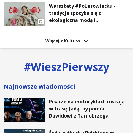
Warsztaty #PoLasowiacku -
tradycja spotyka się z
ekologiczną modą i
nowoczesnym designem!
Więcej z Kultura
#
WieszPierwszy
Najnowsze wiadomości
Pisarze na motocyklach ruszają
w trasę. Jadą, by pomóc
Dawidowi z Tarnobrzega
Święto Wojska Polskiego w