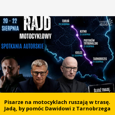
Pisarze na motocyklach ruszają w trasę.
Jadą, by pomóc Dawidowi z Tarnobrzega