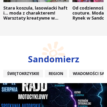
Stara koszula, lasowiacki haft
Od codzienności
i… moda z charakterem!
couture. Moda 
Warsztaty kreatywne w
Rynek w Sandom
ramach NFW
(ZDJĘCIA)
Sandomierz
ŚWIĘTOKRZYSKIE
REGION
WIADOMOŚCI SA