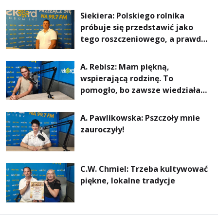
rachunki za energię, lepszy
Siekiera: Polskiego rolnika
komfort życia i... czystsze
próbuje się przedstawić jako
powietrze
tego roszczeniowego, a prawda
jest zupełnie inna
A. Rebisz: Mam piękną,
wspierającą rodzinę. To
pomogło, bo zawsze wiedziałam,
że mogę. Rodzina jest
najważniejsza
A. Pawlikowska: Pszczoły mnie
zauroczyły!
C.W. Chmiel: Trzeba kultywować
piękne, lokalne tradycje