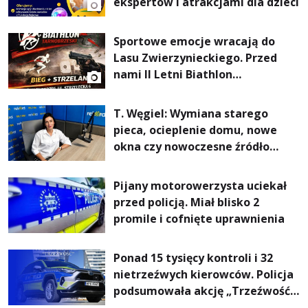
ekspertów i atrakcjami dla dzieci
Sportowe emocje wracają do
Lasu Zwierzynieckiego. Przed
nami II Letni Biathlon
Tarnobrzeski
T. Węgiel: Wymiana starego
pieca, ocieplenie domu, nowe
okna czy nowoczesne źródło
ogrzewania – to mniejsze
rachunki za energię, lepszy
Pijany motorowerzysta uciekał
komfort życia i... czystsze
przed policją. Miał blisko 2
powietrze
promile i cofnięte uprawnienia
Ponad 15 tysięcy kontroli i 32
nietrzeźwych kierowców. Policja
podsumowała akcję „Trzeźwość”
na Podkarpaciu