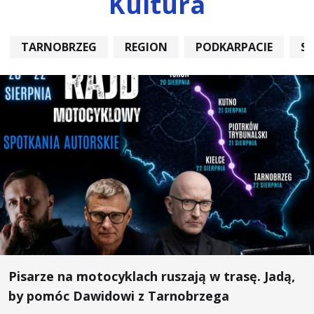
Kultura
TARNOBRZEG
REGION
PODKARPACIE
S
Pisarze na motocyklach ruszają w trasę. Jadą,
by pomóc Dawidowi z Tarnobrzega