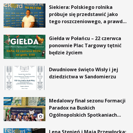
Siekiera: Polskiego rolnika
próbuje się przedstawić jako
tego roszczeniowego, a prawda
jest zupełnie inna
Giełda w Połańcu – 22 czerwca
ponownie Plac Targowy tętnić
będzie życiem
Dwudniowe święto Wisły i jej
dziedzictwa w Sandomierzu
Medalowy finał sezonu Formacji
Paradox na Buskich
Ogólnopolskich Spotkaniach
Tanecznych
Lena Stępień i Maja Przewłocka: