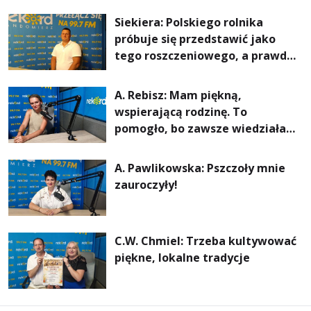
rachunki za energię, lepszy
Siekiera: Polskiego rolnika
komfort życia i... czystsze
próbuje się przedstawić jako
powietrze
tego roszczeniowego, a prawda
jest zupełnie inna
A. Rebisz: Mam piękną,
wspierającą rodzinę. To
pomogło, bo zawsze wiedziałam,
że mogę. Rodzina jest
najważniejsza
A. Pawlikowska: Pszczoły mnie
zauroczyły!
C.W. Chmiel: Trzeba kultywować
piękne, lokalne tradycje