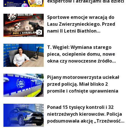
ekspertów i atrakcjami dla dzieci
Sportowe emocje wracają do
Lasu Zwierzynieckiego. Przed
nami II Letni Biathlon
Tarnobrzeski
T. Węgiel: Wymiana starego
pieca, ocieplenie domu, nowe
okna czy nowoczesne źródło
ogrzewania – to mniejsze
rachunki za energię, lepszy
Pijany motorowerzysta uciekał
komfort życia i... czystsze
przed policją. Miał blisko 2
powietrze
promile i cofnięte uprawnienia
Ponad 15 tysięcy kontroli i 32
nietrzeźwych kierowców. Policja
podsumowała akcję „Trzeźwość”
na Podkarpaciu