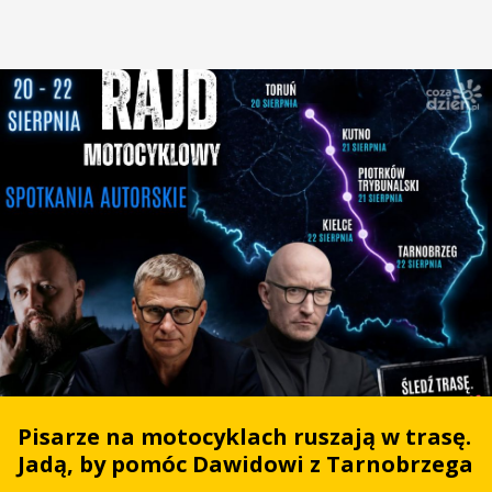
Pisarze na motocyklach ruszają w trasę.
Jadą, by pomóc Dawidowi z Tarnobrzega