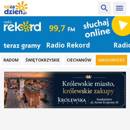
Radio Rekord
RADOM
ŚWIĘTOKRZYSKIE
CIECHANÓW
SANDOMIERZ