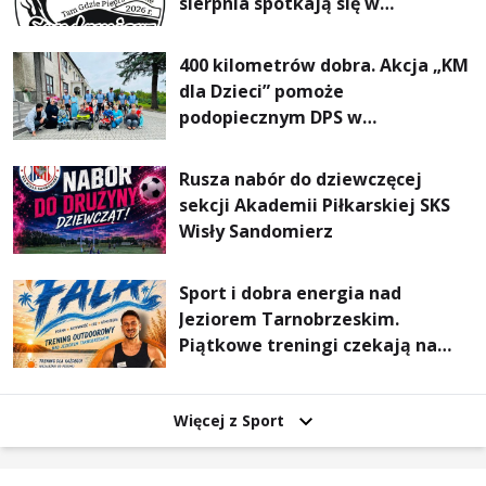
sierpnia spotkają się w
Sandomierzu na I Maratonie
Pieszym „Tam Gdzie Pieprz
400 kilometrów dobra. Akcja „KM
Rośnie”
dla Dzieci” pomoże
podopiecznym DPS w
Mokrzyszowie
Rusza nabór do dziewczęcej
sekcji Akademii Piłkarskiej SKS
Wisły Sandomierz
Sport i dobra energia nad
Jeziorem Tarnobrzeskim.
Piątkowe treningi czekają na
uczestników
Więcej z Sport