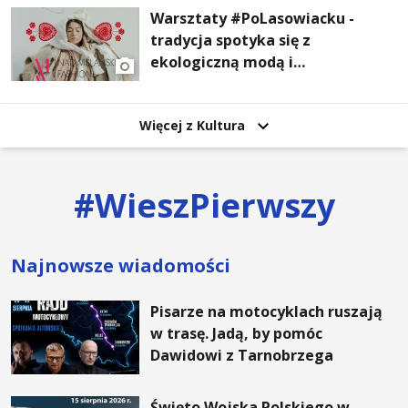
Warsztaty #PoLasowiacku -
tradycja spotyka się z
ekologiczną modą i
nowoczesnym designem!
Więcej z Kultura
#
WieszPierwszy
Najnowsze wiadomości
Pisarze na motocyklach ruszają
w trasę. Jadą, by pomóc
Dawidowi z Tarnobrzega
Święto Wojska Polskiego w