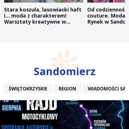
Stara koszula, lasowiacki haft
Od codzienności
i… moda z charakterem!
couture. Moda 
Warsztaty kreatywne w
Rynek w Sandom
ramach NFW
(ZDJĘCIA)
Sandomierz
ŚWIĘTOKRZYSKIE
REGION
WIADOMOŚCI SA