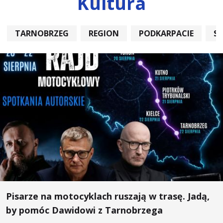
Kultura
TARNOBRZEG
REGION
PODKARPACIE
S
Pisarze na motocyklach ruszają w trasę. Jadą,
by pomóc Dawidowi z Tarnobrzega