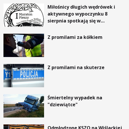
Miłośnicy długich wędrówek i
aktywnego wypoczynku 8
sierpnia spotkają się w
Sandomierzu na I Maratonie
Pieszym „Tam Gdzie Pieprz
Z promilami za kółkiem
Rośnie”
Z promilami na skuterze
Śmiertelny wypadek na
"dziewiątce"
Odmłodzone KSZO na Wiślackiej