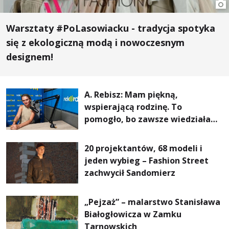
Warsztaty #PoLasowiacku - tradycja spotyka
się z ekologiczną modą i nowoczesnym
designem!
A. Rebisz: Mam piękną,
wspierającą rodzinę. To
pomogło, bo zawsze wiedziałam,
że mogę. Rodzina jest
najważniejsza
20 projektantów, 68 modeli i
jeden wybieg – Fashion Street
zachwycił Sandomierz
„Pejzaż” – malarstwo Stanisława
Białogłowicza w Zamku
Tarnowskich