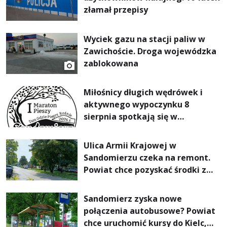
złamał przepisy
Wyciek gazu na stacji paliw w
Zawichoście. Droga wojewódzka
zablokowana
Miłośnicy długich wędrówek i
aktywnego wypoczynku 8
sierpnia spotkają się w
Sandomierzu na I Maratonie
Pieszym „Tam Gdzie Pieprz
Ulica Armii Krajowej w
Rośnie”
Sandomierzu czeka na remont.
Powiat chce pozyskać środki z
Rządowego Funduszu Rozwoju
Dróg
Sandomierz zyska nowe
połączenia autobusowe? Powiat
chce uruchomić kursy do Kielc,