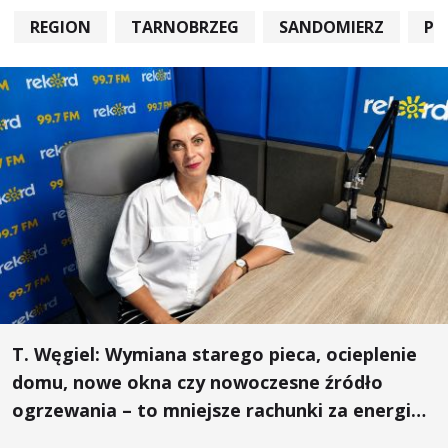
REGION
TARNOBRZEG
SANDOMIERZ
PO
T. Węgiel: Wymiana starego pieca, ocieplenie
domu, nowe okna czy nowoczesne źródło
ogrzewania – to mniejsze rachunki za energię,
lepszy komfort życia i... czystsze powietrze