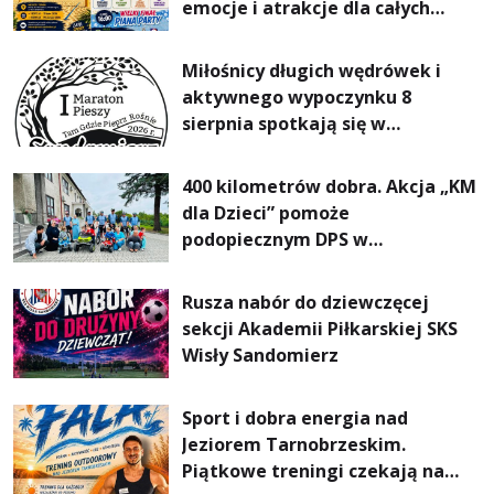
emocje i atrakcje dla całych
rodzin
Miłośnicy długich wędrówek i
aktywnego wypoczynku 8
sierpnia spotkają się w
Sandomierzu na I Maratonie
Pieszym „Tam Gdzie Pieprz
400 kilometrów dobra. Akcja „KM
Rośnie”
dla Dzieci” pomoże
podopiecznym DPS w
Mokrzyszowie
Rusza nabór do dziewczęcej
sekcji Akademii Piłkarskiej SKS
Wisły Sandomierz
Sport i dobra energia nad
Jeziorem Tarnobrzeskim.
Piątkowe treningi czekają na