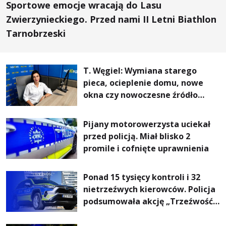
Sportowe emocje wracają do Lasu
Zwierzynieckiego. Przed nami II Letni Biathlon
Tarnobrzeski
T. Węgiel: Wymiana starego
pieca, ocieplenie domu, nowe
okna czy nowoczesne źródło
ogrzewania – to mniejsze
rachunki za energię, lepszy
Pijany motorowerzysta uciekał
komfort życia i... czystsze
przed policją. Miał blisko 2
powietrze
promile i cofnięte uprawnienia
Ponad 15 tysięcy kontroli i 32
nietrzeźwych kierowców. Policja
podsumowała akcję „Trzeźwość”
na Podkarpaciu