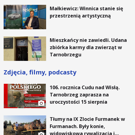
Małkiewicz: Winnica stanie się
przestrzenią artystyczną
Mieszkańcy nie zawiedli. Udana
zbiórka karmy dla zwierząt w
Tarnobrzegu
Zdjęcia, filmy, podcasty
106. rocznica Cudu nad Wisłą.
Tarnobrzeg zaprasza na
uroczystości 15 sierpnia
Tłumy na IX Zlocie Furmanek w
Furmanach. Były konie,
widowiskowa rywalizacja i