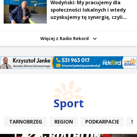
Wodyński: My pracujemy dla
społeczności lokalnych i wtedy
uzyskujemy tę synergię, czyli
wzajemnie się wspieramy
Więcej z Radio Rekord
Sport
TARNOBRZEG
REGION
PODKARPACIE
S