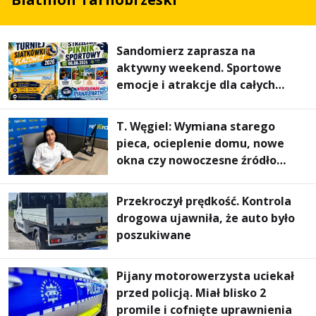
Sandomierz zaprasza na
aktywny weekend. Sportowe
emocje i atrakcje dla całych
rodzin
T. Węgiel: Wymiana starego
pieca, ocieplenie domu, nowe
okna czy nowoczesne źródło
ogrzewania – to mniejsze
rachunki za energię, lepszy
Przekroczył prędkość. Kontrola
komfort życia i... czystsze
drogowa ujawniła, że auto było
powietrze
poszukiwane
Pijany motorowerzysta uciekał
przed policją. Miał blisko 2
promile i cofnięte uprawnienia