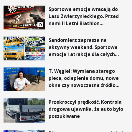
Sportowe emocje wracają do
Lasu Zwierzynieckiego. Przed
nami II Letni Biathlon
Tarnobrzeski
Sandomierz zaprasza na
aktywny weekend. Sportowe
emocje i atrakcje dla całych
rodzin
T. Węgiel: Wymiana starego
pieca, ocieplenie domu, nowe
okna czy nowoczesne źródło
ogrzewania – to mniejsze
rachunki za energię, lepszy
Przekroczył prędkość. Kontrola
komfort życia i... czystsze
drogowa ujawniła, że auto było
powietrze
poszukiwane