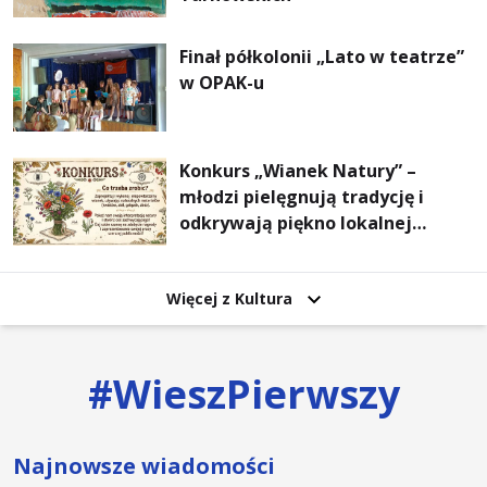
Finał półkolonii „Lato w teatrze”
w OPAK-u
Konkurs „Wianek Natury” –
młodzi pielęgnują tradycję i
odkrywają piękno lokalnej
przyrody
Więcej z Kultura
#
WieszPierwszy
Najnowsze wiadomości