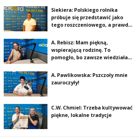
rachunki za energię, lepszy
Siekiera: Polskiego rolnika
komfort życia i... czystsze
próbuje się przedstawić jako
powietrze
tego roszczeniowego, a prawda
jest zupełnie inna
A. Rebisz: Mam piękną,
wspierającą rodzinę. To
pomogło, bo zawsze wiedziałam,
że mogę. Rodzina jest
najważniejsza
A. Pawlikowska: Pszczoły mnie
zauroczyły!
C.W. Chmiel: Trzeba kultywować
piękne, lokalne tradycje