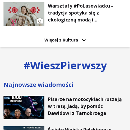
Warsztaty #PoLasowiacku -
tradycja spotyka się z
ekologiczną modą i
nowoczesnym designem!
Więcej z Kultura
#
WieszPierwszy
Najnowsze wiadomości
Pisarze na motocyklach ruszają
w trasę. Jadą, by pomóc
Dawidowi z Tarnobrzega
Święto Wojska Polskiego w