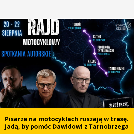
Pisarze na motocyklach ruszają w trasę.
Jadą, by pomóc Dawidowi z Tarnobrzega