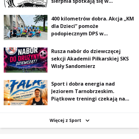
sierpnia spotkają się w
Sandomierzu na I Maratonie
Pieszym „Tam Gdzie Pieprz
400 kilometrów dobra. Akcja „KM
Rośnie”
dla Dzieci” pomoże
podopiecznym DPS w
Mokrzyszowie
Rusza nabór do dziewczęcej
sekcji Akademii Piłkarskiej SKS
Wisły Sandomierz
Sport i dobra energia nad
Jeziorem Tarnobrzeskim.
Piątkowe treningi czekają na
uczestników
Więcej z Sport