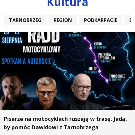
Kultura
TARNOBRZEG
REGION
PODKARPACIE
S
Pisarze na motocyklach ruszają w trasę. Jadą,
by pomóc Dawidowi z Tarnobrzega