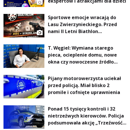
ekspertów i atrakcjami dla dzieci
Sportowe emocje wracają do
Lasu Zwierzynieckiego. Przed
nami II Letni Biathlon
Tarnobrzeski
T. Węgiel: Wymiana starego
pieca, ocieplenie domu, nowe
okna czy nowoczesne źródło
ogrzewania – to mniejsze
rachunki za energię, lepszy
Pijany motorowerzysta uciekał
komfort życia i... czystsze
przed policją. Miał blisko 2
powietrze
promile i cofnięte uprawnienia
Ponad 15 tysięcy kontroli i 32
nietrzeźwych kierowców. Policja
podsumowała akcję „Trzeźwość”
na Podkarpaciu