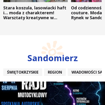
Stara koszula, lasowiacki haft
Od codzienności
i… moda z charakterem!
couture. Moda 
Warsztaty kreatywne w
Rynek w Sandom
ramach NFW
(ZDJĘCIA)
Sandomierz
ŚWIĘTOKRZYSKIE
REGION
WIADOMOŚCI SA