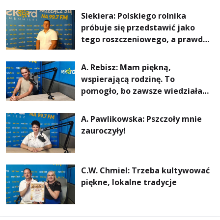
rachunki za energię, lepszy
Siekiera: Polskiego rolnika
komfort życia i... czystsze
próbuje się przedstawić jako
powietrze
tego roszczeniowego, a prawda
jest zupełnie inna
A. Rebisz: Mam piękną,
wspierającą rodzinę. To
pomogło, bo zawsze wiedziałam,
że mogę. Rodzina jest
najważniejsza
A. Pawlikowska: Pszczoły mnie
zauroczyły!
C.W. Chmiel: Trzeba kultywować
piękne, lokalne tradycje