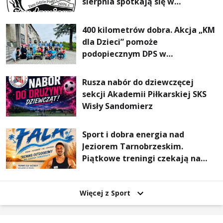
sierpnia spotkają się w
Sandomierzu na I Maratonie
Pieszym „Tam Gdzie Pieprz
400 kilometrów dobra. Akcja „KM
Rośnie”
dla Dzieci” pomoże
podopiecznym DPS w
Mokrzyszowie
Rusza nabór do dziewczęcej
sekcji Akademii Piłkarskiej SKS
Wisły Sandomierz
Sport i dobra energia nad
Jeziorem Tarnobrzeskim.
Piątkowe treningi czekają na
uczestników
Więcej z Sport