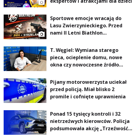
ekspertów i atrakcjami dla dzieci
Sportowe emocje wracają do
Lasu Zwierzynieckiego. Przed
nami II Letni Biathlon
Tarnobrzeski
T. Węgiel: Wymiana starego
pieca, ocieplenie domu, nowe
okna czy nowoczesne źródło
ogrzewania – to mniejsze
rachunki za energię, lepszy
Pijany motorowerzysta uciekał
komfort życia i... czystsze
przed policją. Miał blisko 2
powietrze
promile i cofnięte uprawnienia
Ponad 15 tysięcy kontroli i 32
nietrzeźwych kierowców. Policja
podsumowała akcję „Trzeźwość”
na Podkarpaciu