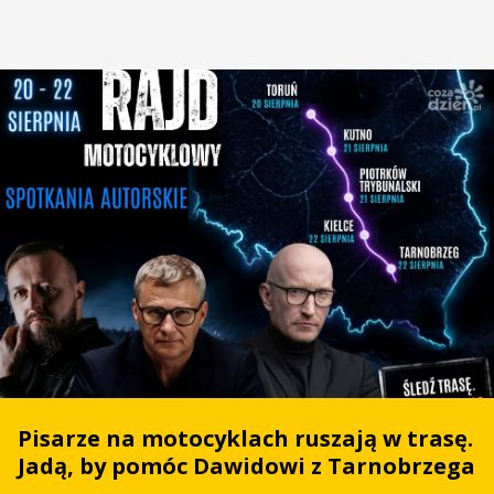
Pisarze na motocyklach ruszają w trasę.
Jadą, by pomóc Dawidowi z Tarnobrzega