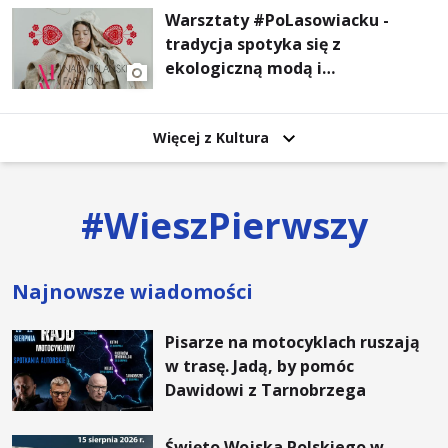
Warsztaty #PoLasowiacku -
tradycja spotyka się z
ekologiczną modą i
nowoczesnym designem!
Więcej z Kultura
#
WieszPierwszy
Najnowsze wiadomości
Pisarze na motocyklach ruszają
w trasę. Jadą, by pomóc
Dawidowi z Tarnobrzega
Święto Wojska Polskiego w