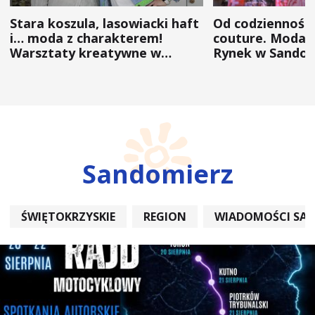
Stara koszula, lasowiacki haft
Od codzienności
i… moda z charakterem!
couture. Moda 
Warsztaty kreatywne w
Rynek w Sandom
ramach NFW
(ZDJĘCIA)
Sandomierz
ŚWIĘTOKRZYSKIE
REGION
WIADOMOŚCI SA