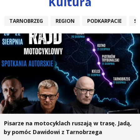
Kultura
TARNOBRZEG
REGION
PODKARPACIE
S
Pisarze na motocyklach ruszają w trasę. Jadą,
by pomóc Dawidowi z Tarnobrzega