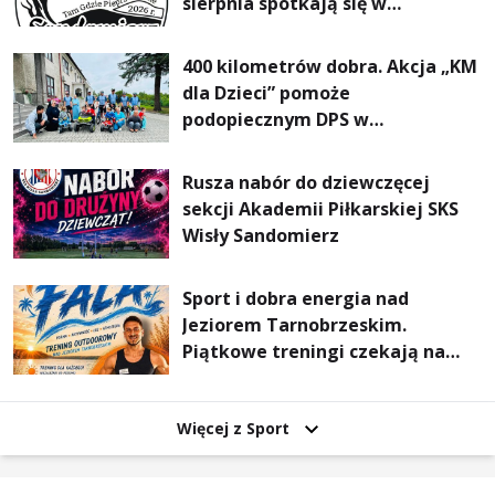
sierpnia spotkają się w
Sandomierzu na I Maratonie
Pieszym „Tam Gdzie Pieprz
400 kilometrów dobra. Akcja „KM
Rośnie”
dla Dzieci” pomoże
podopiecznym DPS w
Mokrzyszowie
Rusza nabór do dziewczęcej
sekcji Akademii Piłkarskiej SKS
Wisły Sandomierz
Sport i dobra energia nad
Jeziorem Tarnobrzeskim.
Piątkowe treningi czekają na
uczestników
Więcej z Sport