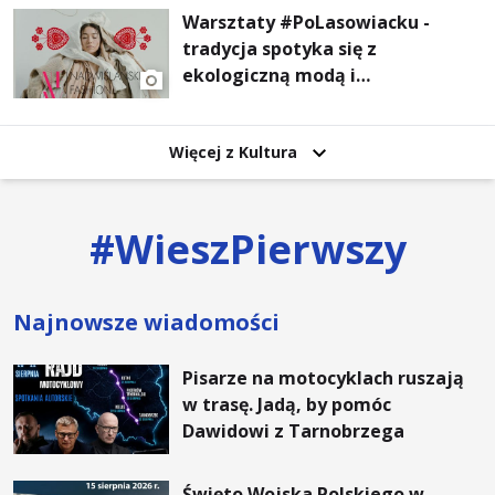
Warsztaty #PoLasowiacku -
tradycja spotyka się z
ekologiczną modą i
nowoczesnym designem!
Więcej z Kultura
#
WieszPierwszy
Najnowsze wiadomości
Pisarze na motocyklach ruszają
w trasę. Jadą, by pomóc
Dawidowi z Tarnobrzega
Święto Wojska Polskiego w