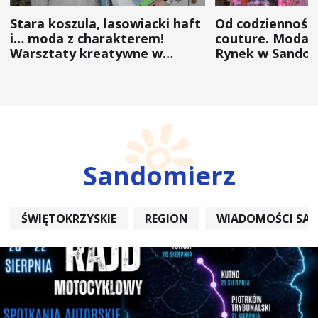
Stara koszula, lasowiacki haft
Od codzienności
i… moda z charakterem!
couture. Moda 
Warsztaty kreatywne w
Rynek w Sandom
ramach NFW
(ZDJĘCIA)
Sandomierz
ŚWIĘTOKRZYSKIE
REGION
WIADOMOŚCI SA