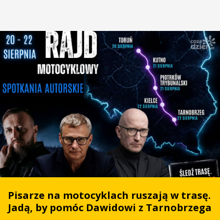
Pisarze na motocyklach ruszają w trasę.
Jadą, by pomóc Dawidowi z Tarnobrzega