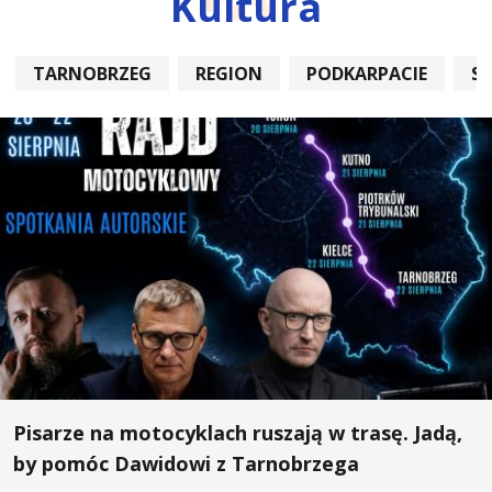
Kultura
TARNOBRZEG
REGION
PODKARPACIE
S
Pisarze na motocyklach ruszają w trasę. Jadą,
by pomóc Dawidowi z Tarnobrzega