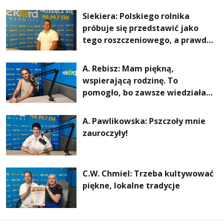
rachunki za energię, lepszy
Siekiera: Polskiego rolnika
komfort życia i... czystsze
próbuje się przedstawić jako
powietrze
tego roszczeniowego, a prawda
jest zupełnie inna
A. Rebisz: Mam piękną,
wspierającą rodzinę. To
pomogło, bo zawsze wiedziałam,
że mogę. Rodzina jest
najważniejsza
A. Pawlikowska: Pszczoły mnie
zauroczyły!
C.W. Chmiel: Trzeba kultywować
piękne, lokalne tradycje