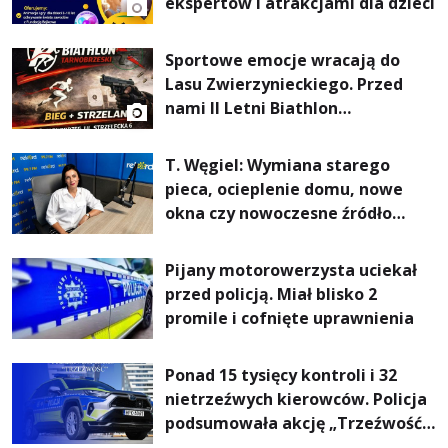
ekspertów i atrakcjami dla dzieci
Sportowe emocje wracają do
Lasu Zwierzynieckiego. Przed
nami II Letni Biathlon
Tarnobrzeski
T. Węgiel: Wymiana starego
pieca, ocieplenie domu, nowe
okna czy nowoczesne źródło
ogrzewania – to mniejsze
rachunki za energię, lepszy
Pijany motorowerzysta uciekał
komfort życia i... czystsze
przed policją. Miał blisko 2
powietrze
promile i cofnięte uprawnienia
Ponad 15 tysięcy kontroli i 32
nietrzeźwych kierowców. Policja
podsumowała akcję „Trzeźwość”
na Podkarpaciu