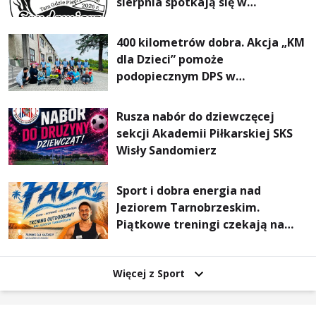
sierpnia spotkają się w
Sandomierzu na I Maratonie
Pieszym „Tam Gdzie Pieprz
400 kilometrów dobra. Akcja „KM
Rośnie”
dla Dzieci” pomoże
podopiecznym DPS w
Mokrzyszowie
Rusza nabór do dziewczęcej
sekcji Akademii Piłkarskiej SKS
Wisły Sandomierz
Sport i dobra energia nad
Jeziorem Tarnobrzeskim.
Piątkowe treningi czekają na
uczestników
Więcej z Sport