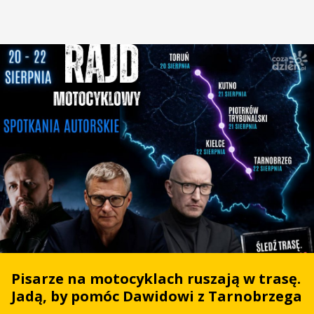
Pisarze na motocyklach ruszają w trasę.
Jadą, by pomóc Dawidowi z Tarnobrzega