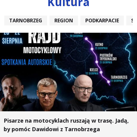
Kultura
TARNOBRZEG
REGION
PODKARPACIE
S
Pisarze na motocyklach ruszają w trasę. Jadą,
by pomóc Dawidowi z Tarnobrzega