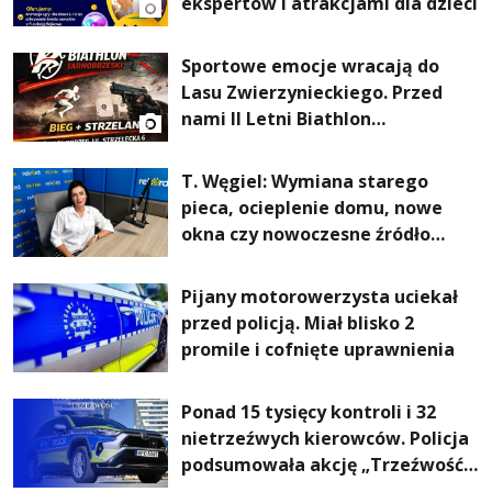
ekspertów i atrakcjami dla dzieci
Sportowe emocje wracają do
Lasu Zwierzynieckiego. Przed
nami II Letni Biathlon
Tarnobrzeski
T. Węgiel: Wymiana starego
pieca, ocieplenie domu, nowe
okna czy nowoczesne źródło
ogrzewania – to mniejsze
rachunki za energię, lepszy
Pijany motorowerzysta uciekał
komfort życia i... czystsze
przed policją. Miał blisko 2
powietrze
promile i cofnięte uprawnienia
Ponad 15 tysięcy kontroli i 32
nietrzeźwych kierowców. Policja
podsumowała akcję „Trzeźwość”
na Podkarpaciu