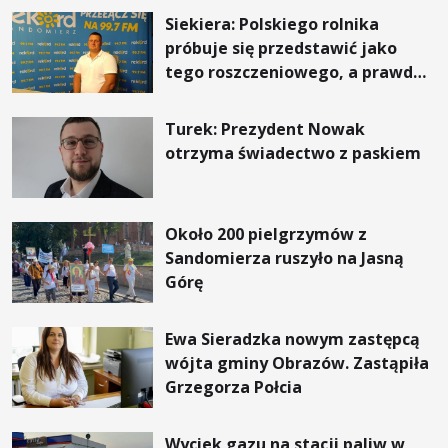
Siekiera: Polskiego rolnika
próbuje się przedstawić jako
tego roszczeniowego, a prawda
jest zupełnie inna
Turek: Prezydent Nowak
otrzyma świadectwo z paskiem
Około 200 pielgrzymów z
Sandomierza ruszyło na Jasną
Górę
Ewa Sieradzka nowym zastępcą
wójta gminy Obrazów. Zastąpiła
Grzegorza Połcia
Wyciek gazu na stacji paliw w