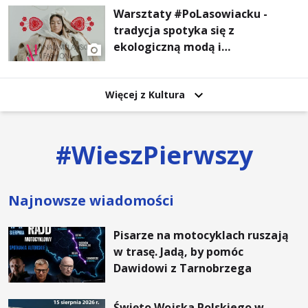
Warsztaty #PoLasowiacku -
tradycja spotyka się z
ekologiczną modą i
nowoczesnym designem!
Więcej z Kultura
#
WieszPierwszy
Najnowsze wiadomości
Pisarze na motocyklach ruszają
w trasę. Jadą, by pomóc
Dawidowi z Tarnobrzega
Święto Wojska Polskiego w