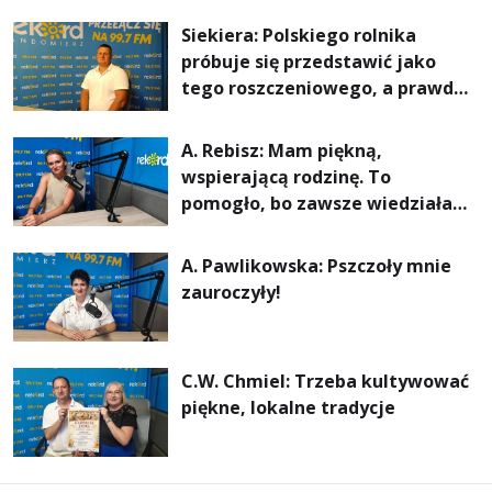
rachunki za energię, lepszy
Siekiera: Polskiego rolnika
komfort życia i... czystsze
próbuje się przedstawić jako
powietrze
tego roszczeniowego, a prawda
jest zupełnie inna
A. Rebisz: Mam piękną,
wspierającą rodzinę. To
pomogło, bo zawsze wiedziałam,
że mogę. Rodzina jest
najważniejsza
A. Pawlikowska: Pszczoły mnie
zauroczyły!
C.W. Chmiel: Trzeba kultywować
piękne, lokalne tradycje