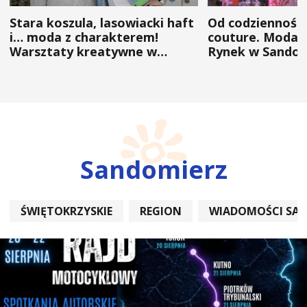
Stara koszula, lasowiacki haft
Od codzienności
i… moda z charakterem!
couture. Moda 
Warsztaty kreatywne w
Rynek w Sandom
ramach NFW
(ZDJĘCIA)
Sandomierz
ŚWIĘTOKRZYSKIE
REGION
WIADOMOŚCI SA