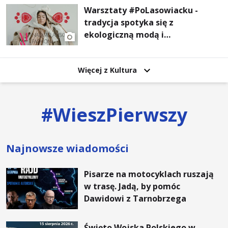
Warsztaty #PoLasowiacku -
tradycja spotyka się z
ekologiczną modą i
nowoczesnym designem!
Więcej z Kultura
#
WieszPierwszy
Najnowsze wiadomości
Pisarze na motocyklach ruszają
w trasę. Jadą, by pomóc
Dawidowi z Tarnobrzega
Święto Wojska Polskiego w