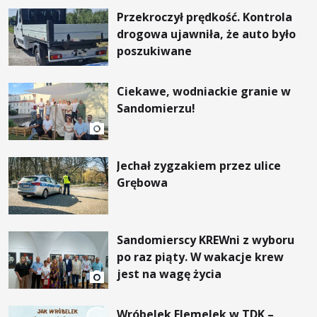
Przekroczył prędkość. Kontrola
drogowa ujawniła, że auto było
poszukiwane
Ciekawe, wodniackie granie w
Sandomierzu!
Jechał zygzakiem przez ulice
Grębowa
Sandomierscy KREWni z wyboru
po raz piąty. W wakacje krew
jest na wagę życia
Wróbelek Elemelek w TDK –