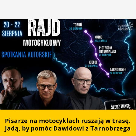
Pisarze na motocyklach ruszają w trasę.
Jadą, by pomóc Dawidowi z Tarnobrzega