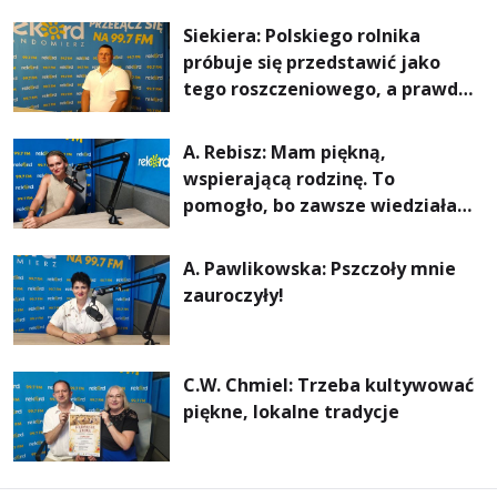
rachunki za energię, lepszy
Siekiera: Polskiego rolnika
komfort życia i... czystsze
próbuje się przedstawić jako
powietrze
tego roszczeniowego, a prawda
jest zupełnie inna
A. Rebisz: Mam piękną,
wspierającą rodzinę. To
pomogło, bo zawsze wiedziałam,
że mogę. Rodzina jest
najważniejsza
A. Pawlikowska: Pszczoły mnie
zauroczyły!
C.W. Chmiel: Trzeba kultywować
piękne, lokalne tradycje