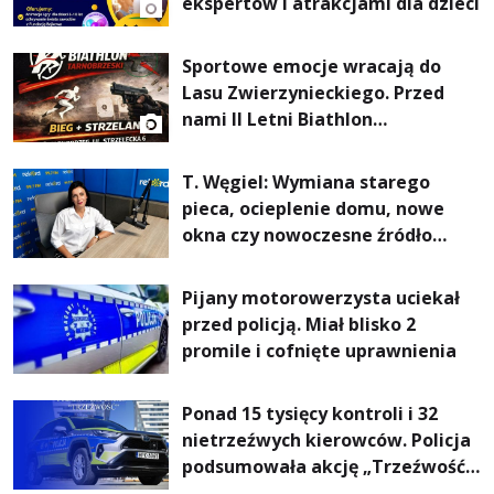
ekspertów i atrakcjami dla dzieci
Sportowe emocje wracają do
Lasu Zwierzynieckiego. Przed
nami II Letni Biathlon
Tarnobrzeski
T. Węgiel: Wymiana starego
pieca, ocieplenie domu, nowe
okna czy nowoczesne źródło
ogrzewania – to mniejsze
rachunki za energię, lepszy
Pijany motorowerzysta uciekał
komfort życia i... czystsze
przed policją. Miał blisko 2
powietrze
promile i cofnięte uprawnienia
Ponad 15 tysięcy kontroli i 32
nietrzeźwych kierowców. Policja
podsumowała akcję „Trzeźwość”
na Podkarpaciu