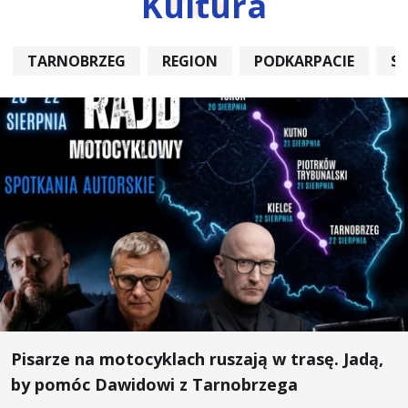
Kultura
TARNOBRZEG
REGION
PODKARPACIE
S
Pisarze na motocyklach ruszają w trasę. Jadą,
by pomóc Dawidowi z Tarnobrzega