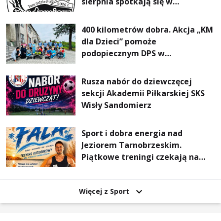
sierpnia spotkają się w
Sandomierzu na I Maratonie
Pieszym „Tam Gdzie Pieprz
400 kilometrów dobra. Akcja „KM
Rośnie”
dla Dzieci” pomoże
podopiecznym DPS w
Mokrzyszowie
Rusza nabór do dziewczęcej
sekcji Akademii Piłkarskiej SKS
Wisły Sandomierz
Sport i dobra energia nad
Jeziorem Tarnobrzeskim.
Piątkowe treningi czekają na
uczestników
Więcej z Sport