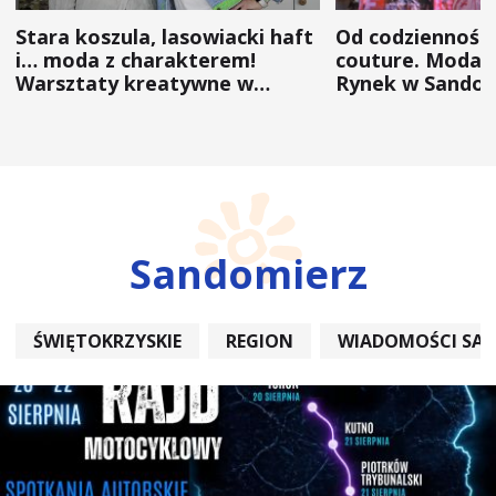
Stara koszula, lasowiacki haft
Od codzienności
i… moda z charakterem!
couture. Moda 
Warsztaty kreatywne w
Rynek w Sandom
ramach NFW
(ZDJĘCIA)
Sandomierz
ŚWIĘTOKRZYSKIE
REGION
WIADOMOŚCI SA