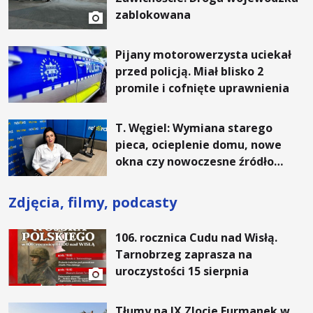
zablokowana
Pijany motorowerzysta uciekał
przed policją. Miał blisko 2
promile i cofnięte uprawnienia
T. Węgiel: Wymiana starego
pieca, ocieplenie domu, nowe
okna czy nowoczesne źródło
ogrzewania – to mniejsze
rachunki za energię, lepszy
Zdjęcia, filmy, podcasty
komfort życia i... czystsze
powietrze
106. rocznica Cudu nad Wisłą.
Tarnobrzeg zaprasza na
uroczystości 15 sierpnia
Tłumy na IX Zlocie Furmanek w