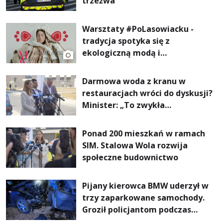
trzeźwa
Warsztaty #PoLasowiacku -
tradycja spotyka się z
ekologiczną modą i
nowoczesnym designem!
Darmowa woda z kranu w
restauracjach wróci do dyskusji?
Minister: „To zwykła
normalność”
Ponad 200 mieszkań w ramach
SIM. Stalowa Wola rozwija
społeczne budownictwo
Pijany kierowca BMW uderzył w
trzy zaparkowane samochody.
Groził policjantom podczas
interwencji