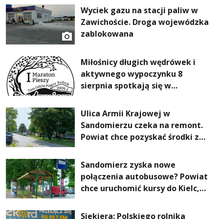
Wyciek gazu na stacji paliw w
Zawichoście. Droga wojewódzka
zablokowana
Miłośnicy długich wędrówek i
aktywnego wypoczynku 8
sierpnia spotkają się w
Sandomierzu na I Maratonie
Pieszym „Tam Gdzie Pieprz
Ulica Armii Krajowej w
Rośnie”
Sandomierzu czeka na remont.
Powiat chce pozyskać środki z
Rządowego Funduszu Rozwoju
Dróg
Sandomierz zyska nowe
połączenia autobusowe? Powiat
chce uruchomić kursy do Kielc,
Stalowej Woli i Annopola
Siekiera: Polskiego rolnika