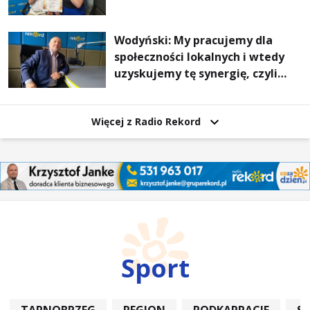
Wodyński: My pracujemy dla
społeczności lokalnych i wtedy
uzyskujemy tę synergię, czyli
wzajemnie się wspieramy
Więcej z Radio Rekord
Sport
TARNOBRZEG
REGION
PODKARPACIE
S