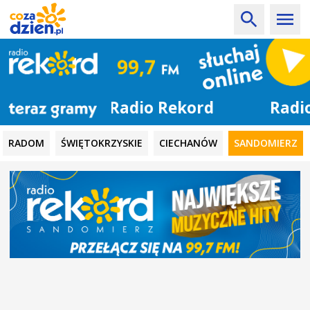
Radio Rekord
RADOM
ŚWIĘTOKRZYSKIE
CIECHANÓW
SANDOMIERZ