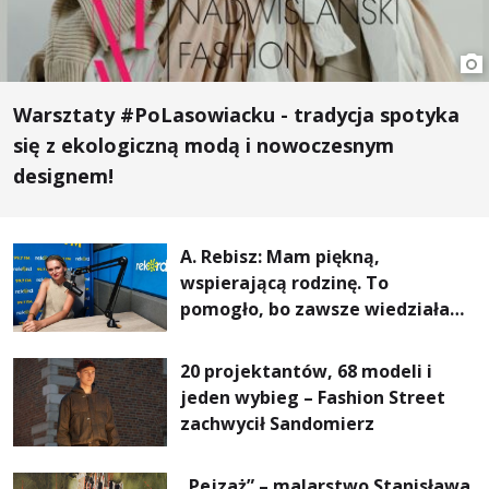
Warsztaty #PoLasowiacku - tradycja spotyka
się z ekologiczną modą i nowoczesnym
designem!
A. Rebisz: Mam piękną,
wspierającą rodzinę. To
pomogło, bo zawsze wiedziałam,
że mogę. Rodzina jest
najważniejsza
20 projektantów, 68 modeli i
jeden wybieg – Fashion Street
zachwycił Sandomierz
„Pejzaż” – malarstwo Stanisława