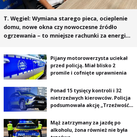
T. Węgiel: Wymiana starego pieca, ocieplenie
domu, nowe okna czy nowoczesne źródło
ogrzewania – to mniejsze rachunki za energię,
lepszy komfort życia i... czystsze powietrze
Pijany motorowerzysta uciekał
przed policją. Miał blisko 2
promile i cofnięte uprawnienia
Ponad 15 tysięcy kontroli i 32
nietrzeźwych kierowców. Policja
podsumowała akcję „Trzeźwość”
na Podkarpaciu
Mąż zatrzymany za jazdę po
alkoholu, żona również nie była