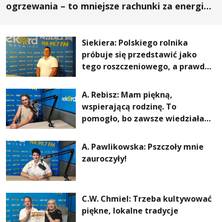
ogrzewania – to mniejsze rachunki za energię,
lepszy komfort życia i... czystsze powietrze
Siekiera: Polskiego rolnika
próbuje się przedstawić jako
tego roszczeniowego, a prawda
jest zupełnie inna
A. Rebisz: Mam piękną,
wspierającą rodzinę. To
pomogło, bo zawsze wiedziałam,
że mogę. Rodzina jest
najważniejsza
A. Pawlikowska: Pszczoły mnie
zauroczyły!
C.W. Chmiel: Trzeba kultywować
piękne, lokalne tradycje