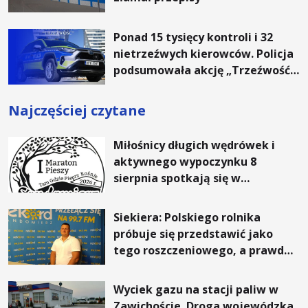
Ponad 15 tysięcy kontroli i 32
nietrzeźwych kierowców. Policja
podsumowała akcję „Trzeźwość”
na Podkarpaciu
Najczęściej czytane
Miłośnicy długich wędrówek i
aktywnego wypoczynku 8
sierpnia spotkają się w
Sandomierzu na I Maratonie
Pieszym „Tam Gdzie Pieprz
Siekiera: Polskiego rolnika
Rośnie”
próbuje się przedstawić jako
tego roszczeniowego, a prawda
jest zupełnie inna
Wyciek gazu na stacji paliw w
Zawichoście. Droga wojewódzka