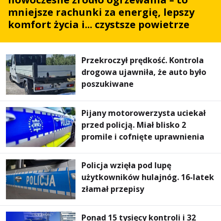
mniejsze rachunki za energię, lepszy
komfort życia i... czystsze powietrze
Przekroczył prędkość. Kontrola
drogowa ujawniła, że auto było
poszukiwane
Pijany motorowerzysta uciekał
przed policją. Miał blisko 2
promile i cofnięte uprawnienia
Policja wzięła pod lupę
użytkowników hulajnóg. 16-latek
złamał przepisy
Ponad 15 tysięcy kontroli i 32