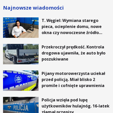
Najnowsze wiadomości
T. Węgiel: Wymiana starego
pieca, ocieplenie domu, nowe
okna czy nowoczesne źródło
ogrzewania – to mniejsze
rachunki za energię, lepszy
Przekroczył prędkość. Kontrola
komfort życia i... czystsze
drogowa ujawniła, że auto było
powietrze
poszukiwane
Pijany motorowerzysta uciekał
przed policją. Miał blisko 2
promile i cofnięte uprawnienia
Policja wzięła pod lupę
użytkowników hulajnóg. 16-latek
złamał przepisy