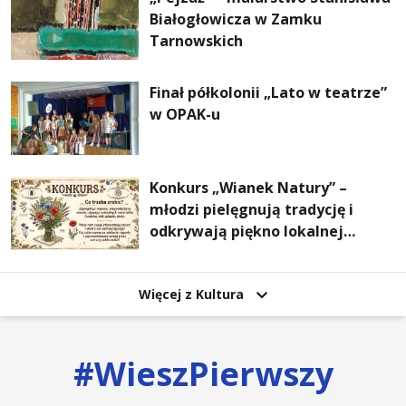
Białogłowicza w Zamku
Tarnowskich
Finał półkolonii „Lato w teatrze”
w OPAK-u
Konkurs „Wianek Natury” –
młodzi pielęgnują tradycję i
odkrywają piękno lokalnej
przyrody
Więcej z Kultura
#
WieszPierwszy