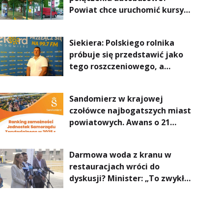
Powiat chce uruchomić kursy
do Kielc, Stalowej Woli i
Annopola
Siekiera: Polskiego rolnika
próbuje się przedstawić jako
tego roszczeniowego, a
prawda jest zupełnie inna
Sandomierz w krajowej
czołówce najbogatszych miast
powiatowych. Awans o 21
miejsc
Darmowa woda z kranu w
restauracjach wróci do
dyskusji? Minister: „To zwykła
normalność”