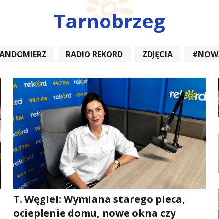
Tarnobrzeg
SANDOMIERZ
RADIO REKORD
ZDJĘCIA
#NOW
DIOREKORD #OPATÓW #RADIORE
#NOWA DĘBA
T. Węgiel: Wymiana starego pieca,
ocieplenie domu, nowe okna czy