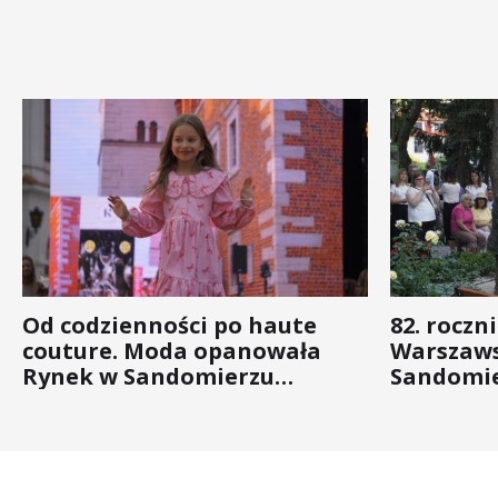
Od codzienności po haute
82. roczn
couture. Moda opanowała
Warszaws
Rynek w Sandomierzu
Sandomie
(ZDJĘCIA)