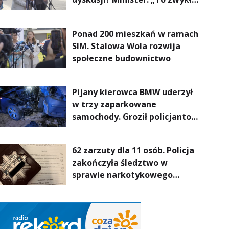
normalność”
Ponad 200 mieszkań w ramach
SIM. Stalowa Wola rozwija
społeczne budownictwo
Pijany kierowca BMW uderzył
w trzy zaparkowane
samochody. Groził policjantom
podczas interwencji
62 zarzuty dla 11 osób. Policja
zakończyła śledztwo w
sprawie narkotykowego
procederu na Podkarpaciu