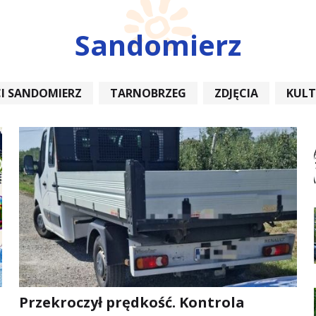
Sandomierz
I SANDOMIERZ
TARNOBRZEG
ZDJĘCIA
KUL
REMONT
Przekroczył prędkość. Kontrola