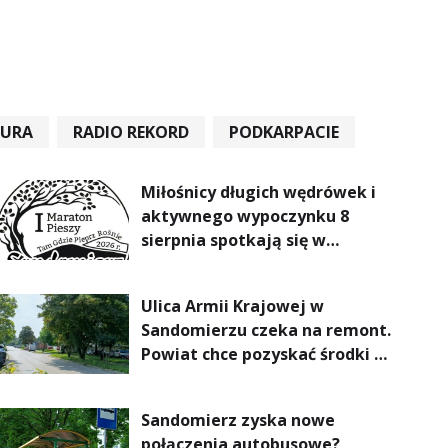
TURA
RADIO REKORD
PODKARPACIE
Miłośnicy długich wędrówek i
aktywnego wypoczynku 8
sierpnia spotkają się w
Sandomierzu na I Maratonie
Pieszym „Tam Gdzie Pieprz
Ulica Armii Krajowej w
Rośnie”
Sandomierzu czeka na remont.
Powiat chce pozyskać środki z
Rządowego Funduszu Rozwoju
Dróg
Sandomierz zyska nowe
połączenia autobusowe?