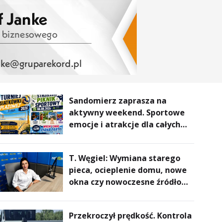
Sandomierz zaprasza na
aktywny weekend. Sportowe
emocje i atrakcje dla całych
rodzin
T. Węgiel: Wymiana starego
pieca, ocieplenie domu, nowe
okna czy nowoczesne źródło
ogrzewania – to mniejsze
rachunki za energię, lepszy
Przekroczył prędkość. Kontrola
komfort życia i... czystsze