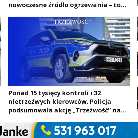
nowoczesne źródło ogrzewania – to
mniejsze rachunki za energię, lepszy
komfort życia i... czystsze powietrze
Ponad 15 tysięcy kontroli i 32
nietrzeźwych kierowców. Policja
podsumowała akcję „Trzeźwość” na
Podkarpaciu