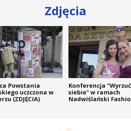
Zdjęcia
ica Powstania
Konferencja "Wyrzuć
kiego uczczona w
siebie" w ramach
rzu (ZDJĘCIA)
Nadwiślański Fashio
bo moda na zdrowie 
wychodzi z... mody!