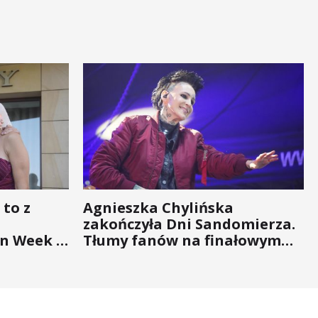
 to z
Agnieszka Chylińska
zakończyła Dni Sandomierza.
n Week -
Tłumy fanów na finałowym
nigdy nie
koncercie (ZDJĘCIA)