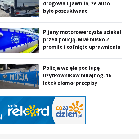
drogowa ujawniła, że auto
powietrze
było poszukiwane
Pijany motorowerzysta uciekał
przed policją. Miał blisko 2
promile i cofnięte uprawnienia
Policja wzięła pod lupę
użytkowników hulajnóg. 16-
latek złamał przepisy