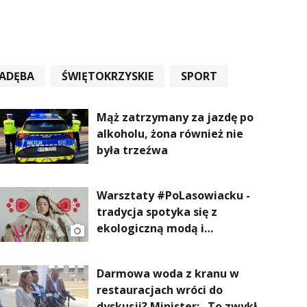
ADĘBA
ŚWIĘTOKRZYSKIE
SPORT
Mąż zatrzymany za jazdę po
alkoholu, żona również nie
była trzeźwa
Warsztaty #PoLasowiacku -
tradycja spotyka się z
ekologiczną modą i
nowoczesnym designem!
Darmowa woda z kranu w
restauracjach wróci do
dyskusji? Minister: „To zwykła