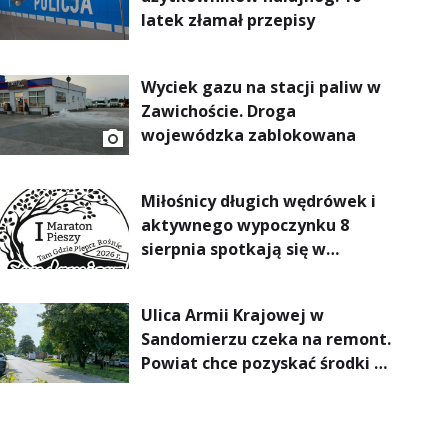
latek złamał przepisy
Wyciek gazu na stacji paliw w
Zawichoście. Droga
wojewódzka zablokowana
Miłośnicy długich wędrówek i
aktywnego wypoczynku 8
sierpnia spotkają się w
Sandomierzu na I Maratonie
Pieszym „Tam Gdzie Pieprz
Ulica Armii Krajowej w
Rośnie”
Sandomierzu czeka na remont.
Powiat chce pozyskać środki z
Rządowego Funduszu Rozwoju
Dróg