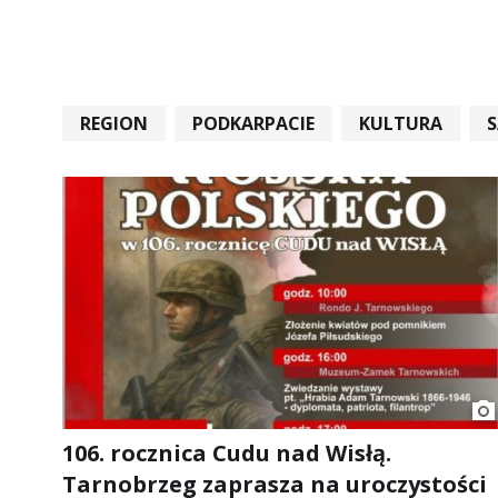
REGION
PODKARPACIE
KULTURA
#STARACHOWICE #REKORD #SANDOMIERZ #RA
106. rocznica Cudu nad Wisłą.
Tarnobrzeg zaprasza na uroczystości