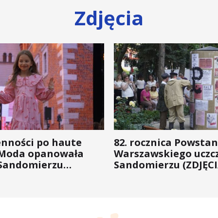
Zdjęcia
enności po haute
82. rocznica Powstan
 Moda opanowała
Warszawskiego uczc
Sandomierzu
Sandomierzu (ZDJĘCI