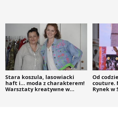
Stara koszula, lasowiacki
Od codzi
haft i… moda z charakterem!
couture.
Warsztaty kreatywne w
Rynek w 
ramach NFW
(ZDJĘCIA)