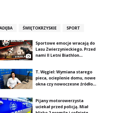
ADĘBA
ŚWIĘTOKRZYSKIE
SPORT
Sportowe emocje wracają do
Lasu Zwierzynieckiego. Przed
nami II Letni Biathlon
Tarnobrzeski
T. Węgiel: Wymiana starego
pieca, ocieplenie domu, nowe
okna czy nowoczesne źródło
ogrzewania – to mniejsze
rachunki za energię, lepszy
Pijany motorowerzysta
komfort życia i... czystsze
uciekał przed policją. Miał
powietrze
blisko 2 promile i cofnięte