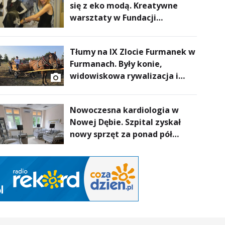
się z eko modą. Kreatywne
warsztaty w Fundacji
Artystycznej GA MON
Tłumy na IX Zlocie Furmanek w
Furmanach. Były konie,
widowiskowa rywalizacja i
wyjątkowi goście
Nowoczesna kardiologia w
Nowej Dębie. Szpital zyskał
nowy sprzęt za ponad pół
miliona złotych