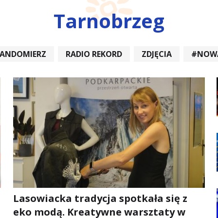
Tarnobrzeg
SANDOMIERZ
RADIO REKORD
ZDJĘCIA
#NOW
DIOREKORD #OPATÓW #RADIORE
#NOWA DĘBA
Lasowiacka tradycja spotkała się z
eko modą. Kreatywne warsztaty w