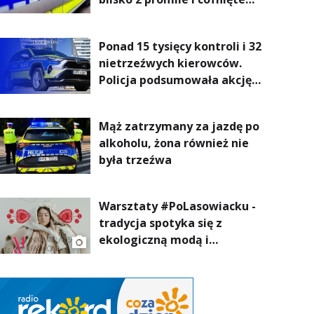
uprawnienia
Ponad 15 tysięcy kontroli i 32
nietrzeźwych kierowców.
Policja podsumowała akcję
„Trzeźwość” na Podkarpaciu
Mąż zatrzymany za jazdę po
alkoholu, żona również nie
była trzeźwa
Warsztaty #PoLasowiacku -
tradycja spotyka się z
ekologiczną modą i
nowoczesnym designem!