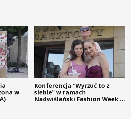
ia
Konferencja "Wyrzuć to z
zona w
siebie" w ramach
A)
Nadwiślański Fashion Week -
bo moda na zdrowie nigdy nie
wychodzi z... mody!