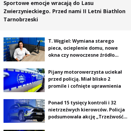
Sportowe emocje wracają do Lasu
Zwierzynieckiego. Przed nami II Letni Biathlon
Tarnobrzeski
T. Węgiel: Wymiana starego
pieca, ocieplenie domu, nowe
okna czy nowoczesne źródło
ogrzewania – to mniejsze
rachunki za energię, lepszy
Pijany motorowerzysta uciekał
komfort życia i... czystsze
przed policją. Miał blisko 2
powietrze
promile i cofnięte uprawnienia
Ponad 15 tysięcy kontroli i 32
nietrzeźwych kierowców. Policja
podsumowała akcję „Trzeźwość”
na Podkarpaciu