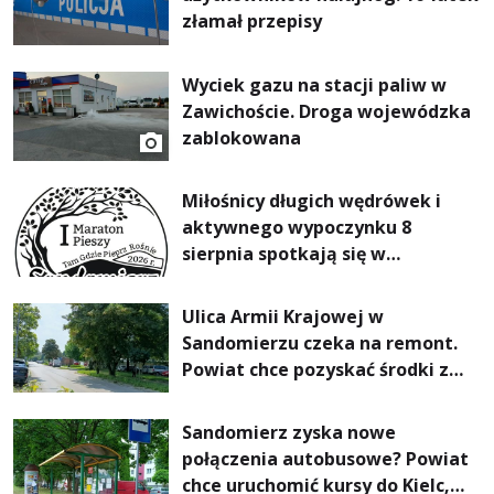
złamał przepisy
Wyciek gazu na stacji paliw w
Zawichoście. Droga wojewódzka
zablokowana
Miłośnicy długich wędrówek i
aktywnego wypoczynku 8
sierpnia spotkają się w
Sandomierzu na I Maratonie
Pieszym „Tam Gdzie Pieprz
Ulica Armii Krajowej w
Rośnie”
Sandomierzu czeka na remont.
Powiat chce pozyskać środki z
Rządowego Funduszu Rozwoju
Dróg
Sandomierz zyska nowe
połączenia autobusowe? Powiat
chce uruchomić kursy do Kielc,