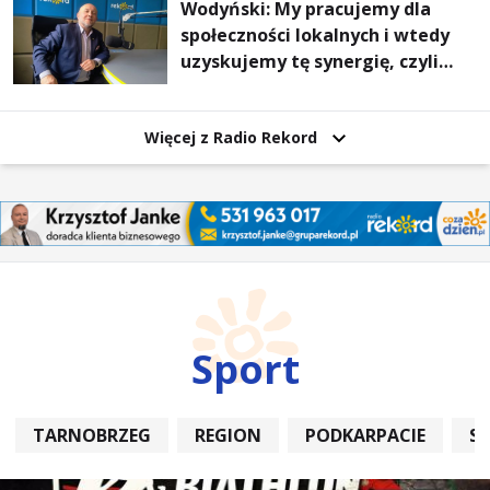
Wodyński: My pracujemy dla
społeczności lokalnych i wtedy
uzyskujemy tę synergię, czyli
wzajemnie się wspieramy
Więcej z Radio Rekord
Sport
TARNOBRZEG
REGION
PODKARPACIE
S