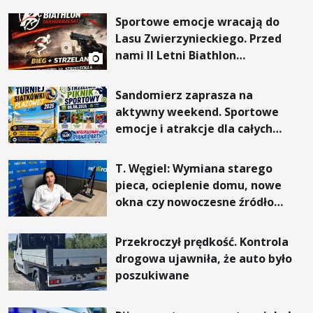
Sportowe emocje wracają do
Lasu Zwierzynieckiego. Przed
nami II Letni Biathlon
Tarnobrzeski
Sandomierz zaprasza na
aktywny weekend. Sportowe
emocje i atrakcje dla całych
rodzin
T. Węgiel: Wymiana starego
pieca, ocieplenie domu, nowe
okna czy nowoczesne źródło
ogrzewania – to mniejsze
rachunki za energię, lepszy
Przekroczył prędkość. Kontrola
komfort życia i... czystsze
drogowa ujawniła, że auto było
powietrze
poszukiwane