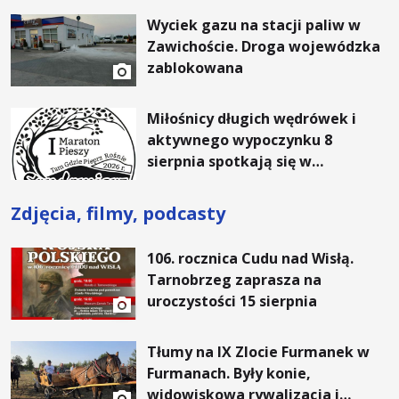
rachunki za energię, lepszy
Wyciek gazu na stacji paliw w
komfort życia i... czystsze
Zawichoście. Droga wojewódzka
powietrze
zablokowana
Miłośnicy długich wędrówek i
aktywnego wypoczynku 8
sierpnia spotkają się w
Sandomierzu na I Maratonie
Pieszym „Tam Gdzie Pieprz
Zdjęcia, filmy, podcasty
Rośnie”
106. rocznica Cudu nad Wisłą.
Tarnobrzeg zaprasza na
uroczystości 15 sierpnia
Tłumy na IX Zlocie Furmanek w
Furmanach. Były konie,
widowiskowa rywalizacja i