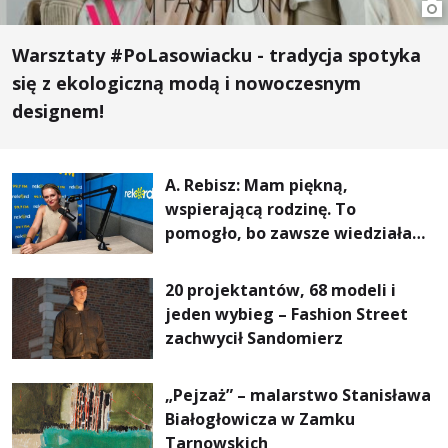
Warsztaty #PoLasowiacku - tradycja spotyka
się z ekologiczną modą i nowoczesnym
designem!
A. Rebisz: Mam piękną,
wspierającą rodzinę. To
pomogło, bo zawsze wiedziałam,
że mogę. Rodzina jest
najważniejsza
20 projektantów, 68 modeli i
jeden wybieg – Fashion Street
zachwycił Sandomierz
„Pejzaż” – malarstwo Stanisława
Białogłowicza w Zamku
Tarnowskich