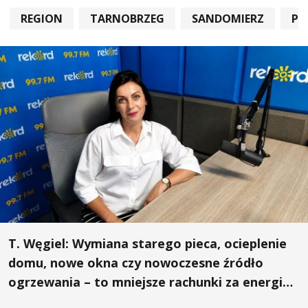
REGION
TARNOBRZEG
SANDOMIERZ
PO
T. Węgiel: Wymiana starego pieca, ocieplenie
domu, nowe okna czy nowoczesne źródło
ogrzewania – to mniejsze rachunki za energię,
lepszy komfort życia i... czystsze powietrze