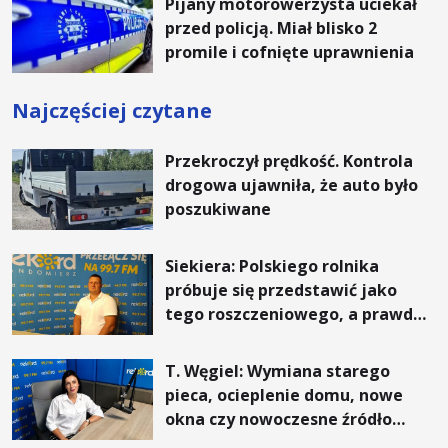
Pijany motorowerzysta uciekał
przed policją. Miał blisko 2
promile i cofnięte uprawnienia
Najczęściej czytane
Przekroczył prędkość. Kontrola
drogowa ujawniła, że auto było
poszukiwane
Siekiera: Polskiego rolnika
próbuje się przedstawić jako
tego roszczeniowego, a prawda
jest zupełnie inna
T. Węgiel: Wymiana starego
pieca, ocieplenie domu, nowe
okna czy nowoczesne źródło
ogrzewania – to mniejsze