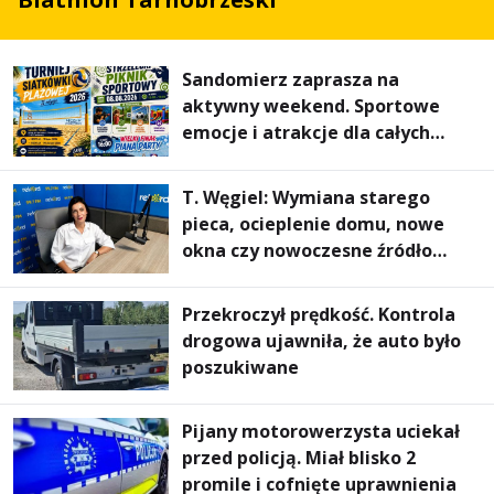
Sandomierz zaprasza na
aktywny weekend. Sportowe
emocje i atrakcje dla całych
rodzin
T. Węgiel: Wymiana starego
pieca, ocieplenie domu, nowe
okna czy nowoczesne źródło
ogrzewania – to mniejsze
rachunki za energię, lepszy
Przekroczył prędkość. Kontrola
komfort życia i... czystsze
drogowa ujawniła, że auto było
powietrze
poszukiwane
Pijany motorowerzysta uciekał
przed policją. Miał blisko 2
promile i cofnięte uprawnienia