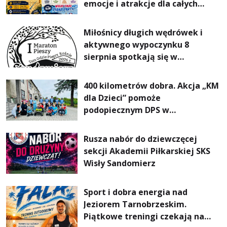
emocje i atrakcje dla całych
rodzin
Miłośnicy długich wędrówek i
aktywnego wypoczynku 8
sierpnia spotkają się w
Sandomierzu na I Maratonie
Pieszym „Tam Gdzie Pieprz
400 kilometrów dobra. Akcja „KM
Rośnie”
dla Dzieci” pomoże
podopiecznym DPS w
Mokrzyszowie
Rusza nabór do dziewczęcej
sekcji Akademii Piłkarskiej SKS
Wisły Sandomierz
Sport i dobra energia nad
Jeziorem Tarnobrzeskim.
Piątkowe treningi czekają na