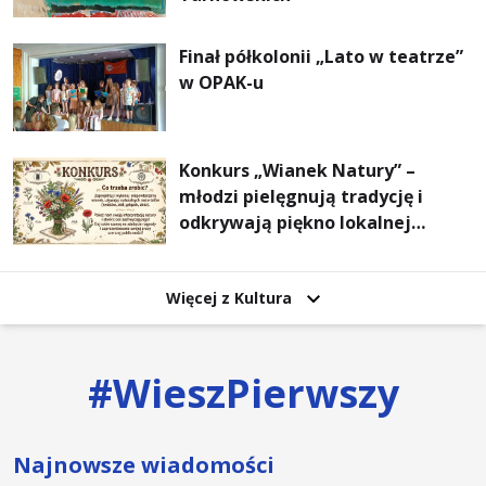
Finał półkolonii „Lato w teatrze”
w OPAK-u
Konkurs „Wianek Natury” –
młodzi pielęgnują tradycję i
odkrywają piękno lokalnej
przyrody
Więcej z Kultura
#
WieszPierwszy
Najnowsze wiadomości