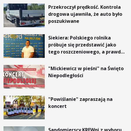
Przekroczył prędkość. Kontrola
drogowa ujawniła, że auto było
poszukiwane
Siekiera: Polskiego rolnika
próbuje się przedstawić jako
tego roszczeniowego, a prawda
jest zupełnie inna
"Mickiewicz w pieśni" na Święto
Niepodległości
"Powiślanie" zapraszają na
koncert
Sandomierscy KREWni z wyboru