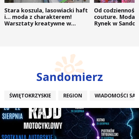
Stara koszula, lasowiacki haft
Od codzienności
i… moda z charakterem!
couture. Moda 
Warsztaty kreatywne w
Rynek w Sandom
ramach NFW
(ZDJĘCIA)
Sandomierz
ŚWIĘTOKRZYSKIE
REGION
WIADOMOŚCI SA