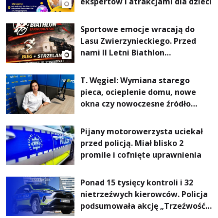
ekspertów i atrakcjami dla dzieci
Sportowe emocje wracają do
Lasu Zwierzynieckiego. Przed
nami II Letni Biathlon
Tarnobrzeski
T. Węgiel: Wymiana starego
pieca, ocieplenie domu, nowe
okna czy nowoczesne źródło
ogrzewania – to mniejsze
rachunki za energię, lepszy
Pijany motorowerzysta uciekał
komfort życia i... czystsze
przed policją. Miał blisko 2
powietrze
promile i cofnięte uprawnienia
Ponad 15 tysięcy kontroli i 32
nietrzeźwych kierowców. Policja
podsumowała akcję „Trzeźwość”
na Podkarpaciu