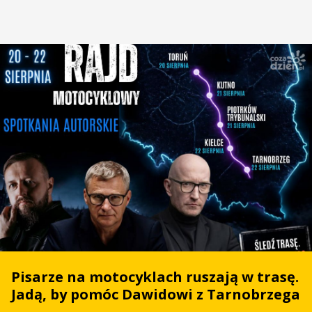
Pisarze na motocyklach ruszają w trasę.
Jadą, by pomóc Dawidowi z Tarnobrzega