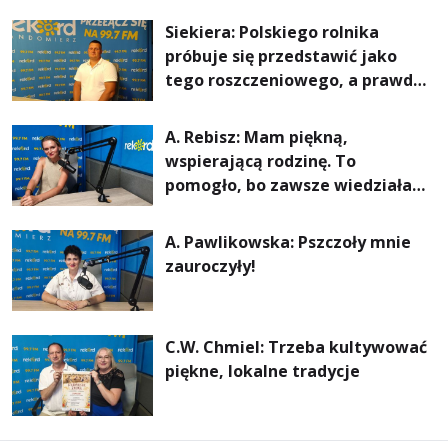
rachunki za energię, lepszy
Siekiera: Polskiego rolnika
komfort życia i... czystsze
próbuje się przedstawić jako
powietrze
tego roszczeniowego, a prawda
jest zupełnie inna
A. Rebisz: Mam piękną,
wspierającą rodzinę. To
pomogło, bo zawsze wiedziałam,
że mogę. Rodzina jest
najważniejsza
A. Pawlikowska: Pszczoły mnie
zauroczyły!
C.W. Chmiel: Trzeba kultywować
piękne, lokalne tradycje