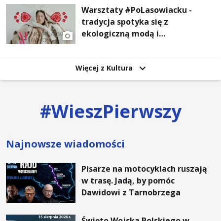
Warsztaty #PoLasowiacku -
tradycja spotyka się z
ekologiczną modą i
nowoczesnym designem!
Więcej z Kultura
#
WieszPierwszy
Najnowsze wiadomości
Pisarze na motocyklach ruszają
w trasę. Jadą, by pomóc
Dawidowi z Tarnobrzega
Święto Wojska Polskiego w