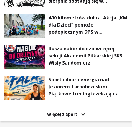
sierpnia spotkają się w
Sandomierzu na I Maratonie
Pieszym „Tam Gdzie Pieprz
400 kilometrów dobra. Akcja „KM
Rośnie”
dla Dzieci” pomoże
podopiecznym DPS w
Mokrzyszowie
Rusza nabór do dziewczęcej
sekcji Akademii Piłkarskiej SKS
Wisły Sandomierz
Sport i dobra energia nad
Jeziorem Tarnobrzeskim.
Piątkowe treningi czekają na
uczestników
Więcej z Sport