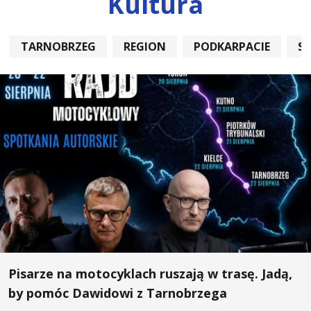
Kultura
TARNOBRZEG
REGION
PODKARPACIE
S
Pisarze na motocyklach ruszają w trasę. Jadą,
by pomóc Dawidowi z Tarnobrzega