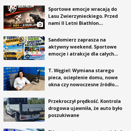
Sportowe emocje wracają do
Lasu Zwierzynieckiego. Przed
nami II Letni Biathlon
Tarnobrzeski
Sandomierz zaprasza na
aktywny weekend. Sportowe
emocje i atrakcje dla całych
rodzin
T. Węgiel: Wymiana starego
pieca, ocieplenie domu, nowe
okna czy nowoczesne źródło
ogrzewania – to mniejsze
rachunki za energię, lepszy
Przekroczył prędkość. Kontrola
komfort życia i... czystsze
drogowa ujawniła, że auto było
powietrze
poszukiwane