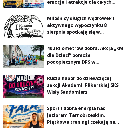
emocje i atrakcje dla całych
rodzin
Miłośnicy długich wędrówek i
aktywnego wypoczynku 8
sierpnia spotkają się w
Sandomierzu na I Maratonie
Pieszym „Tam Gdzie Pieprz
400 kilometrów dobra. Akcja „KM
Rośnie”
dla Dzieci” pomoże
podopiecznym DPS w
Mokrzyszowie
Rusza nabór do dziewczęcej
sekcji Akademii Piłkarskiej SKS
Wisły Sandomierz
Sport i dobra energia nad
Jeziorem Tarnobrzeskim.
Piątkowe treningi czekają na