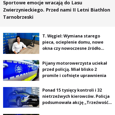
Sportowe emocje wracają do Lasu
Zwierzynieckiego. Przed nami II Letni Biathlon
Tarnobrzeski
T. Węgiel: Wymiana starego
pieca, ocieplenie domu, nowe
okna czy nowoczesne źródło
ogrzewania – to mniejsze
rachunki za energię, lepszy
Pijany motorowerzysta uciekał
komfort życia i... czystsze
przed policją. Miał blisko 2
powietrze
promile i cofnięte uprawnienia
Ponad 15 tysięcy kontroli i 32
nietrzeźwych kierowców. Policja
podsumowała akcję „Trzeźwość”
na Podkarpaciu