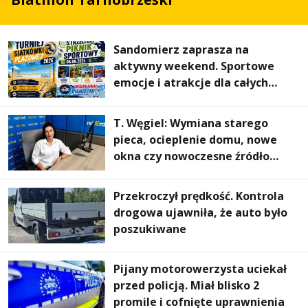
Sandomierz zaprasza na
aktywny weekend. Sportowe
emocje i atrakcje dla całych
rodzin
T. Węgiel: Wymiana starego
pieca, ocieplenie domu, nowe
okna czy nowoczesne źródło
ogrzewania – to mniejsze
rachunki za energię, lepszy
Przekroczył prędkość. Kontrola
komfort życia i... czystsze
drogowa ujawniła, że auto było
powietrze
poszukiwane
Pijany motorowerzysta uciekał
przed policją. Miał blisko 2
promile i cofnięte uprawnienia