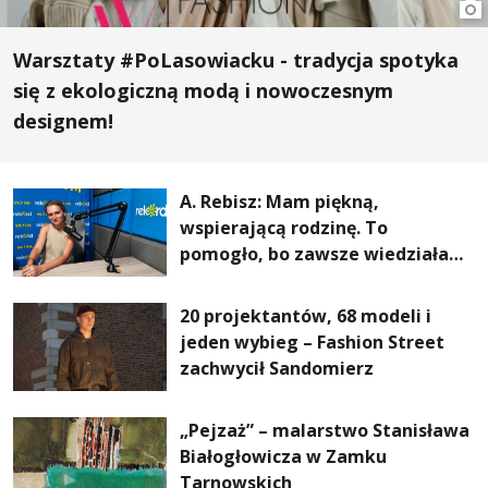
Warsztaty #PoLasowiacku - tradycja spotyka
się z ekologiczną modą i nowoczesnym
designem!
A. Rebisz: Mam piękną,
wspierającą rodzinę. To
pomogło, bo zawsze wiedziałam,
że mogę. Rodzina jest
najważniejsza
20 projektantów, 68 modeli i
jeden wybieg – Fashion Street
zachwycił Sandomierz
„Pejzaż” – malarstwo Stanisława
Białogłowicza w Zamku
Tarnowskich