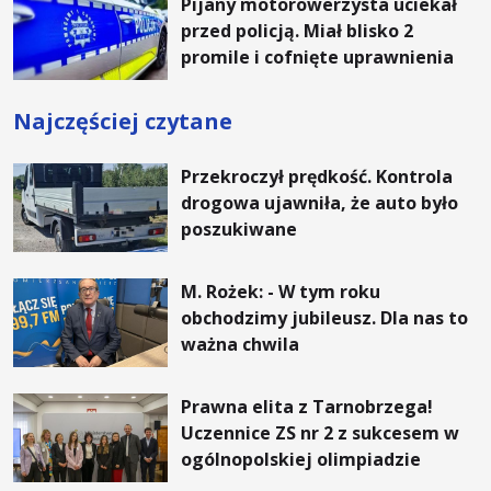
Pijany motorowerzysta uciekał
przed policją. Miał blisko 2
promile i cofnięte uprawnienia
Najczęściej czytane
Przekroczył prędkość. Kontrola
drogowa ujawniła, że auto było
poszukiwane
M. Rożek: - W tym roku
obchodzimy jubileusz. Dla nas to
ważna chwila
Prawna elita z Tarnobrzega!
Uczennice ZS nr 2 z sukcesem w
ogólnopolskiej olimpiadzie