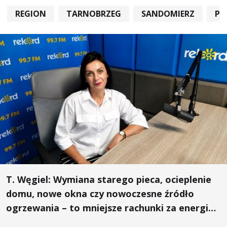
REGION
TARNOBRZEG
SANDOMIERZ
PO
T. Węgiel: Wymiana starego pieca, ocieplenie
domu, nowe okna czy nowoczesne źródło
ogrzewania – to mniejsze rachunki za energię,
lepszy komfort życia i... czystsze powietrze