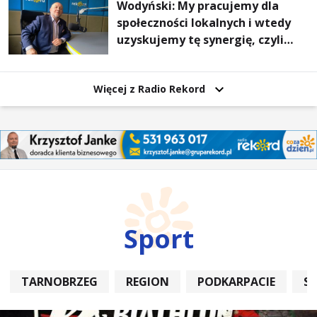
Wodyński: My pracujemy dla
społeczności lokalnych i wtedy
uzyskujemy tę synergię, czyli
wzajemnie się wspieramy
Więcej z Radio Rekord
Sport
TARNOBRZEG
REGION
PODKARPACIE
S