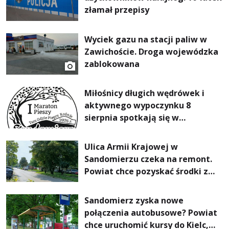
złamał przepisy
Wyciek gazu na stacji paliw w
Zawichoście. Droga wojewódzka
zablokowana
Miłośnicy długich wędrówek i
aktywnego wypoczynku 8
sierpnia spotkają się w
Sandomierzu na I Maratonie
Pieszym „Tam Gdzie Pieprz
Ulica Armii Krajowej w
Rośnie”
Sandomierzu czeka na remont.
Powiat chce pozyskać środki z
Rządowego Funduszu Rozwoju
Dróg
Sandomierz zyska nowe
połączenia autobusowe? Powiat
chce uruchomić kursy do Kielc,