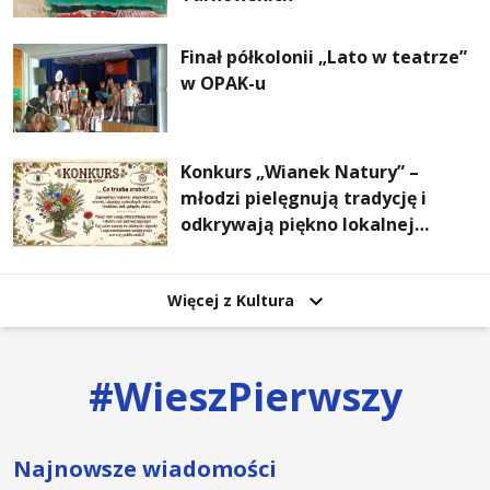
Finał półkolonii „Lato w teatrze”
w OPAK-u
Konkurs „Wianek Natury” –
młodzi pielęgnują tradycję i
odkrywają piękno lokalnej
przyrody
Więcej z Kultura
#
WieszPierwszy
Najnowsze wiadomości