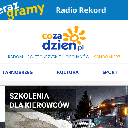
Radio Rekord
RADOM
ŚWIĘTOKRZYSKIE
CIECHANÓW
SANDOMIERZ
TARNOBRZEG
KULTURA
SPORT