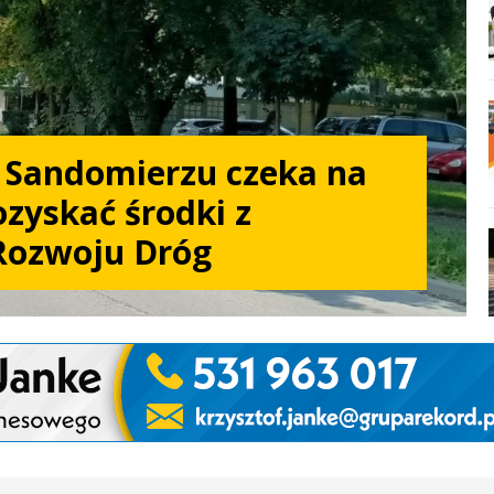
w Sandomierzu czeka na
zyskać środki z
Rozwoju Dróg