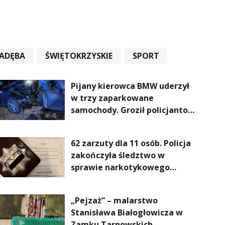
ADĘBA
ŚWIĘTOKRZYSKIE
SPORT
Pijany kierowca BMW uderzył
w trzy zaparkowane
samochody. Groził policjantom
podczas interwencji
62 zarzuty dla 11 osób. Policja
zakończyła śledztwo w
sprawie narkotykowego
procederu na Podkarpaciu
„Pejzaż” – malarstwo
Stanisława Białogłowicza w
Zamku Tarnowskich