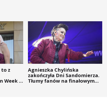
 to z
Agnieszka Chylińska
zakończyła Dni Sandomierza.
n Week -
Tłumy fanów na finałowym
nigdy nie
koncercie (ZDJĘCIA)