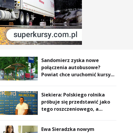
Sandomierz zyska nowe
połączenia autobusowe?
Powiat chce uruchomić kursy
do Kielc, Stalowej Woli i
Annopola
Siekiera: Polskiego rolnika
próbuje się przedstawić jako
tego roszczeniowego, a
prawda jest zupełnie inna
Ewa Sieradzka nowym