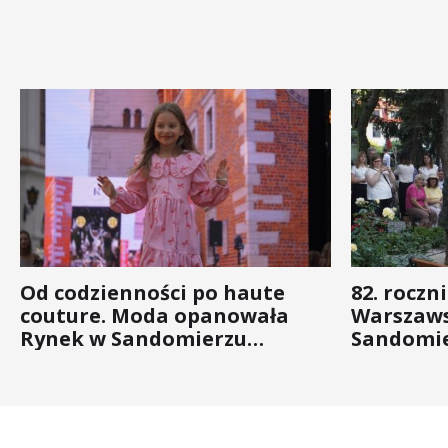
Od codzienności po haute
82. roczn
couture. Moda opanowała
Warszaws
Rynek w Sandomierzu
Sandomie
(ZDJĘCIA)