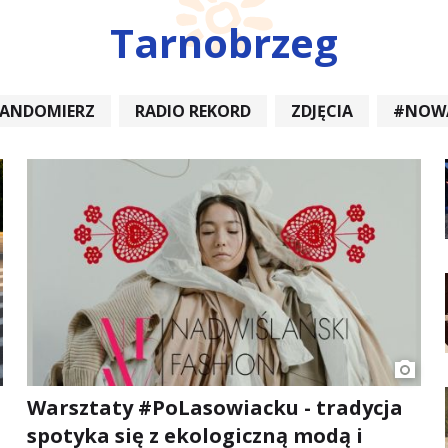
Tarnobrzeg
SANDOMIERZ
RADIO REKORD
ZDJĘCIA
#NOW
DIOREKORD #OPATÓW #RADIORE
#NOWA DĘBA
Warsztaty #PoLasowiacku - tradycja
spotyka się z ekologiczną modą i