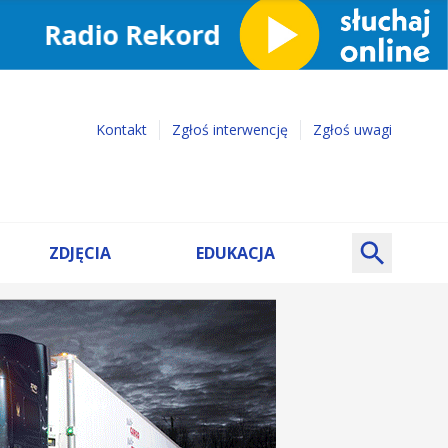
Kontakt
Zgłoś interwencję
Zgłoś uwagi
ZDJĘCIA
EDUKACJA