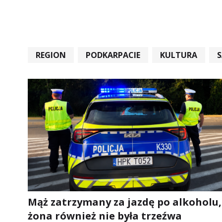
REGION
PODKARPACIE
KULTURA
#STARACHOWICE #REKORD #SANDOMIERZ #RA
Mąż zatrzymany za jazdę po alkoholu,
żona również nie była trzeźwa