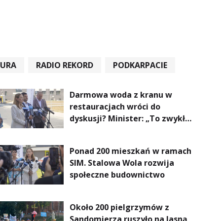
TURA
RADIO REKORD
PODKARPACIE
Darmowa woda z kranu w
restauracjach wróci do
dyskusji? Minister: „To zwykła
normalność”
Ponad 200 mieszkań w ramach
SIM. Stalowa Wola rozwija
społeczne budownictwo
Około 200 pielgrzymów z
Sandomierza ruszyło na Jasną