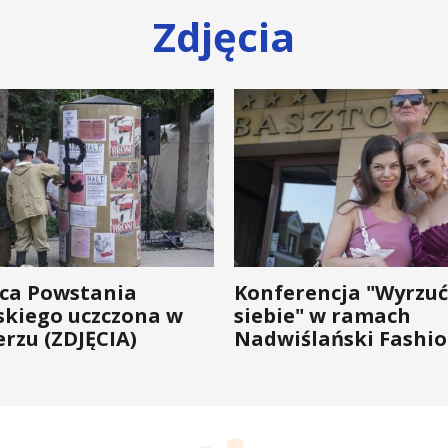
Zdjęcia
ica Powstania
Konferencja "Wyrzuć
kiego uczczona w
siebie" w ramach
rzu (ZDJĘCIA)
Nadwiślański Fashio
bo moda na zdrowie 
wychodzi z... mody!