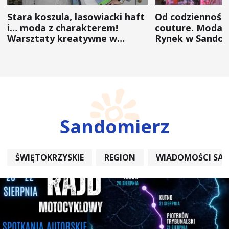
Stara koszula, lasowiacki haft
Od codzienności
i… moda z charakterem!
couture. Moda 
Warsztaty kreatywne w
Rynek w Sandom
ramach NFW
(ZDJĘCIA)
Sandomierz
ŚWIĘTOKRZYSKIE
REGION
WIADOMOŚCI SA