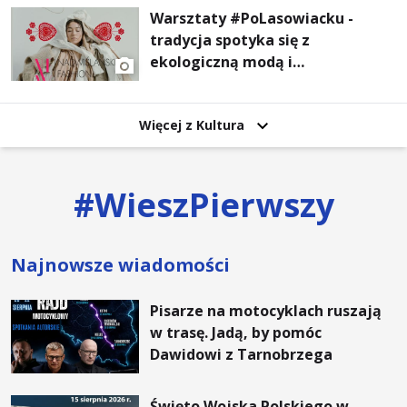
Warsztaty #PoLasowiacku -
tradycja spotyka się z
ekologiczną modą i
nowoczesnym designem!
Więcej z Kultura
#
WieszPierwszy
Najnowsze wiadomości
Pisarze na motocyklach ruszają
w trasę. Jadą, by pomóc
Dawidowi z Tarnobrzega
Święto Wojska Polskiego w