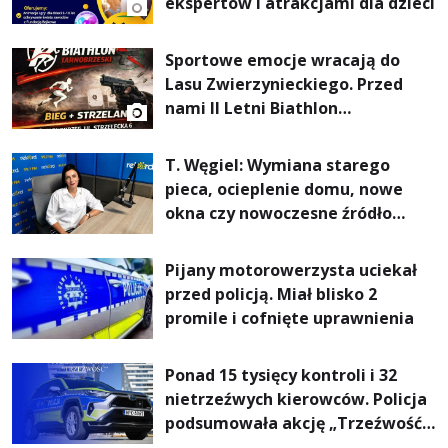
ekspertów i atrakcjami dla dzieci
Sportowe emocje wracają do
Lasu Zwierzynieckiego. Przed
nami II Letni Biathlon
Tarnobrzeski
T. Węgiel: Wymiana starego
pieca, ocieplenie domu, nowe
okna czy nowoczesne źródło
ogrzewania – to mniejsze
rachunki za energię, lepszy
Pijany motorowerzysta uciekał
komfort życia i... czystsze
przed policją. Miał blisko 2
powietrze
promile i cofnięte uprawnienia
Ponad 15 tysięcy kontroli i 32
nietrzeźwych kierowców. Policja
podsumowała akcję „Trzeźwość”
na Podkarpaciu