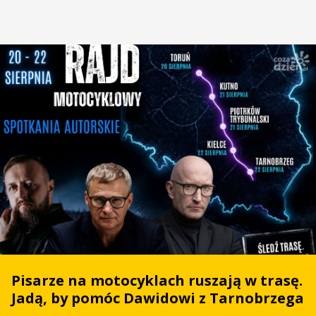
Pisarze na motocyklach ruszają w trasę.
Jadą, by pomóc Dawidowi z Tarnobrzega