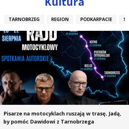
Kultura
TARNOBRZEG
REGION
PODKARPACIE
S
Pisarze na motocyklach ruszają w trasę. Jadą,
by pomóc Dawidowi z Tarnobrzega