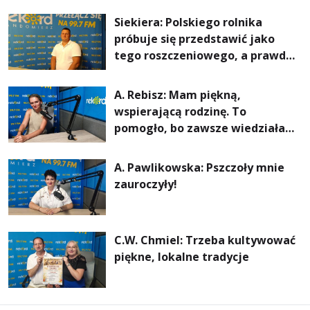
rachunki za energię, lepszy
Siekiera: Polskiego rolnika
komfort życia i... czystsze
próbuje się przedstawić jako
powietrze
tego roszczeniowego, a prawda
jest zupełnie inna
A. Rebisz: Mam piękną,
wspierającą rodzinę. To
pomogło, bo zawsze wiedziałam,
że mogę. Rodzina jest
najważniejsza
A. Pawlikowska: Pszczoły mnie
zauroczyły!
C.W. Chmiel: Trzeba kultywować
piękne, lokalne tradycje