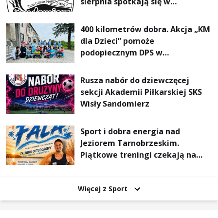
sierpnia spotkają się w
Sandomierzu na I Maratonie
Pieszym „Tam Gdzie Pieprz
400 kilometrów dobra. Akcja „KM
Rośnie”
dla Dzieci” pomoże
podopiecznym DPS w
Mokrzyszowie
Rusza nabór do dziewczęcej
sekcji Akademii Piłkarskiej SKS
Wisły Sandomierz
Sport i dobra energia nad
Jeziorem Tarnobrzeskim.
Piątkowe treningi czekają na
uczestników
Więcej z Sport