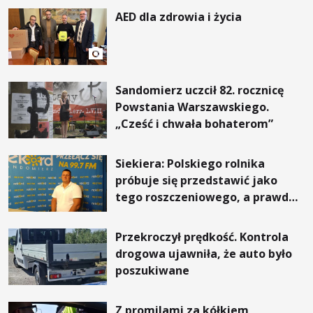
AED dla zdrowia i życia
Sandomierz uczcił 82. rocznicę
Powstania Warszawskiego.
„Cześć i chwała bohaterom”
Siekiera: Polskiego rolnika
próbuje się przedstawić jako
tego roszczeniowego, a prawda
jest zupełnie inna
Przekroczył prędkość. Kontrola
drogowa ujawniła, że auto było
poszukiwane
Z promilami za kółkiem