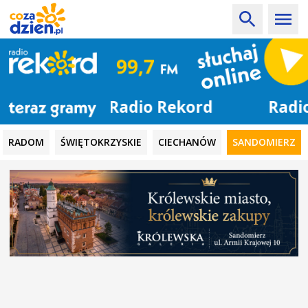
Radio Rekord
RADOM
ŚWIĘTOKRZYSKIE
CIECHANÓW
SANDOMIERZ