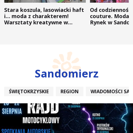
Stara koszula, lasowiacki haft
Od codzienności
i… moda z charakterem!
couture. Moda 
Warsztaty kreatywne w
Rynek w Sandom
ramach NFW
(ZDJĘCIA)
Sandomierz
ŚWIĘTOKRZYSKIE
REGION
WIADOMOŚCI SA