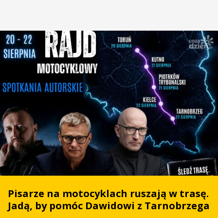
Pisarze na motocyklach ruszają w trasę.
Jadą, by pomóc Dawidowi z Tarnobrzega