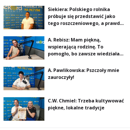
rachunki za energię, lepszy
Siekiera: Polskiego rolnika
komfort życia i... czystsze
próbuje się przedstawić jako
powietrze
tego roszczeniowego, a prawda
jest zupełnie inna
A. Rebisz: Mam piękną,
wspierającą rodzinę. To
pomogło, bo zawsze wiedziałam,
że mogę. Rodzina jest
najważniejsza
A. Pawlikowska: Pszczoły mnie
zauroczyły!
C.W. Chmiel: Trzeba kultywować
piękne, lokalne tradycje