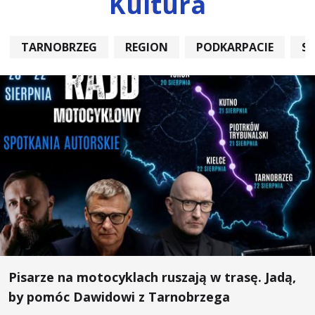
Kultura
TARNOBRZEG
REGION
PODKARPACIE
S
Pisarze na motocyklach ruszają w trasę. Jadą,
by pomóc Dawidowi z Tarnobrzega