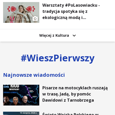
Warsztaty #PoLasowiacku -
tradycja spotyka się z
ekologiczną modą i
nowoczesnym designem!
Więcej z Kultura
#
WieszPierwszy
Najnowsze wiadomości
Pisarze na motocyklach ruszają
w trasę. Jadą, by pomóc
Dawidowi z Tarnobrzega
Święto Wojska Polskiego w