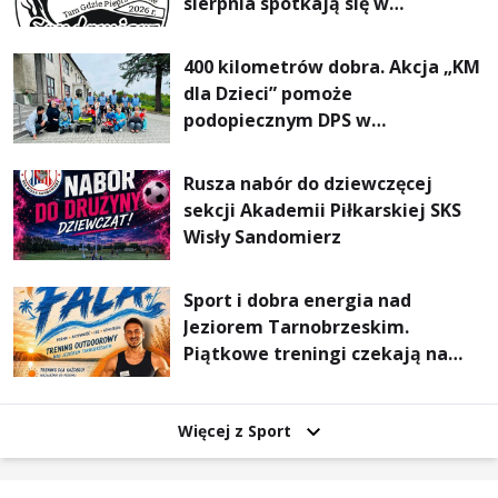
sierpnia spotkają się w
Sandomierzu na I Maratonie
Pieszym „Tam Gdzie Pieprz
400 kilometrów dobra. Akcja „KM
Rośnie”
dla Dzieci” pomoże
podopiecznym DPS w
Mokrzyszowie
Rusza nabór do dziewczęcej
sekcji Akademii Piłkarskiej SKS
Wisły Sandomierz
Sport i dobra energia nad
Jeziorem Tarnobrzeskim.
Piątkowe treningi czekają na
uczestników
Więcej z Sport