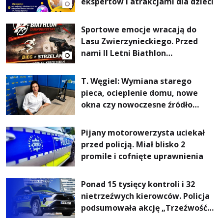
ekspertów i atrakcjami dla dzieci
Sportowe emocje wracają do
Lasu Zwierzynieckiego. Przed
nami II Letni Biathlon
Tarnobrzeski
T. Węgiel: Wymiana starego
pieca, ocieplenie domu, nowe
okna czy nowoczesne źródło
ogrzewania – to mniejsze
rachunki za energię, lepszy
Pijany motorowerzysta uciekał
komfort życia i... czystsze
przed policją. Miał blisko 2
powietrze
promile i cofnięte uprawnienia
Ponad 15 tysięcy kontroli i 32
nietrzeźwych kierowców. Policja
podsumowała akcję „Trzeźwość”
na Podkarpaciu