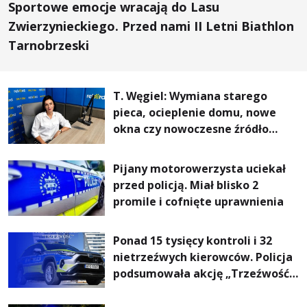
Sportowe emocje wracają do Lasu
Zwierzynieckiego. Przed nami II Letni Biathlon
Tarnobrzeski
T. Węgiel: Wymiana starego
pieca, ocieplenie domu, nowe
okna czy nowoczesne źródło
ogrzewania – to mniejsze
rachunki za energię, lepszy
Pijany motorowerzysta uciekał
komfort życia i... czystsze
przed policją. Miał blisko 2
powietrze
promile i cofnięte uprawnienia
Ponad 15 tysięcy kontroli i 32
nietrzeźwych kierowców. Policja
podsumowała akcję „Trzeźwość”
na Podkarpaciu