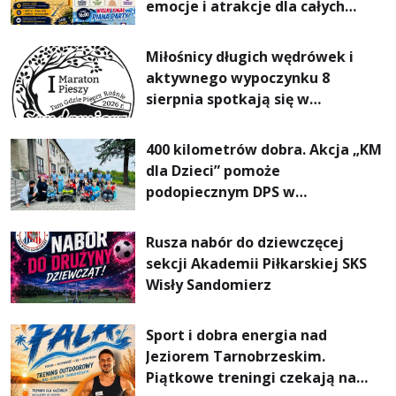
emocje i atrakcje dla całych
rodzin
Miłośnicy długich wędrówek i
aktywnego wypoczynku 8
sierpnia spotkają się w
Sandomierzu na I Maratonie
Pieszym „Tam Gdzie Pieprz
400 kilometrów dobra. Akcja „KM
Rośnie”
dla Dzieci” pomoże
podopiecznym DPS w
Mokrzyszowie
Rusza nabór do dziewczęcej
sekcji Akademii Piłkarskiej SKS
Wisły Sandomierz
Sport i dobra energia nad
Jeziorem Tarnobrzeskim.
Piątkowe treningi czekają na