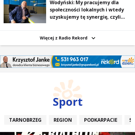
Wodyński: My pracujemy dla
społeczności lokalnych i wtedy
uzyskujemy tę synergię, czyli
wzajemnie się wspieramy
Więcej z Radio Rekord
Sport
TARNOBRZEG
REGION
PODKARPACIE
S