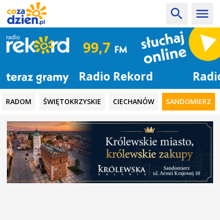
Radio Rekord
RADOM
ŚWIĘTOKRZYSKIE
CIECHANÓW
SANDOMIERZ