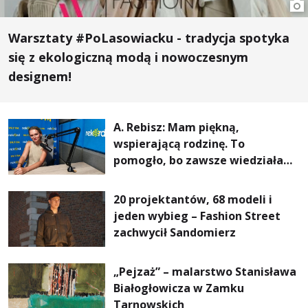
Warsztaty #PoLasowiacku - tradycja spotyka
się z ekologiczną modą i nowoczesnym
designem!
A. Rebisz: Mam piękną,
wspierającą rodzinę. To
pomogło, bo zawsze wiedziałam,
że mogę. Rodzina jest
najważniejsza
20 projektantów, 68 modeli i
jeden wybieg – Fashion Street
zachwycił Sandomierz
„Pejzaż” – malarstwo Stanisława
Białogłowicza w Zamku
Tarnowskich