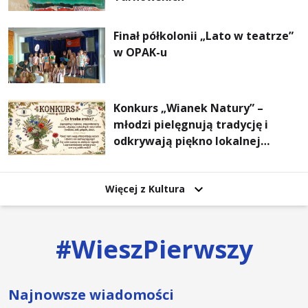
Finał półkolonii „Lato w teatrze”
w OPAK-u
Konkurs „Wianek Natury” –
młodzi pielęgnują tradycję i
odkrywają piękno lokalnej
przyrody
Więcej z Kultura
#
WieszPierwszy
Najnowsze wiadomości