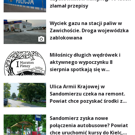
złamał przepisy
Wyciek gazu na stacji paliw w
Zawichoście. Droga wojewódzka
zablokowana
Miłośnicy długich wędrówek i
aktywnego wypoczynku 8
sierpnia spotkają się w
Sandomierzu na I Maratonie
Pieszym „Tam Gdzie Pieprz
Ulica Armii Krajowej w
Rośnie”
Sandomierzu czeka na remont.
Powiat chce pozyskać środki z
Rządowego Funduszu Rozwoju
Dróg
Sandomierz zyska nowe
połączenia autobusowe? Powiat
chce uruchomić kursy do Kielc,