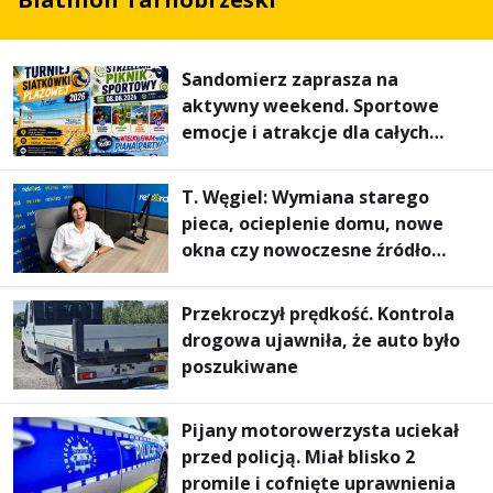
Sandomierz zaprasza na
aktywny weekend. Sportowe
emocje i atrakcje dla całych
rodzin
T. Węgiel: Wymiana starego
pieca, ocieplenie domu, nowe
okna czy nowoczesne źródło
ogrzewania – to mniejsze
rachunki za energię, lepszy
Przekroczył prędkość. Kontrola
komfort życia i... czystsze
drogowa ujawniła, że auto było
powietrze
poszukiwane
Pijany motorowerzysta uciekał
przed policją. Miał blisko 2
promile i cofnięte uprawnienia