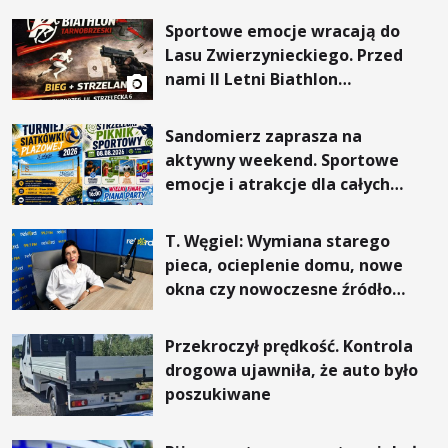
Sportowe emocje wracają do
Lasu Zwierzynieckiego. Przed
nami II Letni Biathlon
Tarnobrzeski
Sandomierz zaprasza na
aktywny weekend. Sportowe
emocje i atrakcje dla całych
rodzin
T. Węgiel: Wymiana starego
pieca, ocieplenie domu, nowe
okna czy nowoczesne źródło
ogrzewania – to mniejsze
rachunki za energię, lepszy
Przekroczył prędkość. Kontrola
komfort życia i... czystsze
drogowa ujawniła, że auto było
powietrze
poszukiwane