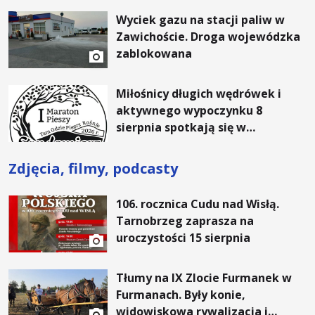
rachunki za energię, lepszy
Wyciek gazu na stacji paliw w
komfort życia i... czystsze
Zawichoście. Droga wojewódzka
powietrze
zablokowana
Miłośnicy długich wędrówek i
aktywnego wypoczynku 8
sierpnia spotkają się w
Sandomierzu na I Maratonie
Pieszym „Tam Gdzie Pieprz
Zdjęcia, filmy, podcasty
Rośnie”
106. rocznica Cudu nad Wisłą.
Tarnobrzeg zaprasza na
uroczystości 15 sierpnia
Tłumy na IX Zlocie Furmanek w
Furmanach. Były konie,
widowiskowa rywalizacja i