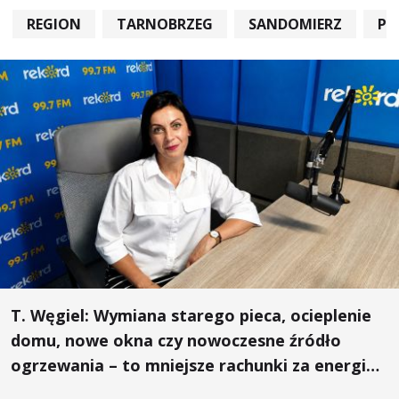
REGION
TARNOBRZEG
SANDOMIERZ
PO
T. Węgiel: Wymiana starego pieca, ocieplenie
domu, nowe okna czy nowoczesne źródło
ogrzewania – to mniejsze rachunki za energię,
lepszy komfort życia i... czystsze powietrze