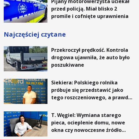
Pijany motorowerzysta uciekał
przed policją. Miał blisko 2
promile i cofnięte uprawnienia
Najczęściej czytane
Przekroczył prędkość. Kontrola
drogowa ujawniła, że auto było
poszukiwane
Siekiera: Polskiego rolnika
próbuje się przedstawić jako
tego roszczeniowego, a prawda
jest zupełnie inna
T. Węgiel: Wymiana starego
pieca, ocieplenie domu, nowe
okna czy nowoczesne źródło
ogrzewania – to mniejsze