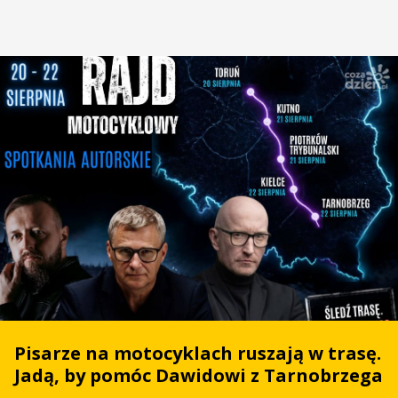
Pisarze na motocyklach ruszają w trasę.
Jadą, by pomóc Dawidowi z Tarnobrzega