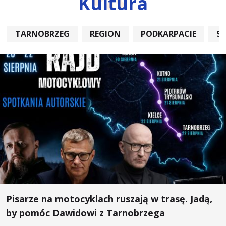
Kultura
TARNOBRZEG
REGION
PODKARPACIE
S
Pisarze na motocyklach ruszają w trasę. Jadą,
by pomóc Dawidowi z Tarnobrzega