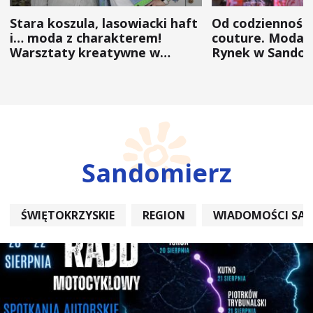
Stara koszula, lasowiacki haft
Od codzienności
i… moda z charakterem!
couture. Moda 
Warsztaty kreatywne w
Rynek w Sandom
ramach NFW
(ZDJĘCIA)
Sandomierz
ŚWIĘTOKRZYSKIE
REGION
WIADOMOŚCI SA