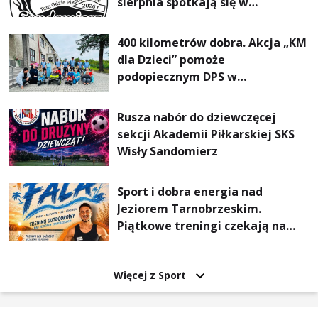
sierpnia spotkają się w
Sandomierzu na I Maratonie
Pieszym „Tam Gdzie Pieprz
400 kilometrów dobra. Akcja „KM
Rośnie”
dla Dzieci” pomoże
podopiecznym DPS w
Mokrzyszowie
Rusza nabór do dziewczęcej
sekcji Akademii Piłkarskiej SKS
Wisły Sandomierz
Sport i dobra energia nad
Jeziorem Tarnobrzeskim.
Piątkowe treningi czekają na
uczestników
Więcej z Sport