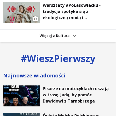
Warsztaty #PoLasowiacku -
tradycja spotyka się z
ekologiczną modą i
nowoczesnym designem!
Więcej z Kultura
#
WieszPierwszy
Najnowsze wiadomości
Pisarze na motocyklach ruszają
w trasę. Jadą, by pomóc
Dawidowi z Tarnobrzega
Święto Wojska Polskiego w