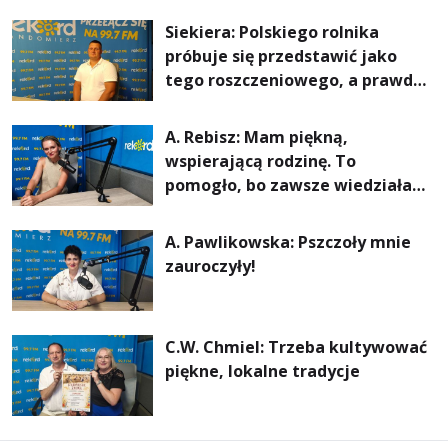
rachunki za energię, lepszy
Siekiera: Polskiego rolnika
komfort życia i... czystsze
próbuje się przedstawić jako
powietrze
tego roszczeniowego, a prawda
jest zupełnie inna
A. Rebisz: Mam piękną,
wspierającą rodzinę. To
pomogło, bo zawsze wiedziałam,
że mogę. Rodzina jest
najważniejsza
A. Pawlikowska: Pszczoły mnie
zauroczyły!
C.W. Chmiel: Trzeba kultywować
piękne, lokalne tradycje