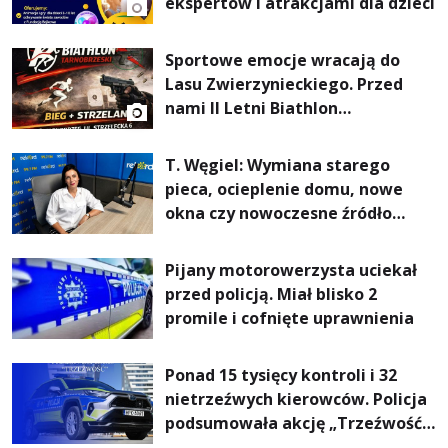
ekspertów i atrakcjami dla dzieci
Sportowe emocje wracają do
Lasu Zwierzynieckiego. Przed
nami II Letni Biathlon
Tarnobrzeski
T. Węgiel: Wymiana starego
pieca, ocieplenie domu, nowe
okna czy nowoczesne źródło
ogrzewania – to mniejsze
rachunki za energię, lepszy
Pijany motorowerzysta uciekał
komfort życia i... czystsze
przed policją. Miał blisko 2
powietrze
promile i cofnięte uprawnienia
Ponad 15 tysięcy kontroli i 32
nietrzeźwych kierowców. Policja
podsumowała akcję „Trzeźwość”
na Podkarpaciu