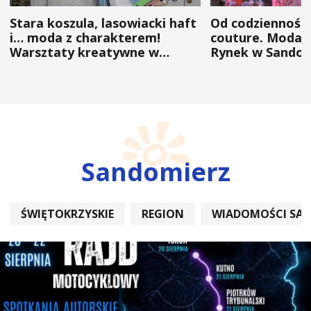
Stara koszula, lasowiacki haft
Od codzienności
i… moda z charakterem!
couture. Moda 
Warsztaty kreatywne w
Rynek w Sandom
ramach NFW
(ZDJĘCIA)
Sandomierz
ŚWIĘTOKRZYSKIE
REGION
WIADOMOŚCI SA