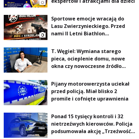
ekspertów i atrakcjami dla dzieci
Sportowe emocje wracają do
Lasu Zwierzynieckiego. Przed
nami II Letni Biathlon
Tarnobrzeski
T. Węgiel: Wymiana starego
pieca, ocieplenie domu, nowe
okna czy nowoczesne źródło
ogrzewania – to mniejsze
rachunki za energię, lepszy
Pijany motorowerzysta uciekał
komfort życia i... czystsze
przed policją. Miał blisko 2
powietrze
promile i cofnięte uprawnienia
Ponad 15 tysięcy kontroli i 32
nietrzeźwych kierowców. Policja
podsumowała akcję „Trzeźwość”
na Podkarpaciu