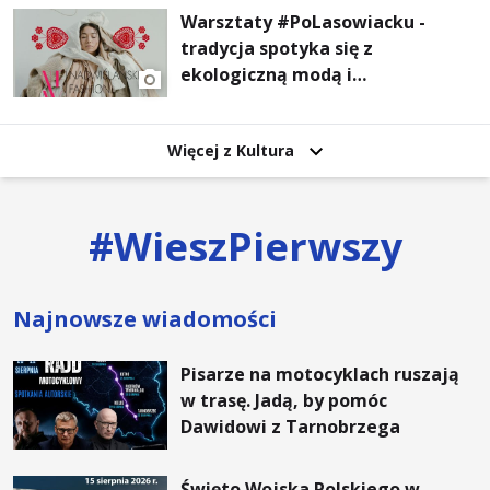
Warsztaty #PoLasowiacku -
tradycja spotyka się z
ekologiczną modą i
nowoczesnym designem!
Więcej z Kultura
#
WieszPierwszy
Najnowsze wiadomości
Pisarze na motocyklach ruszają
w trasę. Jadą, by pomóc
Dawidowi z Tarnobrzega
Święto Wojska Polskiego w