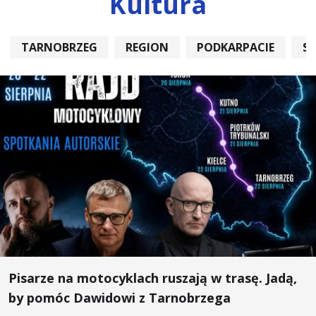
Kultura
TARNOBRZEG
REGION
PODKARPACIE
S
Pisarze na motocyklach ruszają w trasę. Jadą,
by pomóc Dawidowi z Tarnobrzega