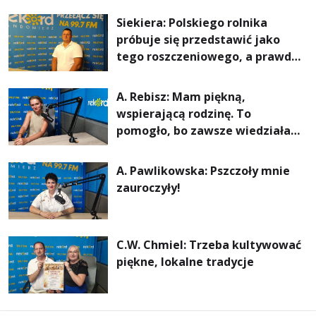
rachunki za energię, lepszy
Siekiera: Polskiego rolnika
komfort życia i... czystsze
próbuje się przedstawić jako
powietrze
tego roszczeniowego, a prawda
jest zupełnie inna
A. Rebisz: Mam piękną,
wspierającą rodzinę. To
pomogło, bo zawsze wiedziałam,
że mogę. Rodzina jest
najważniejsza
A. Pawlikowska: Pszczoły mnie
zauroczyły!
C.W. Chmiel: Trzeba kultywować
piękne, lokalne tradycje