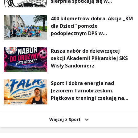
sierpnia spotkają się w
Sandomierzu na I Maratonie
Pieszym „Tam Gdzie Pieprz
400 kilometrów dobra. Akcja „KM
Rośnie”
dla Dzieci” pomoże
podopiecznym DPS w
Mokrzyszowie
Rusza nabór do dziewczęcej
sekcji Akademii Piłkarskiej SKS
Wisły Sandomierz
Sport i dobra energia nad
Jeziorem Tarnobrzeskim.
Piątkowe treningi czekają na
uczestników
Więcej z Sport