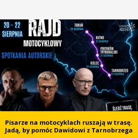
Pisarze na motocyklach ruszają w trasę.
Jadą, by pomóc Dawidowi z Tarnobrzega