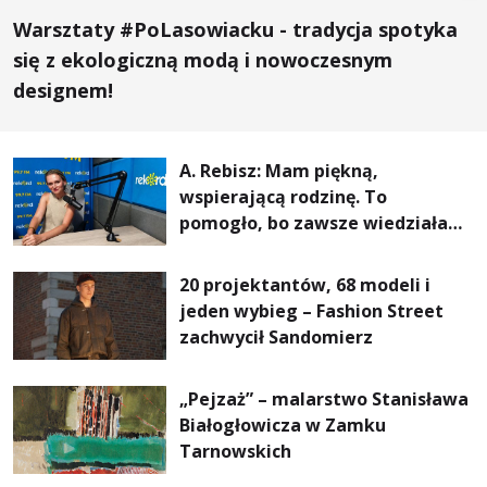
Warsztaty #PoLasowiacku - tradycja spotyka
się z ekologiczną modą i nowoczesnym
designem!
A. Rebisz: Mam piękną,
wspierającą rodzinę. To
pomogło, bo zawsze wiedziałam,
że mogę. Rodzina jest
najważniejsza
20 projektantów, 68 modeli i
jeden wybieg – Fashion Street
zachwycił Sandomierz
„Pejzaż” – malarstwo Stanisława
Białogłowicza w Zamku
Tarnowskich