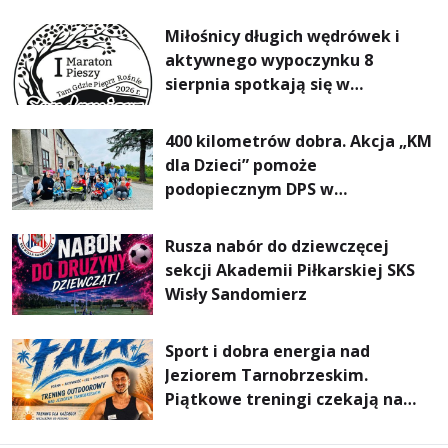
rodzin
Miłośnicy długich wędrówek i
aktywnego wypoczynku 8
sierpnia spotkają się w
Sandomierzu na I Maratonie
Pieszym „Tam Gdzie Pieprz
400 kilometrów dobra. Akcja „KM
Rośnie”
dla Dzieci” pomoże
podopiecznym DPS w
Mokrzyszowie
Rusza nabór do dziewczęcej
sekcji Akademii Piłkarskiej SKS
Wisły Sandomierz
Sport i dobra energia nad
Jeziorem Tarnobrzeskim.
Piątkowe treningi czekają na
uczestników