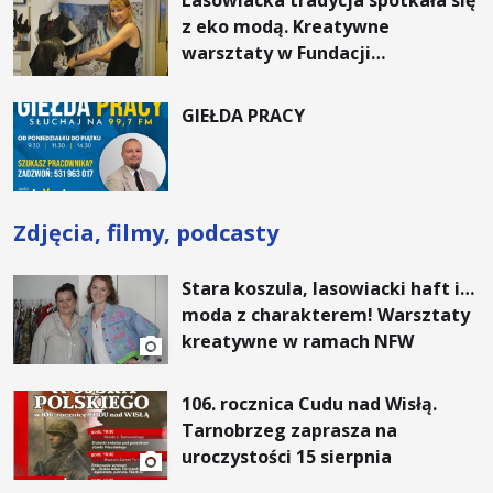
Lasowiacka tradycja spotkała się
z eko modą. Kreatywne
warsztaty w Fundacji
Artystycznej GA MON
GIEŁDA PRACY
Zdjęcia, filmy, podcasty
Stara koszula, lasowiacki haft i…
moda z charakterem! Warsztaty
kreatywne w ramach NFW
106. rocznica Cudu nad Wisłą.
Tarnobrzeg zaprasza na
uroczystości 15 sierpnia