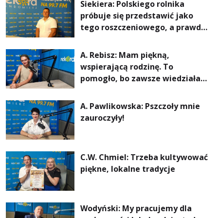
Siekiera: Polskiego rolnika
próbuje się przedstawić jako
tego roszczeniowego, a prawda
jest zupełnie inna
A. Rebisz: Mam piękną,
wspierającą rodzinę. To
pomogło, bo zawsze wiedziałam,
że mogę. Rodzina jest
najważniejsza
A. Pawlikowska: Pszczoły mnie
zauroczyły!
C.W. Chmiel: Trzeba kultywować
piękne, lokalne tradycje
Wodyński: My pracujemy dla