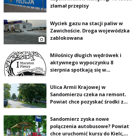
złamał przepisy
Wyciek gazu na stacji paliw w
Zawichoście. Droga wojewódzka
zablokowana
Miłośnicy długich wędrówek i
aktywnego wypoczynku 8
sierpnia spotkają się w
Sandomierzu na I Maratonie
Pieszym „Tam Gdzie Pieprz
Ulica Armii Krajowej w
Rośnie”
Sandomierzu czeka na remont.
Powiat chce pozyskać środki z
Rządowego Funduszu Rozwoju
Dróg
Sandomierz zyska nowe
połączenia autobusowe? Powiat
chce uruchomić kursy do Kielc,