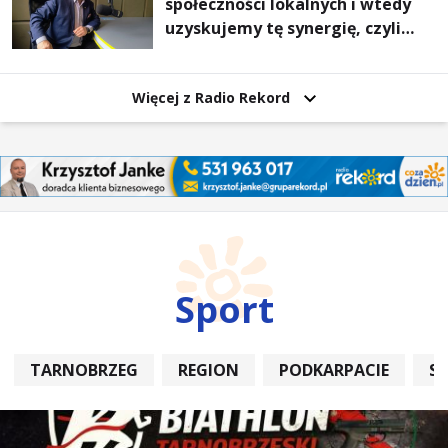
społeczności lokalnych i wtedy
uzyskujemy tę synergię, czyli
wzajemnie się wspieramy
Więcej z Radio Rekord
Sport
TARNOBRZEG
REGION
PODKARPACIE
S