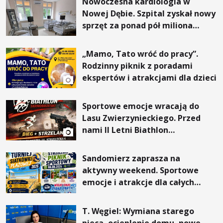
Nowoczesna kardiologia w
Nowej Dębie. Szpital zyskał nowy
sprzęt za ponad pół miliona
złotych
„Mamo, Tato wróć do pracy”.
Rodzinny piknik z poradami
ekspertów i atrakcjami dla dzieci
Sportowe emocje wracają do
Lasu Zwierzynieckiego. Przed
nami II Letni Biathlon
Tarnobrzeski
Sandomierz zaprasza na
aktywny weekend. Sportowe
emocje i atrakcje dla całych
rodzin
T. Węgiel: Wymiana starego
pieca, ocieplenie domu, nowe