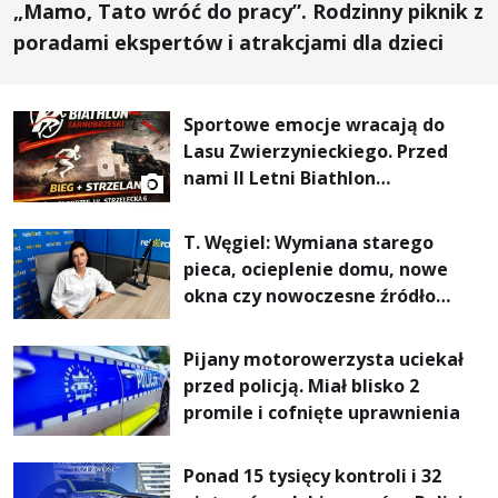
„Mamo, Tato wróć do pracy”. Rodzinny piknik z
poradami ekspertów i atrakcjami dla dzieci
Sportowe emocje wracają do
Lasu Zwierzynieckiego. Przed
nami II Letni Biathlon
Tarnobrzeski
T. Węgiel: Wymiana starego
pieca, ocieplenie domu, nowe
okna czy nowoczesne źródło
ogrzewania – to mniejsze
rachunki za energię, lepszy
Pijany motorowerzysta uciekał
komfort życia i... czystsze
przed policją. Miał blisko 2
powietrze
promile i cofnięte uprawnienia
Ponad 15 tysięcy kontroli i 32