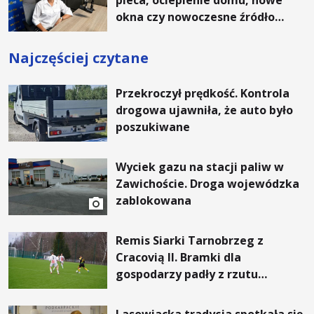
okna czy nowoczesne źródło
ogrzewania – to mniejsze
rachunki za energię, lepszy
Najczęściej czytane
komfort życia i... czystsze
powietrze
Przekroczył prędkość. Kontrola
drogowa ujawniła, że auto było
poszukiwane
Wyciek gazu na stacji paliw w
Zawichoście. Droga wojewódzka
zablokowana
Remis Siarki Tarnobrzeg z
Cracovią II. Bramki dla
gospodarzy padły z rzutu
karnego.