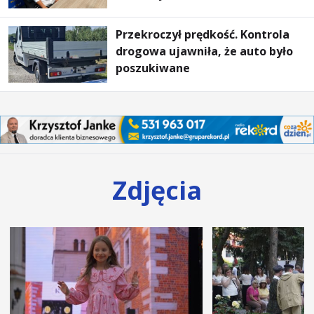
ogrzewania – to mniejsze
rachunki za energię, lepszy
Przekroczył prędkość. Kontrola
komfort życia i... czystsze
drogowa ujawniła, że auto było
powietrze
poszukiwane
Zdjęcia