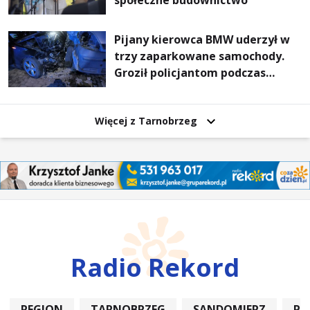
społeczne budownictwo
Pijany kierowca BMW uderzył w
trzy zaparkowane samochody.
Groził policjantom podczas
interwencji
Więcej z Tarnobrzeg
Radio Rekord
REGION
TARNOBRZEG
SANDOMIERZ
PO