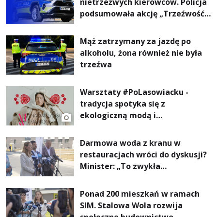
nietrzeźwych kierowców. Policja
podsumowała akcję „Trzeźwość”
na Podkarpaciu
Mąż zatrzymany za jazdę po
alkoholu, żona również nie była
trzeźwa
Warsztaty #PoLasowiacku -
tradycja spotyka się z
ekologiczną modą i
nowoczesnym designem!
Darmowa woda z kranu w
restauracjach wróci do dyskusji?
Minister: „To zwykła
normalność”
Ponad 200 mieszkań w ramach
SIM. Stalowa Wola rozwija