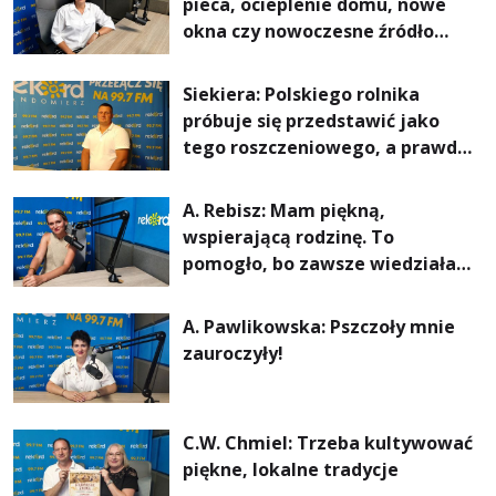
pieca, ocieplenie domu, nowe
okna czy nowoczesne źródło
ogrzewania – to mniejsze
rachunki za energię, lepszy
Siekiera: Polskiego rolnika
komfort życia i... czystsze
próbuje się przedstawić jako
powietrze
tego roszczeniowego, a prawda
jest zupełnie inna
A. Rebisz: Mam piękną,
wspierającą rodzinę. To
pomogło, bo zawsze wiedziałam,
że mogę. Rodzina jest
najważniejsza
A. Pawlikowska: Pszczoły mnie
zauroczyły!
C.W. Chmiel: Trzeba kultywować
piękne, lokalne tradycje