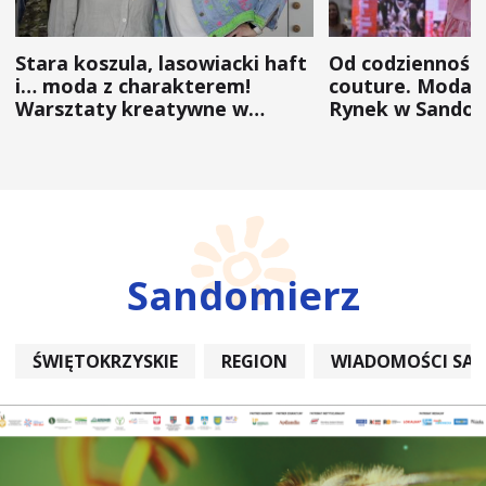
Stara koszula, lasowiacki haft
Od codzienności
i… moda z charakterem!
couture. Moda 
Warsztaty kreatywne w
Rynek w Sandom
ramach NFW
(ZDJĘCIA)
Sandomierz
ŚWIĘTOKRZYSKIE
REGION
WIADOMOŚCI SA