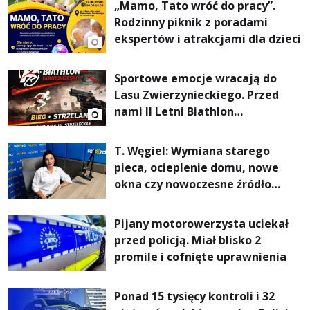
„Mamo, Tato wróć do pracy”.
Rodzinny piknik z poradami
ekspertów i atrakcjami dla dzieci
Sportowe emocje wracają do
Lasu Zwierzynieckiego. Przed
nami II Letni Biathlon
Tarnobrzeski
T. Węgiel: Wymiana starego
pieca, ocieplenie domu, nowe
okna czy nowoczesne źródło
ogrzewania – to mniejsze
rachunki za energię, lepszy
Pijany motorowerzysta uciekał
komfort życia i... czystsze
przed policją. Miał blisko 2
powietrze
promile i cofnięte uprawnienia
Ponad 15 tysięcy kontroli i 32