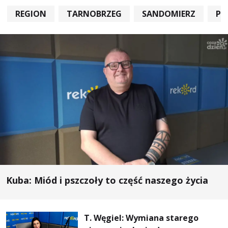
REGION
TARNOBRZEG
SANDOMIERZ
PO
Kuba: Miód i pszczoły to część naszego życia
T. Węgiel: Wymiana starego