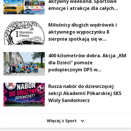
aktywny weekend. Sportowe
emocje i atrakcje dla całych
rodzin
Miłośnicy długich wędrówek i
aktywnego wypoczynku 8
sierpnia spotkają się w
Sandomierzu na I Maratonie
Pieszym „Tam Gdzie Pieprz
400 kilometrów dobra. Akcja „KM
Rośnie”
dla Dzieci” pomoże
podopiecznym DPS w
Mokrzyszowie
Rusza nabór do dziewczęcej
sekcji Akademii Piłkarskiej SKS
Wisły Sandomierz
Więcej z Sport