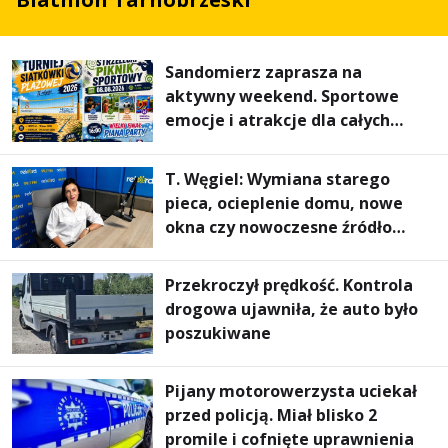
Sandomierz zaprasza na
aktywny weekend. Sportowe
emocje i atrakcje dla całych
rodzin
T. Węgiel: Wymiana starego
pieca, ocieplenie domu, nowe
okna czy nowoczesne źródło
ogrzewania – to mniejsze
rachunki za energię, lepszy
Przekroczył prędkość. Kontrola
komfort życia i... czystsze
drogowa ujawniła, że auto było
powietrze
poszukiwane
Pijany motorowerzysta uciekał
przed policją. Miał blisko 2
promile i cofnięte uprawnienia