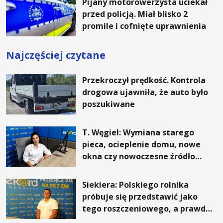
Pijany motorowerzysta uciekał
przed policją. Miał blisko 2
promile i cofnięte uprawnienia
Najczęściej czytane
Przekroczył prędkość. Kontrola
drogowa ujawniła, że auto było
poszukiwane
T. Węgiel: Wymiana starego
pieca, ocieplenie domu, nowe
okna czy nowoczesne źródło
ogrzewania – to mniejsze
rachunki za energię, lepszy
Siekiera: Polskiego rolnika
komfort życia i... czystsze
próbuje się przedstawić jako
powietrze
tego roszczeniowego, a prawda
jest zupełnie inna