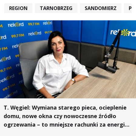
REGION
TARNOBRZEG
SANDOMIERZ
PO
T. Węgiel: Wymiana starego pieca, ocieplenie
domu, nowe okna czy nowoczesne źródło
ogrzewania – to mniejsze rachunki za energię,
lepszy komfort życia i... czystsze powietrze