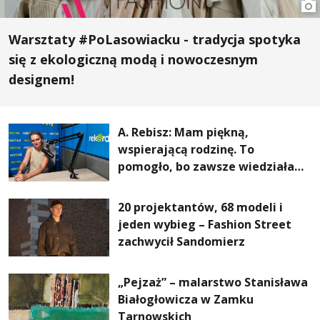
Warsztaty #PoLasowiacku - tradycja spotyka
się z ekologiczną modą i nowoczesnym
designem!
A. Rebisz: Mam piękną,
wspierającą rodzinę. To
pomogło, bo zawsze wiedziałam,
że mogę. Rodzina jest
najważniejsza
20 projektantów, 68 modeli i
jeden wybieg – Fashion Street
zachwycił Sandomierz
„Pejzaż” – malarstwo Stanisława
Białogłowicza w Zamku
Tarnowskich