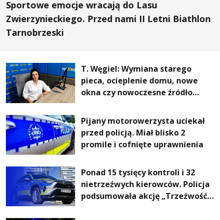
Sportowe emocje wracają do Lasu
Zwierzynieckiego. Przed nami II Letni Biathlon
Tarnobrzeski
T. Węgiel: Wymiana starego
pieca, ocieplenie domu, nowe
okna czy nowoczesne źródło
ogrzewania – to mniejsze
rachunki za energię, lepszy
Pijany motorowerzysta uciekał
komfort życia i... czystsze
przed policją. Miał blisko 2
powietrze
promile i cofnięte uprawnienia
Ponad 15 tysięcy kontroli i 32
nietrzeźwych kierowców. Policja
podsumowała akcję „Trzeźwość”
na Podkarpaciu