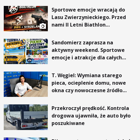
Sportowe emocje wracają do
Lasu Zwierzynieckiego. Przed
nami II Letni Biathlon
Tarnobrzeski
Sandomierz zaprasza na
aktywny weekend. Sportowe
emocje i atrakcje dla całych
rodzin
T. Węgiel: Wymiana starego
pieca, ocieplenie domu, nowe
okna czy nowoczesne źródło
ogrzewania – to mniejsze
rachunki za energię, lepszy
Przekroczył prędkość. Kontrola
komfort życia i... czystsze
drogowa ujawniła, że auto było
powietrze
poszukiwane