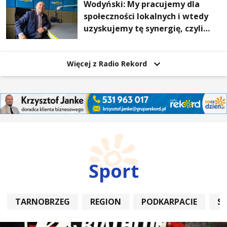
Wodyński: My pracujemy dla
społeczności lokalnych i wtedy
uzyskujemy tę synergię, czyli
wzajemnie się wspieramy
Więcej z Radio Rekord
Sport
TARNOBRZEG
REGION
PODKARPACIE
S