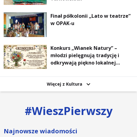
Finał półkolonii „Lato w teatrze”
w OPAK-u
Konkurs „Wianek Natury” –
młodzi pielęgnują tradycję i
odkrywają piękno lokalnej
przyrody
Więcej z Kultura
#
WieszPierwszy
Najnowsze wiadomości