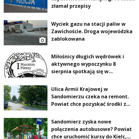
złamał przepisy
Wyciek gazu na stacji paliw w
Zawichoście. Droga wojewódzka
zablokowana
Miłośnicy długich wędrówek i
aktywnego wypoczynku 8
sierpnia spotkają się w
Sandomierzu na I Maratonie
Pieszym „Tam Gdzie Pieprz
Ulica Armii Krajowej w
Rośnie”
Sandomierzu czeka na remont.
Powiat chce pozyskać środki z
Rządowego Funduszu Rozwoju
Dróg
Sandomierz zyska nowe
połączenia autobusowe? Powiat
chce uruchomić kursy do Kielc,