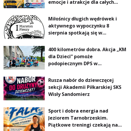
emocje i atrakcje dla całych
rodzin
Miłośnicy długich wędrówek i
aktywnego wypoczynku 8
sierpnia spotkają się w
Sandomierzu na I Maratonie
Pieszym „Tam Gdzie Pieprz
400 kilometrów dobra. Akcja „KM
Rośnie”
dla Dzieci” pomoże
podopiecznym DPS w
Mokrzyszowie
Rusza nabór do dziewczęcej
sekcji Akademii Piłkarskiej SKS
Wisły Sandomierz
Sport i dobra energia nad
Jeziorem Tarnobrzeskim.
Piątkowe treningi czekają na