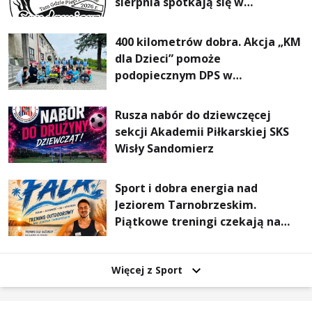
sierpnia spotkają się w
Sandomierzu na I Maratonie
Pieszym „Tam Gdzie Pieprz
400 kilometrów dobra. Akcja „KM
Rośnie”
dla Dzieci” pomoże
podopiecznym DPS w
Mokrzyszowie
Rusza nabór do dziewczęcej
sekcji Akademii Piłkarskiej SKS
Wisły Sandomierz
Sport i dobra energia nad
Jeziorem Tarnobrzeskim.
Piątkowe treningi czekają na
uczestników
Więcej z Sport