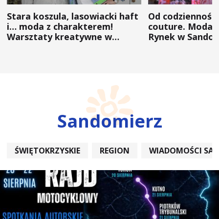
Stara koszula, lasowiacki haft
Od codzienności
i… moda z charakterem!
couture. Moda 
Warsztaty kreatywne w
Rynek w Sandom
ramach NFW
(ZDJĘCIA)
Sandomierz
ŚWIĘTOKRZYSKIE
REGION
WIADOMOŚCI SA