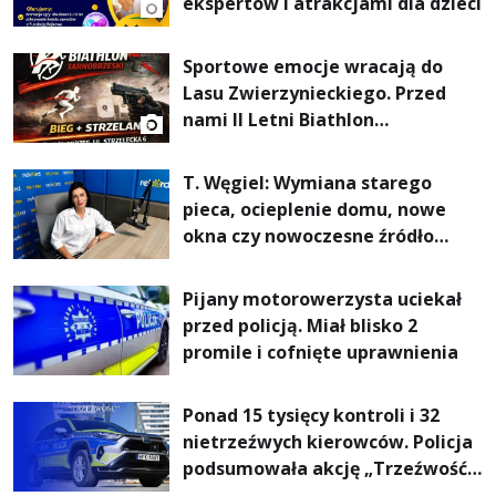
ekspertów i atrakcjami dla dzieci
Sportowe emocje wracają do
Lasu Zwierzynieckiego. Przed
nami II Letni Biathlon
Tarnobrzeski
T. Węgiel: Wymiana starego
pieca, ocieplenie domu, nowe
okna czy nowoczesne źródło
ogrzewania – to mniejsze
rachunki za energię, lepszy
Pijany motorowerzysta uciekał
komfort życia i... czystsze
przed policją. Miał blisko 2
powietrze
promile i cofnięte uprawnienia
Ponad 15 tysięcy kontroli i 32
nietrzeźwych kierowców. Policja
podsumowała akcję „Trzeźwość”
na Podkarpaciu