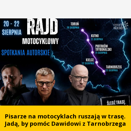
Pisarze na motocyklach ruszają w trasę.
Jadą, by pomóc Dawidowi z Tarnobrzega