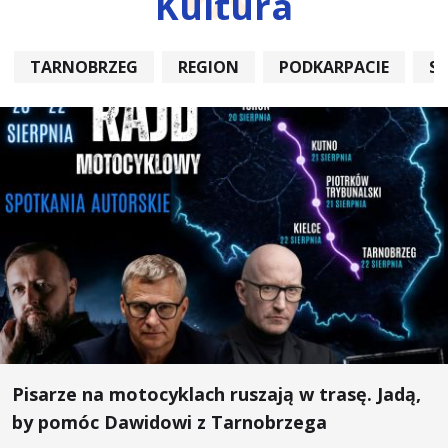
Kultura
TARNOBRZEG
REGION
PODKARPACIE
S
Pisarze na motocyklach ruszają w trasę. Jadą,
by pomóc Dawidowi z Tarnobrzega