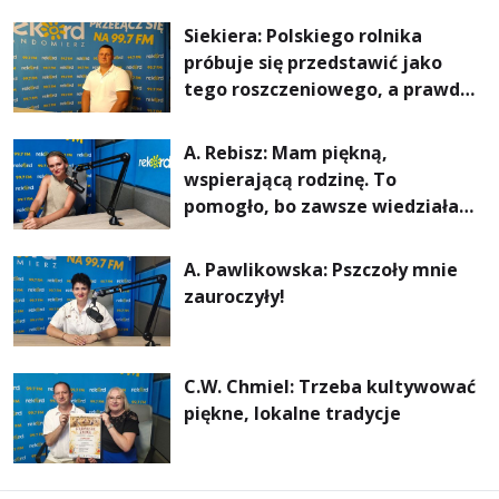
rachunki za energię, lepszy
Siekiera: Polskiego rolnika
komfort życia i... czystsze
próbuje się przedstawić jako
powietrze
tego roszczeniowego, a prawda
jest zupełnie inna
A. Rebisz: Mam piękną,
wspierającą rodzinę. To
pomogło, bo zawsze wiedziałam,
że mogę. Rodzina jest
najważniejsza
A. Pawlikowska: Pszczoły mnie
zauroczyły!
C.W. Chmiel: Trzeba kultywować
piękne, lokalne tradycje