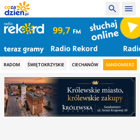
Radio Rekord
RADOM
ŚWIĘTOKRZYSKIE
CIECHANÓW
SANDOMIERZ