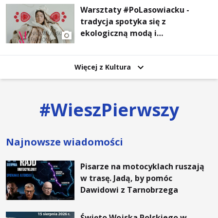
Warsztaty #PoLasowiacku -
tradycja spotyka się z
ekologiczną modą i
nowoczesnym designem!
Więcej z Kultura
#
WieszPierwszy
Najnowsze wiadomości
Pisarze na motocyklach ruszają
w trasę. Jadą, by pomóc
Dawidowi z Tarnobrzega
Święto Wojska Polskiego w