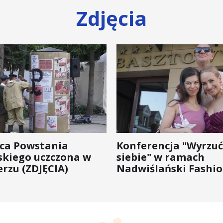
Zdjęcia
ica Powstania
Konferencja "Wyrzuć
kiego uczczona w
siebie" w ramach
rzu (ZDJĘCIA)
Nadwiślański Fashio
bo moda na zdrowie 
wychodzi z... mody!