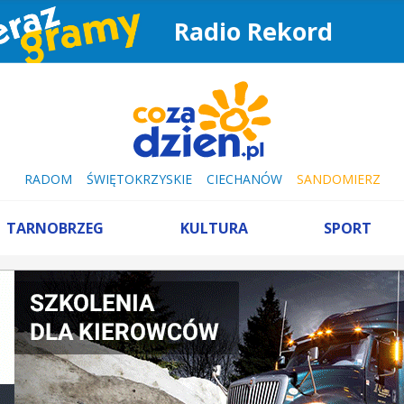
Radio Rekord
RADOM
ŚWIĘTOKRZYSKIE
CIECHANÓW
SANDOMIERZ
TARNOBRZEG
KULTURA
SPORT