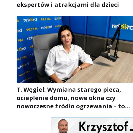
ekspertów i atrakcjami dla dzieci
T. Węgiel: Wymiana starego pieca,
ocieplenie domu, nowe okna czy
nowoczesne źródło ogrzewania – to
mniejsze rachunki za energię, lepszy
komfort życia i... czystsze powietrze