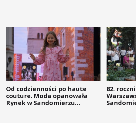
Od codzienności po haute
82. roczn
couture. Moda opanowała
Warszaws
Rynek w Sandomierzu
Sandomie
(ZDJĘCIA)