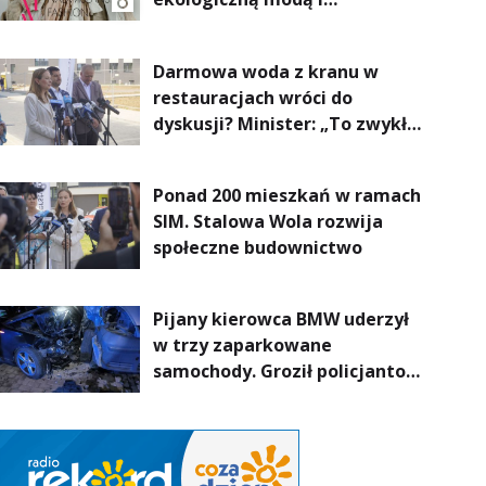
nowoczesnym designem!
Darmowa woda z kranu w
restauracjach wróci do
dyskusji? Minister: „To zwykła
normalność”
Ponad 200 mieszkań w ramach
SIM. Stalowa Wola rozwija
społeczne budownictwo
Pijany kierowca BMW uderzył
w trzy zaparkowane
samochody. Groził policjantom
podczas interwencji