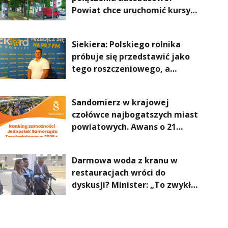
Powiat chce uruchomić kursy
do Kielc, Stalowej Woli i
Annopola
Siekiera: Polskiego rolnika
próbuje się przedstawić jako
tego roszczeniowego, a
prawda jest zupełnie inna
Sandomierz w krajowej
czołówce najbogatszych miast
powiatowych. Awans o 21
miejsc
Darmowa woda z kranu w
restauracjach wróci do
dyskusji? Minister: „To zwykła
normalność”