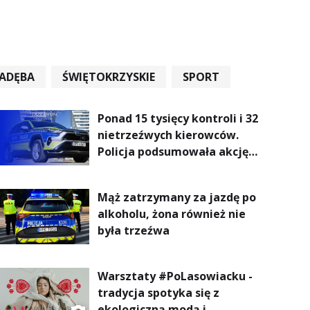
ADĘBA
ŚWIĘTOKRZYSKIE
SPORT
Ponad 15 tysięcy kontroli i 32
nietrzeźwych kierowców.
Policja podsumowała akcję
„Trzeźwość” na Podkarpaciu
Mąż zatrzymany za jazdę po
alkoholu, żona również nie
była trzeźwa
Warsztaty #PoLasowiacku -
tradycja spotyka się z
ekologiczną modą i