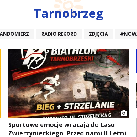
Tarnobrzeg
SANDOMIERZ
RADIO REKORD
ZDJĘCIA
#NOW
DIOREKORD #OPATÓW #RADIORE
#NOWA DĘBA
Sportowe emocje wracają do Lasu
Zwierzynieckiego. Przed nami II Letni