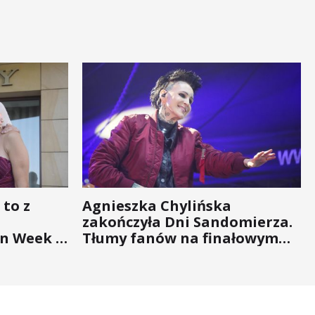
 to z
Agnieszka Chylińska
zakończyła Dni Sandomierza.
n Week -
Tłumy fanów na finałowym
nigdy nie
koncercie (ZDJĘCIA)