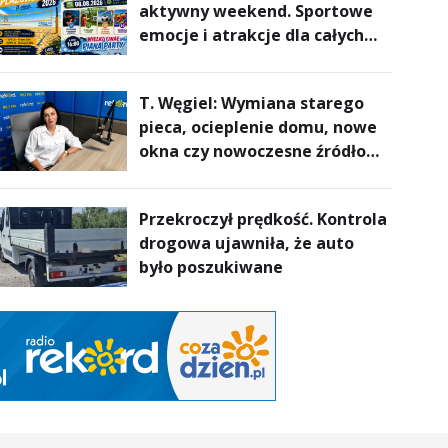
aktywny weekend. Sportowe
emocje i atrakcje dla całych
rodzin
T. Węgiel: Wymiana starego
pieca, ocieplenie domu, nowe
okna czy nowoczesne źródło
ogrzewania – to mniejsze
rachunki za energię, lepszy
Przekroczył prędkość. Kontrola
komfort życia i... czystsze
drogowa ujawniła, że auto
powietrze
było poszukiwane