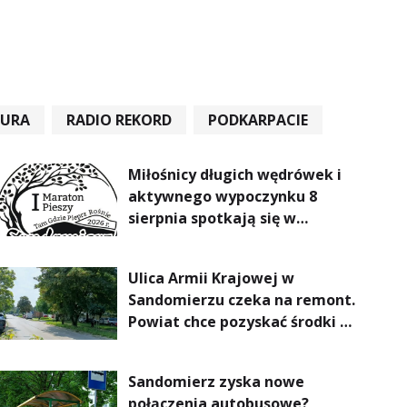
TURA
RADIO REKORD
PODKARPACIE
Miłośnicy długich wędrówek i
aktywnego wypoczynku 8
sierpnia spotkają się w
Sandomierzu na I Maratonie
Pieszym „Tam Gdzie Pieprz
Ulica Armii Krajowej w
Rośnie”
Sandomierzu czeka na remont.
Powiat chce pozyskać środki z
Rządowego Funduszu Rozwoju
Dróg
Sandomierz zyska nowe
połączenia autobusowe?