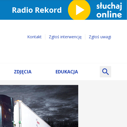
Kontakt
Zgłoś interwencję
Zgłoś uwagi
ZDJĘCIA
EDUKACJA