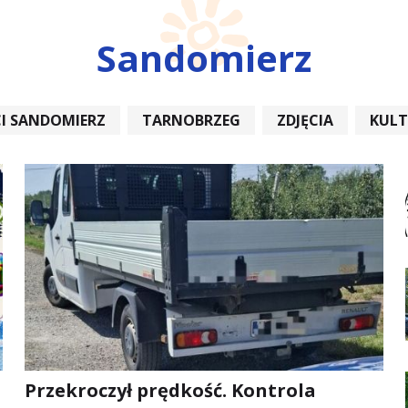
Sandomierz
I SANDOMIERZ
TARNOBRZEG
ZDJĘCIA
KUL
REMONT
Przekroczył prędkość. Kontrola