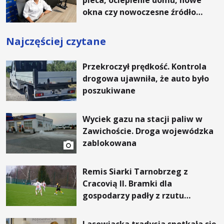
okna czy nowoczesne źródło
ogrzewania – to mniejsze
rachunki za energię, lepszy
Najczęściej czytane
komfort życia i... czystsze
powietrze
Przekroczył prędkość. Kontrola
drogowa ujawniła, że auto było
poszukiwane
Wyciek gazu na stacji paliw w
Zawichoście. Droga wojewódzka
zablokowana
Remis Siarki Tarnobrzeg z
Cracovią II. Bramki dla
gospodarzy padły z rzutu
karnego.