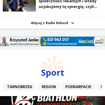
społeczności lokalnych i wtedy
uzyskujemy tę synergię, czyli
wzajemnie się wspieramy
Więcej z Radio Rekord
Sport
TARNOBRZEG
REGION
PODKARPACIE
S