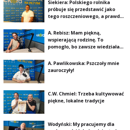
Siekiera: Polskiego rolnika
próbuje się przedstawić jako
tego roszczeniowego, a prawda
jest zupełnie inna
A. Rebisz: Mam piękną,
wspierającą rodzinę. To
pomogło, bo zawsze wiedziałam,
że mogę. Rodzina jest
najważniejsza
A. Pawlikowska: Pszczoły mnie
zauroczyły!
C.W. Chmiel: Trzeba kultywować
piękne, lokalne tradycje
Wodyński: My pracujemy dla