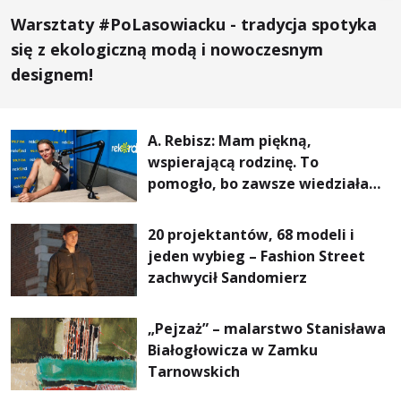
Warsztaty #PoLasowiacku - tradycja spotyka
się z ekologiczną modą i nowoczesnym
designem!
A. Rebisz: Mam piękną,
wspierającą rodzinę. To
pomogło, bo zawsze wiedziałam,
że mogę. Rodzina jest
najważniejsza
20 projektantów, 68 modeli i
jeden wybieg – Fashion Street
zachwycił Sandomierz
„Pejzaż” – malarstwo Stanisława
Białogłowicza w Zamku
Tarnowskich