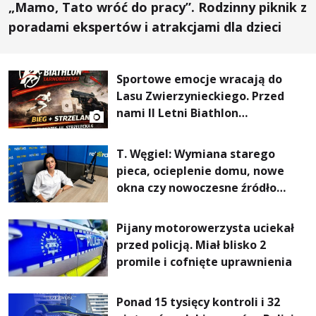
„Mamo, Tato wróć do pracy”. Rodzinny piknik z
poradami ekspertów i atrakcjami dla dzieci
Sportowe emocje wracają do
Lasu Zwierzynieckiego. Przed
nami II Letni Biathlon
Tarnobrzeski
T. Węgiel: Wymiana starego
pieca, ocieplenie domu, nowe
okna czy nowoczesne źródło
ogrzewania – to mniejsze
rachunki za energię, lepszy
Pijany motorowerzysta uciekał
komfort życia i... czystsze
przed policją. Miał blisko 2
powietrze
promile i cofnięte uprawnienia
Ponad 15 tysięcy kontroli i 32