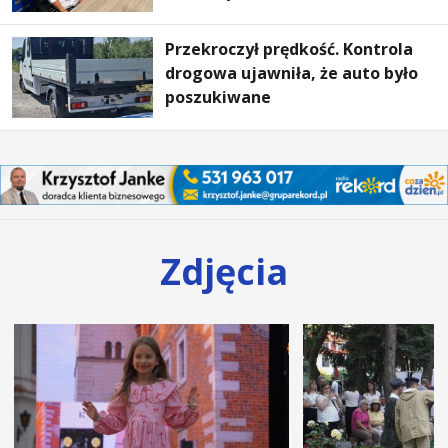
ogrzewania – to mniejsze
rachunki za energię, lepszy
Przekroczył prędkość. Kontrola
komfort życia i... czystsze
drogowa ujawniła, że auto było
powietrze
poszukiwane
Zdjęcia