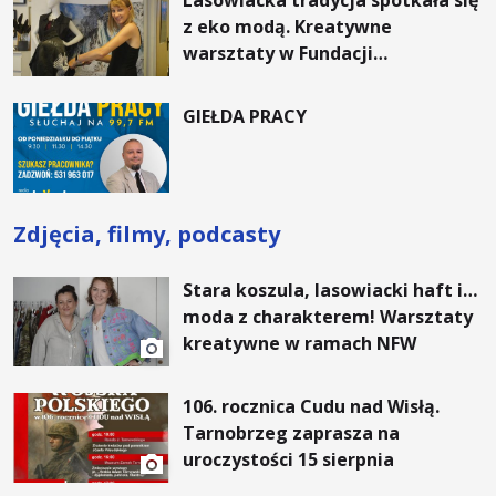
Lasowiacka tradycja spotkała się
z eko modą. Kreatywne
warsztaty w Fundacji
Artystycznej GA MON
GIEŁDA PRACY
Zdjęcia, filmy, podcasty
Stara koszula, lasowiacki haft i…
moda z charakterem! Warsztaty
kreatywne w ramach NFW
106. rocznica Cudu nad Wisłą.
Tarnobrzeg zaprasza na
uroczystości 15 sierpnia