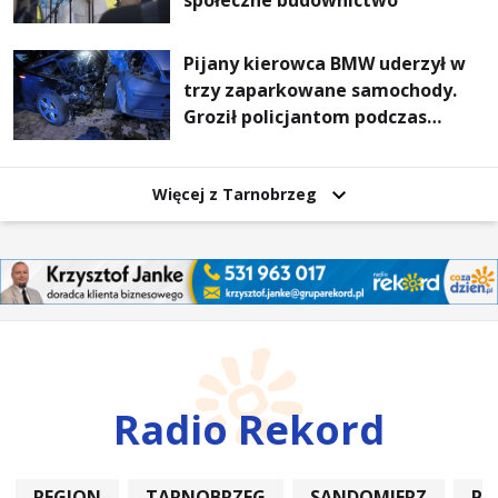
społeczne budownictwo
Pijany kierowca BMW uderzył w
trzy zaparkowane samochody.
Groził policjantom podczas
interwencji
Więcej z Tarnobrzeg
Radio Rekord
REGION
TARNOBRZEG
SANDOMIERZ
PO