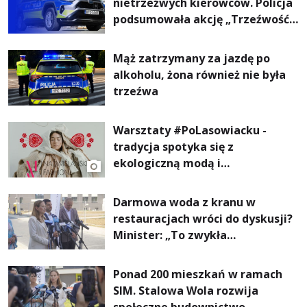
nietrzeźwych kierowców. Policja
podsumowała akcję „Trzeźwość”
na Podkarpaciu
Mąż zatrzymany za jazdę po
alkoholu, żona również nie była
trzeźwa
Warsztaty #PoLasowiacku -
tradycja spotyka się z
ekologiczną modą i
nowoczesnym designem!
Darmowa woda z kranu w
restauracjach wróci do dyskusji?
Minister: „To zwykła
normalność”
Ponad 200 mieszkań w ramach
SIM. Stalowa Wola rozwija