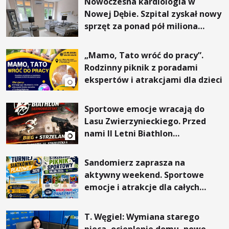
Nowoczesna kardiologia w
Nowej Dębie. Szpital zyskał nowy
sprzęt za ponad pół miliona
złotych
„Mamo, Tato wróć do pracy”.
Rodzinny piknik z poradami
ekspertów i atrakcjami dla dzieci
Sportowe emocje wracają do
Lasu Zwierzynieckiego. Przed
nami II Letni Biathlon
Tarnobrzeski
Sandomierz zaprasza na
aktywny weekend. Sportowe
emocje i atrakcje dla całych
rodzin
T. Węgiel: Wymiana starego
pieca, ocieplenie domu, nowe