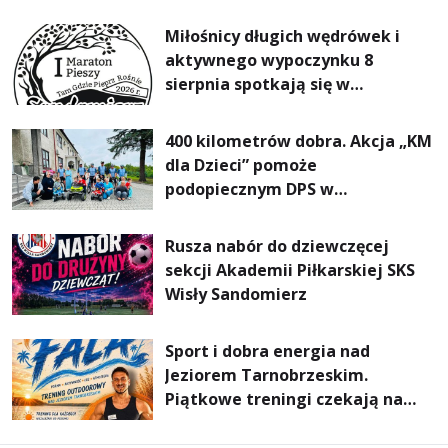
rodzin
Miłośnicy długich wędrówek i
aktywnego wypoczynku 8
sierpnia spotkają się w
Sandomierzu na I Maratonie
Pieszym „Tam Gdzie Pieprz
400 kilometrów dobra. Akcja „KM
Rośnie”
dla Dzieci” pomoże
podopiecznym DPS w
Mokrzyszowie
Rusza nabór do dziewczęcej
sekcji Akademii Piłkarskiej SKS
Wisły Sandomierz
Sport i dobra energia nad
Jeziorem Tarnobrzeskim.
Piątkowe treningi czekają na
uczestników