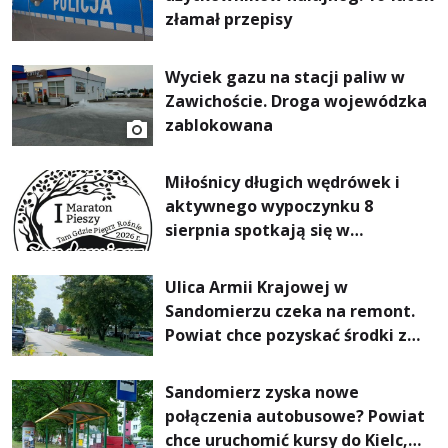
złamał przepisy
Wyciek gazu na stacji paliw w
Zawichoście. Droga wojewódzka
zablokowana
Miłośnicy długich wędrówek i
aktywnego wypoczynku 8
sierpnia spotkają się w
Sandomierzu na I Maratonie
Pieszym „Tam Gdzie Pieprz
Ulica Armii Krajowej w
Rośnie”
Sandomierzu czeka na remont.
Powiat chce pozyskać środki z
Rządowego Funduszu Rozwoju
Dróg
Sandomierz zyska nowe
połączenia autobusowe? Powiat
chce uruchomić kursy do Kielc,