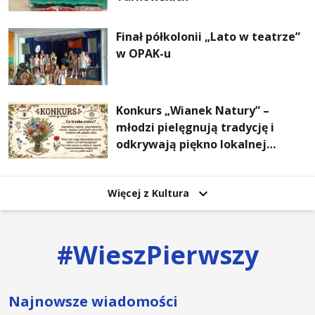
Finał półkolonii „Lato w teatrze”
w OPAK-u
Konkurs „Wianek Natury” –
młodzi pielęgnują tradycję i
odkrywają piękno lokalnej
przyrody
Więcej z Kultura
#
WieszPierwszy
Najnowsze wiadomości