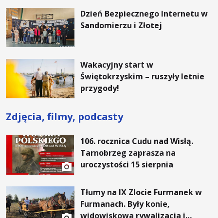
Dzień Bezpiecznego Internetu w
Sandomierzu i Złotej
Wakacyjny start w
Świętokrzyskim – ruszyły letnie
przygody!
Zdjęcia, filmy, podcasty
106. rocznica Cudu nad Wisłą.
Tarnobrzeg zaprasza na
uroczystości 15 sierpnia
Tłumy na IX Zlocie Furmanek w
Furmanach. Były konie,
widowiskowa rywalizacja i