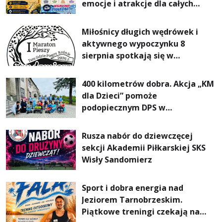
emocje i atrakcje dla całych
rodzin
Miłośnicy długich wędrówek i
aktywnego wypoczynku 8
sierpnia spotkają się w
Sandomierzu na I Maratonie
Pieszym „Tam Gdzie Pieprz
400 kilometrów dobra. Akcja „KM
Rośnie”
dla Dzieci” pomoże
podopiecznym DPS w
Mokrzyszowie
Rusza nabór do dziewczęcej
sekcji Akademii Piłkarskiej SKS
Wisły Sandomierz
Sport i dobra energia nad
Jeziorem Tarnobrzeskim.
Piątkowe treningi czekają na