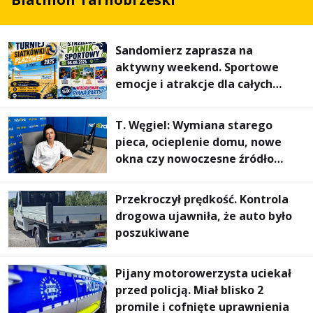
Sandomierz zaprasza na
aktywny weekend. Sportowe
emocje i atrakcje dla całych
rodzin
T. Węgiel: Wymiana starego
pieca, ocieplenie domu, nowe
okna czy nowoczesne źródło
ogrzewania – to mniejsze
rachunki za energię, lepszy
Przekroczył prędkość. Kontrola
komfort życia i... czystsze
drogowa ujawniła, że auto było
powietrze
poszukiwane
Pijany motorowerzysta uciekał
przed policją. Miał blisko 2
promile i cofnięte uprawnienia