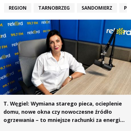
REGION
TARNOBRZEG
SANDOMIERZ
PO
T. Węgiel: Wymiana starego pieca, ocieplenie
domu, nowe okna czy nowoczesne źródło
ogrzewania – to mniejsze rachunki za energię,
lepszy komfort życia i... czystsze powietrze