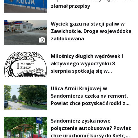
złamał przepisy
Wyciek gazu na stacji paliw w
Zawichoście. Droga wojewódzka
zablokowana
Miłośnicy długich wędrówek i
aktywnego wypoczynku 8
sierpnia spotkają się w
Sandomierzu na I Maratonie
Pieszym „Tam Gdzie Pieprz
Ulica Armii Krajowej w
Rośnie”
Sandomierzu czeka na remont.
Powiat chce pozyskać środki z
Rządowego Funduszu Rozwoju
Dróg
Sandomierz zyska nowe
połączenia autobusowe? Powiat
chce uruchomić kursy do Kielc,