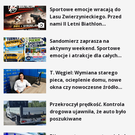
Sportowe emocje wracają do
Lasu Zwierzynieckiego. Przed
nami II Letni Biathlon
Tarnobrzeski
Sandomierz zaprasza na
aktywny weekend. Sportowe
emocje i atrakcje dla całych
rodzin
T. Węgiel: Wymiana starego
pieca, ocieplenie domu, nowe
okna czy nowoczesne źródło
ogrzewania – to mniejsze
rachunki za energię, lepszy
Przekroczył prędkość. Kontrola
komfort życia i... czystsze
drogowa ujawniła, że auto było
powietrze
poszukiwane