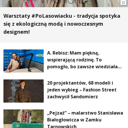
Warsztaty #PoLasowiacku - tradycja spotyka
się z ekologiczną modą i nowoczesnym
designem!
A. Rebisz: Mam piękną,
wspierającą rodzinę. To
pomogło, bo zawsze wiedziałam,
że mogę. Rodzina jest
najważniejsza
20 projektantów, 68 modeli i
jeden wybieg – Fashion Street
zachwycił Sandomierz
„Pejzaż” – malarstwo Stanisława
Białogłowicza w Zamku
Tarnowskich