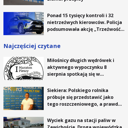
Ponad 15 tysięcy kontroli i 32
nietrzeźwych kierowców. Policja
podsumowała akcję „Trzeźwość”
na Podkarpaciu
Najczęściej czytane
Miłośnicy długich wędrówek i
aktywnego wypoczynku 8
sierpnia spotkają się w
Sandomierzu na I Maratonie
Pieszym „Tam Gdzie Pieprz
Siekiera: Polskiego rolnika
Rośnie”
próbuje się przedstawić jako
tego roszczeniowego, a prawda
jest zupełnie inna
Wyciek gazu na stacji paliw w
Zawichoście. Droga wojewódzka