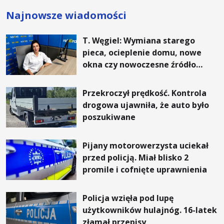
Najnowsze wiadomości
T. Węgiel: Wymiana starego
pieca, ocieplenie domu, nowe
okna czy nowoczesne źródło
ogrzewania – to mniejsze
rachunki za energię, lepszy
Przekroczył prędkość. Kontrola
komfort życia i... czystsze
drogowa ujawniła, że auto było
powietrze
poszukiwane
Pijany motorowerzysta uciekał
przed policją. Miał blisko 2
promile i cofnięte uprawnienia
Policja wzięła pod lupę
użytkowników hulajnóg. 16-latek
złamał przepisy