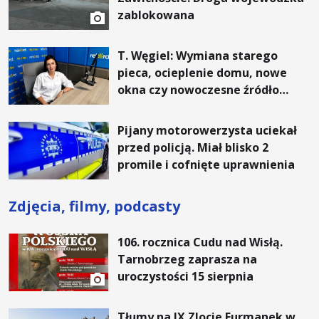
zablokowana
T. Węgiel: Wymiana starego
pieca, ocieplenie domu, nowe
okna czy nowoczesne źródło
ogrzewania – to mniejsze
rachunki za energię, lepszy
Pijany motorowerzysta uciekał
komfort życia i... czystsze
przed policją. Miał blisko 2
powietrze
promile i cofnięte uprawnienia
Zdjęcia, filmy, podcasty
106. rocznica Cudu nad Wisłą.
Tarnobrzeg zaprasza na
uroczystości 15 sierpnia
Tłumy na IX Zlocie Furmanek w