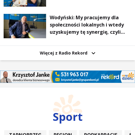
Wodyński: My pracujemy dla
społeczności lokalnych i wtedy
uzyskujemy tę synergię, czyli
wzajemnie się wspieramy
Więcej z Radio Rekord
Sport
TARNOBRZEG
REGION
PODKARPACIE
S