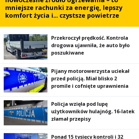
mniejsze rachunki za energię, lepszy
komfort życia i... czystsze powietrze
Przekroczył prędkość. Kontrola
drogowa ujawniła, że auto było
poszukiwane
Pijany motorowerzysta uciekał
przed policją. Miał blisko 2
promile i cofnięte uprawnienia
Policja wzięła pod lupę
użytkowników hulajnóg. 16-latek
złamał przepisy
Ponad 15 tysięcy kontroli i 32