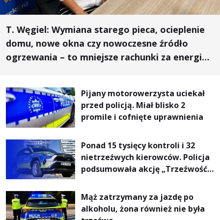
T. Węgiel: Wymiana starego pieca, ocieplenie
domu, nowe okna czy nowoczesne źródło
ogrzewania – to mniejsze rachunki za energię,
lepszy komfort życia i... czystsze powietrze
Pijany motorowerzysta uciekał
przed policją. Miał blisko 2
promile i cofnięte uprawnienia
Ponad 15 tysięcy kontroli i 32
nietrzeźwych kierowców. Policja
podsumowała akcję „Trzeźwość”
na Podkarpaciu
Mąż zatrzymany za jazdę po
alkoholu, żona również nie była