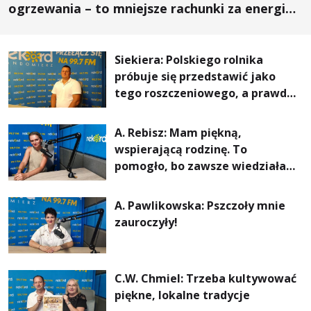
ogrzewania – to mniejsze rachunki za energię,
lepszy komfort życia i... czystsze powietrze
Siekiera: Polskiego rolnika
próbuje się przedstawić jako
tego roszczeniowego, a prawda
jest zupełnie inna
A. Rebisz: Mam piękną,
wspierającą rodzinę. To
pomogło, bo zawsze wiedziałam,
że mogę. Rodzina jest
najważniejsza
A. Pawlikowska: Pszczoły mnie
zauroczyły!
C.W. Chmiel: Trzeba kultywować
piękne, lokalne tradycje