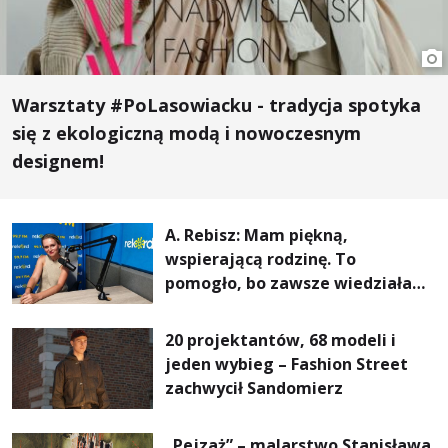
Warsztaty #PoLasowiacku - tradycja spotyka
się z ekologiczną modą i nowoczesnym
designem!
A. Rebisz: Mam piękną,
wspierającą rodzinę. To
pomogło, bo zawsze wiedziałam,
że mogę. Rodzina jest
najważniejsza
20 projektantów, 68 modeli i
jeden wybieg – Fashion Street
zachwycił Sandomierz
„Pejzaż” – malarstwo Stanisława