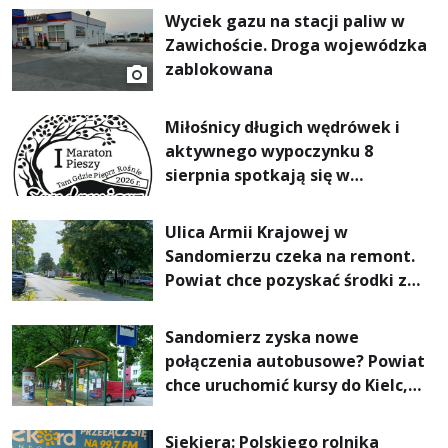
Wyciek gazu na stacji paliw w
Zawichoście. Droga wojewódzka
zablokowana
Miłośnicy długich wędrówek i
aktywnego wypoczynku 8
sierpnia spotkają się w
Sandomierzu na I Maratonie
Pieszym „Tam Gdzie Pieprz
Ulica Armii Krajowej w
Rośnie”
Sandomierzu czeka na remont.
Powiat chce pozyskać środki z
Rządowego Funduszu Rozwoju
Dróg
Sandomierz zyska nowe
połączenia autobusowe? Powiat
chce uruchomić kursy do Kielc,
Stalowej Woli i Annopola
Siekiera: Polskiego rolnika