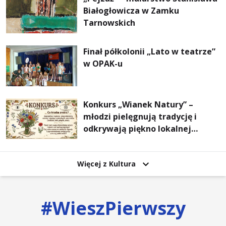
Białogłowicza w Zamku
Tarnowskich
Finał półkolonii „Lato w teatrze”
w OPAK-u
Konkurs „Wianek Natury” –
młodzi pielęgnują tradycję i
odkrywają piękno lokalnej
przyrody
Więcej z Kultura
#
WieszPierwszy