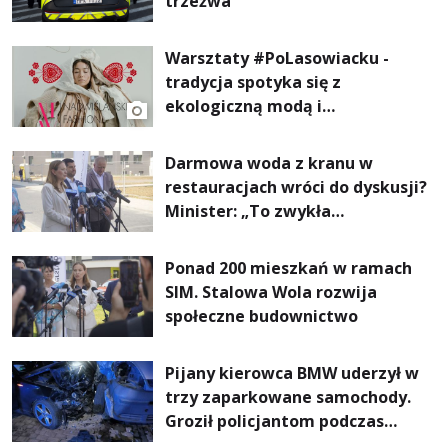
trzeźwa
Warsztaty #PoLasowiacku -
tradycja spotyka się z
ekologiczną modą i
nowoczesnym designem!
Darmowa woda z kranu w
restauracjach wróci do dyskusji?
Minister: „To zwykła
normalność”
Ponad 200 mieszkań w ramach
SIM. Stalowa Wola rozwija
społeczne budownictwo
Pijany kierowca BMW uderzył w
trzy zaparkowane samochody.
Groził policjantom podczas
interwencji