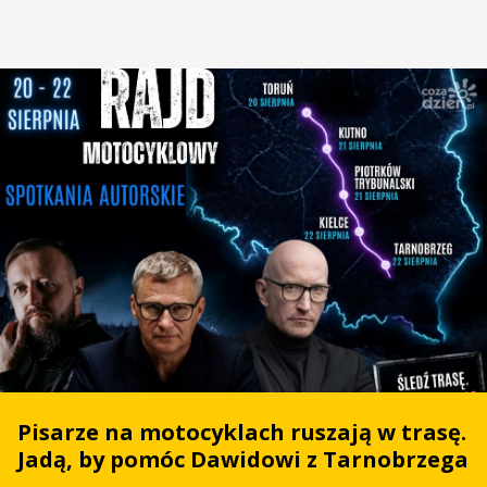
Pisarze na motocyklach ruszają w trasę.
Jadą, by pomóc Dawidowi z Tarnobrzega