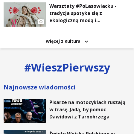
Warsztaty #PoLasowiacku -
tradycja spotyka się z
ekologiczną modą i
nowoczesnym designem!
Więcej z Kultura
#
WieszPierwszy
Najnowsze wiadomości
Pisarze na motocyklach ruszają
w trasę. Jadą, by pomóc
Dawidowi z Tarnobrzega
Święto Wojska Polskiego w