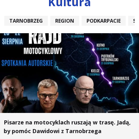
Kultura
TARNOBRZEG
REGION
PODKARPACIE
S
Pisarze na motocyklach ruszają w trasę. Jadą,
by pomóc Dawidowi z Tarnobrzega