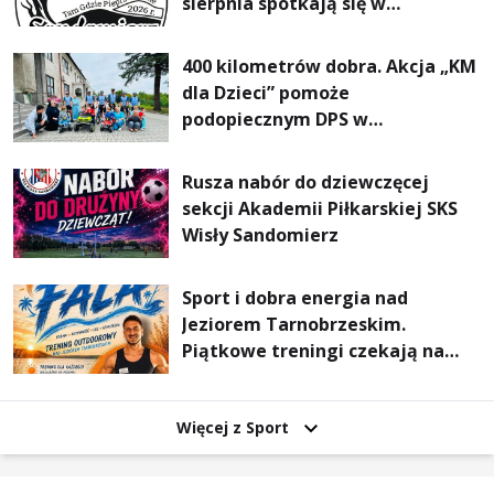
sierpnia spotkają się w
Sandomierzu na I Maratonie
Pieszym „Tam Gdzie Pieprz
400 kilometrów dobra. Akcja „KM
Rośnie”
dla Dzieci” pomoże
podopiecznym DPS w
Mokrzyszowie
Rusza nabór do dziewczęcej
sekcji Akademii Piłkarskiej SKS
Wisły Sandomierz
Sport i dobra energia nad
Jeziorem Tarnobrzeskim.
Piątkowe treningi czekają na
uczestników
Więcej z Sport