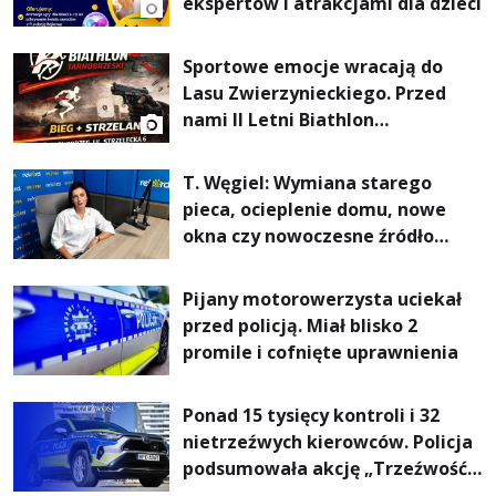
ekspertów i atrakcjami dla dzieci
Sportowe emocje wracają do
Lasu Zwierzynieckiego. Przed
nami II Letni Biathlon
Tarnobrzeski
T. Węgiel: Wymiana starego
pieca, ocieplenie domu, nowe
okna czy nowoczesne źródło
ogrzewania – to mniejsze
rachunki za energię, lepszy
Pijany motorowerzysta uciekał
komfort życia i... czystsze
przed policją. Miał blisko 2
powietrze
promile i cofnięte uprawnienia
Ponad 15 tysięcy kontroli i 32
nietrzeźwych kierowców. Policja
podsumowała akcję „Trzeźwość”
na Podkarpaciu