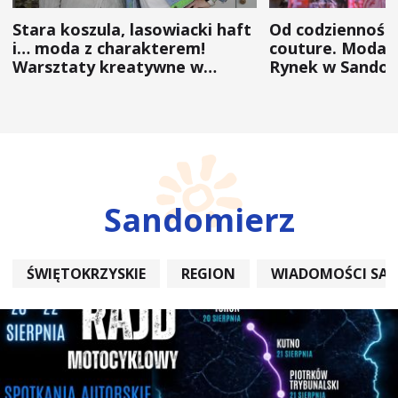
Stara koszula, lasowiacki haft
Od codzienności
i… moda z charakterem!
couture. Moda 
Warsztaty kreatywne w
Rynek w Sandom
ramach NFW
(ZDJĘCIA)
Sandomierz
ŚWIĘTOKRZYSKIE
REGION
WIADOMOŚCI SA