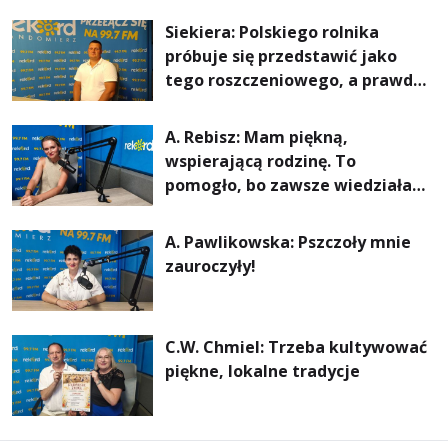
rachunki za energię, lepszy
Siekiera: Polskiego rolnika
komfort życia i... czystsze
próbuje się przedstawić jako
powietrze
tego roszczeniowego, a prawda
jest zupełnie inna
A. Rebisz: Mam piękną,
wspierającą rodzinę. To
pomogło, bo zawsze wiedziałam,
że mogę. Rodzina jest
najważniejsza
A. Pawlikowska: Pszczoły mnie
zauroczyły!
C.W. Chmiel: Trzeba kultywować
piękne, lokalne tradycje