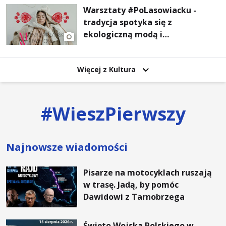
Warsztaty #PoLasowiacku -
tradycja spotyka się z
ekologiczną modą i
nowoczesnym designem!
Więcej z Kultura
#
WieszPierwszy
Najnowsze wiadomości
Pisarze na motocyklach ruszają
w trasę. Jadą, by pomóc
Dawidowi z Tarnobrzega
Święto Wojska Polskiego w