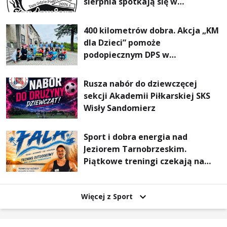
sierpnia spotkają się w
Sandomierzu na I Maratonie
Pieszym „Tam Gdzie Pieprz
400 kilometrów dobra. Akcja „KM
Rośnie”
dla Dzieci” pomoże
podopiecznym DPS w
Mokrzyszowie
Rusza nabór do dziewczęcej
sekcji Akademii Piłkarskiej SKS
Wisły Sandomierz
Sport i dobra energia nad
Jeziorem Tarnobrzeskim.
Piątkowe treningi czekają na
uczestników
Więcej z Sport