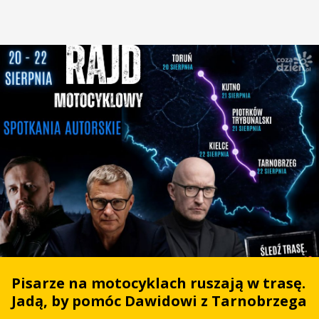
Pisarze na motocyklach ruszają w trasę.
Jadą, by pomóc Dawidowi z Tarnobrzega