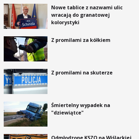
Nowe tablice z nazwami ulic
wracają do granatowej
kolorystyki
Z promilami za kółkiem
Z promilami na skuterze
Śmiertelny wypadek na
"dziewiątce"
Odmłodzone KSZO na Wiślackiej