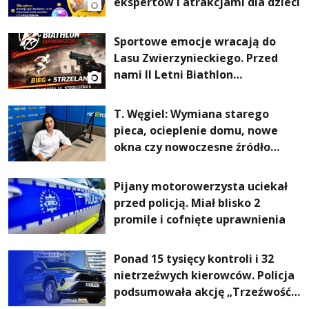
ekspertów i atrakcjami dla dzieci
Sportowe emocje wracają do
Lasu Zwierzynieckiego. Przed
nami II Letni Biathlon
Tarnobrzeski
T. Węgiel: Wymiana starego
pieca, ocieplenie domu, nowe
okna czy nowoczesne źródło
ogrzewania – to mniejsze
rachunki za energię, lepszy
Pijany motorowerzysta uciekał
komfort życia i... czystsze
przed policją. Miał blisko 2
powietrze
promile i cofnięte uprawnienia
Ponad 15 tysięcy kontroli i 32
nietrzeźwych kierowców. Policja
podsumowała akcję „Trzeźwość”
na Podkarpaciu