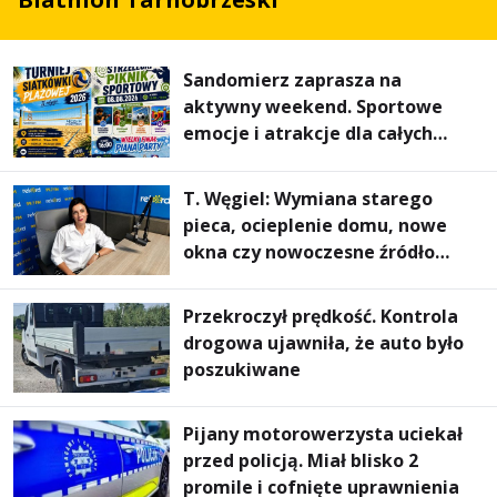
Sandomierz zaprasza na
aktywny weekend. Sportowe
emocje i atrakcje dla całych
rodzin
T. Węgiel: Wymiana starego
pieca, ocieplenie domu, nowe
okna czy nowoczesne źródło
ogrzewania – to mniejsze
rachunki za energię, lepszy
Przekroczył prędkość. Kontrola
komfort życia i... czystsze
drogowa ujawniła, że auto było
powietrze
poszukiwane
Pijany motorowerzysta uciekał
przed policją. Miał blisko 2
promile i cofnięte uprawnienia