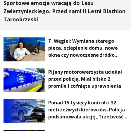
Sportowe emocje wracają do Lasu
Zwierzynieckiego. Przed nami II Letni Biathlon
Tarnobrzeski
T. Węgiel: Wymiana starego
pieca, ocieplenie domu, nowe
okna czy nowoczesne źródło
ogrzewania – to mniejsze
rachunki za energię, lepszy
Pijany motorowerzysta uciekał
komfort życia i... czystsze
przed policją. Miał blisko 2
powietrze
promile i cofnięte uprawnienia
Ponad 15 tysięcy kontroli i 32
nietrzeźwych kierowców. Policja
podsumowała akcję „Trzeźwość”
na Podkarpaciu