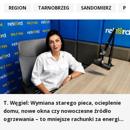
REGION
TARNOBRZEG
SANDOMIERZ
PO
T. Węgiel: Wymiana starego pieca, ocieplenie
domu, nowe okna czy nowoczesne źródło
ogrzewania – to mniejsze rachunki za energię,
lepszy komfort życia i... czystsze powietrze