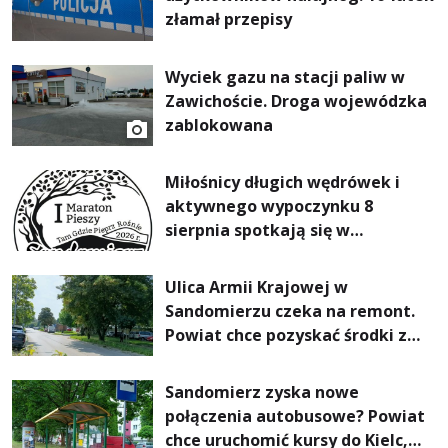
złamał przepisy
Wyciek gazu na stacji paliw w
Zawichoście. Droga wojewódzka
zablokowana
Miłośnicy długich wędrówek i
aktywnego wypoczynku 8
sierpnia spotkają się w
Sandomierzu na I Maratonie
Pieszym „Tam Gdzie Pieprz
Ulica Armii Krajowej w
Rośnie”
Sandomierzu czeka na remont.
Powiat chce pozyskać środki z
Rządowego Funduszu Rozwoju
Dróg
Sandomierz zyska nowe
połączenia autobusowe? Powiat
chce uruchomić kursy do Kielc,