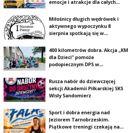
emocje i atrakcje dla całych
rodzin
Miłośnicy długich wędrówek i
aktywnego wypoczynku 8
sierpnia spotkają się w
Sandomierzu na I Maratonie
Pieszym „Tam Gdzie Pieprz
400 kilometrów dobra. Akcja „KM
Rośnie”
dla Dzieci” pomoże
podopiecznym DPS w
Mokrzyszowie
Rusza nabór do dziewczęcej
sekcji Akademii Piłkarskiej SKS
Wisły Sandomierz
Sport i dobra energia nad
Jeziorem Tarnobrzeskim.
Piątkowe treningi czekają na