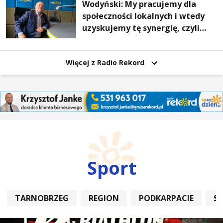
Wodyński: My pracujemy dla
społeczności lokalnych i wtedy
uzyskujemy tę synergię, czyli
wzajemnie się wspieramy
Więcej z Radio Rekord
Sport
TARNOBRZEG
REGION
PODKARPACIE
S