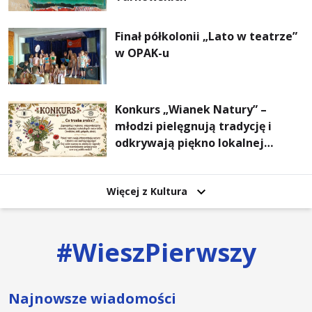
Finał półkolonii „Lato w teatrze”
w OPAK-u
Konkurs „Wianek Natury” –
młodzi pielęgnują tradycję i
odkrywają piękno lokalnej
przyrody
Więcej z Kultura
#
WieszPierwszy
Najnowsze wiadomości