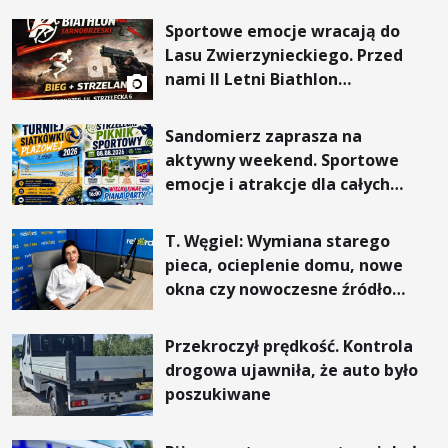
Sportowe emocje wracają do
Lasu Zwierzynieckiego. Przed
nami II Letni Biathlon
Tarnobrzeski
Sandomierz zaprasza na
aktywny weekend. Sportowe
emocje i atrakcje dla całych
rodzin
T. Węgiel: Wymiana starego
pieca, ocieplenie domu, nowe
okna czy nowoczesne źródło
ogrzewania – to mniejsze
rachunki za energię, lepszy
Przekroczył prędkość. Kontrola
komfort życia i... czystsze
drogowa ujawniła, że auto było
powietrze
poszukiwane