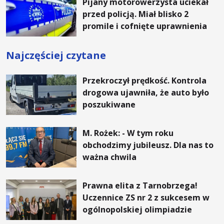
Pijany motorowerzysta uciekał
przed policją. Miał blisko 2
promile i cofnięte uprawnienia
Najczęściej czytane
Przekroczył prędkość. Kontrola
drogowa ujawniła, że auto było
poszukiwane
M. Rożek: - W tym roku
obchodzimy jubileusz. Dla nas to
ważna chwila
Prawna elita z Tarnobrzega!
Uczennice ZS nr 2 z sukcesem w
ogólnopolskiej olimpiadzie