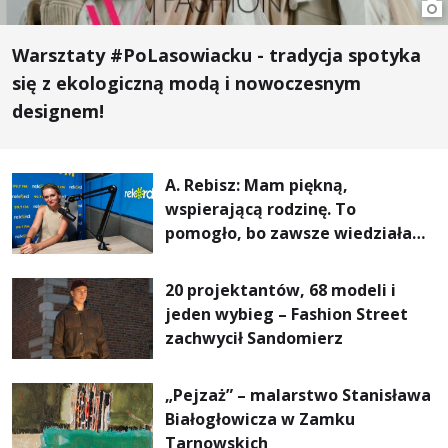
Warsztaty #PoLasowiacku - tradycja spotyka
się z ekologiczną modą i nowoczesnym
designem!
A. Rebisz: Mam piękną,
wspierającą rodzinę. To
pomogło, bo zawsze wiedziałam,
że mogę. Rodzina jest
najważniejsza
20 projektantów, 68 modeli i
jeden wybieg – Fashion Street
zachwycił Sandomierz
„Pejzaż” – malarstwo Stanisława
Białogłowicza w Zamku
Tarnowskich