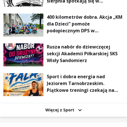
sierpnia spotkają się w
Sandomierzu na I Maratonie
Pieszym „Tam Gdzie Pieprz
400 kilometrów dobra. Akcja „KM
Rośnie”
dla Dzieci” pomoże
podopiecznym DPS w
Mokrzyszowie
Rusza nabór do dziewczęcej
sekcji Akademii Piłkarskiej SKS
Wisły Sandomierz
Sport i dobra energia nad
Jeziorem Tarnobrzeskim.
Piątkowe treningi czekają na
uczestników
Więcej z Sport