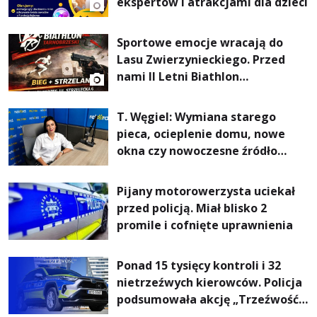
ekspertów i atrakcjami dla dzieci
Sportowe emocje wracają do
Lasu Zwierzynieckiego. Przed
nami II Letni Biathlon
Tarnobrzeski
T. Węgiel: Wymiana starego
pieca, ocieplenie domu, nowe
okna czy nowoczesne źródło
ogrzewania – to mniejsze
rachunki za energię, lepszy
Pijany motorowerzysta uciekał
komfort życia i... czystsze
przed policją. Miał blisko 2
powietrze
promile i cofnięte uprawnienia
Ponad 15 tysięcy kontroli i 32
nietrzeźwych kierowców. Policja
podsumowała akcję „Trzeźwość”
na Podkarpaciu