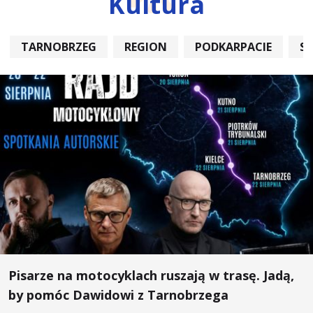
Kultura
TARNOBRZEG
REGION
PODKARPACIE
S
Pisarze na motocyklach ruszają w trasę. Jadą,
by pomóc Dawidowi z Tarnobrzega