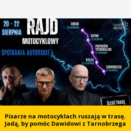
Pisarze na motocyklach ruszają w trasę.
Jadą, by pomóc Dawidowi z Tarnobrzega