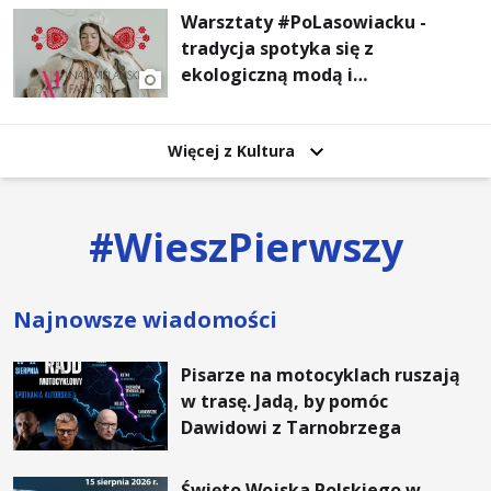
Warsztaty #PoLasowiacku -
tradycja spotyka się z
ekologiczną modą i
nowoczesnym designem!
Więcej z Kultura
#
WieszPierwszy
Najnowsze wiadomości
Pisarze na motocyklach ruszają
w trasę. Jadą, by pomóc
Dawidowi z Tarnobrzega
Święto Wojska Polskiego w