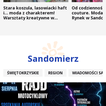
Stara koszula, lasowiacki haft
Od codzienności
i… moda z charakterem!
couture. Moda 
Warsztaty kreatywne w
Rynek w Sandom
ramach NFW
(ZDJĘCIA)
Sandomierz
ŚWIĘTOKRZYSKIE
REGION
WIADOMOŚCI SA