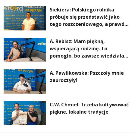
rachunki za energię, lepszy
Siekiera: Polskiego rolnika
komfort życia i... czystsze
próbuje się przedstawić jako
powietrze
tego roszczeniowego, a prawda
jest zupełnie inna
A. Rebisz: Mam piękną,
wspierającą rodzinę. To
pomogło, bo zawsze wiedziałam,
że mogę. Rodzina jest
najważniejsza
A. Pawlikowska: Pszczoły mnie
zauroczyły!
C.W. Chmiel: Trzeba kultywować
piękne, lokalne tradycje