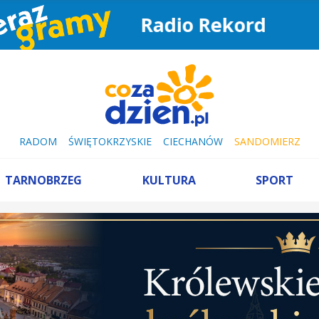
Radio Rekord
RADOM
ŚWIĘTOKRZYSKIE
CIECHANÓW
SANDOMIERZ
TARNOBRZEG
KULTURA
SPORT