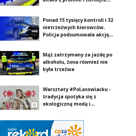
uprawnienia
Ponad 15 tysięcy kontroli i 32
nietrzeźwych kierowców.
Policja podsumowała akcję
„Trzeźwość” na Podkarpaciu
Mąż zatrzymany za jazdę po
alkoholu, żona również nie
była trzeźwa
Warsztaty #PoLasowiacku -
tradycja spotyka się z
ekologiczną modą i
nowoczesnym designem!