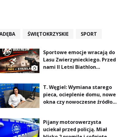
ADĘBA
ŚWIĘTOKRZYSKIE
SPORT
Sportowe emocje wracają do
Lasu Zwierzynieckiego. Przed
nami II Letni Biathlon
Tarnobrzeski
T. Węgiel: Wymiana starego
pieca, ocieplenie domu, nowe
okna czy nowoczesne źródło
ogrzewania – to mniejsze
rachunki za energię, lepszy
Pijany motorowerzysta
komfort życia i... czystsze
uciekał przed policją. Miał
powietrze
blisko 2 promile i cofnięte