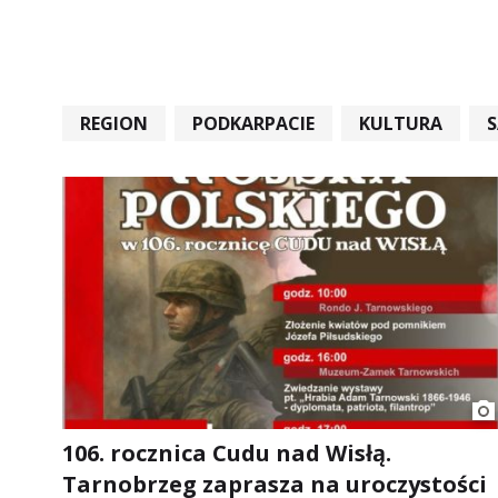
REGION
PODKARPACIE
KULTURA
#STARACHOWICE #REKORD #SANDOMIERZ #RA
106. rocznica Cudu nad Wisłą.
Tarnobrzeg zaprasza na uroczystości