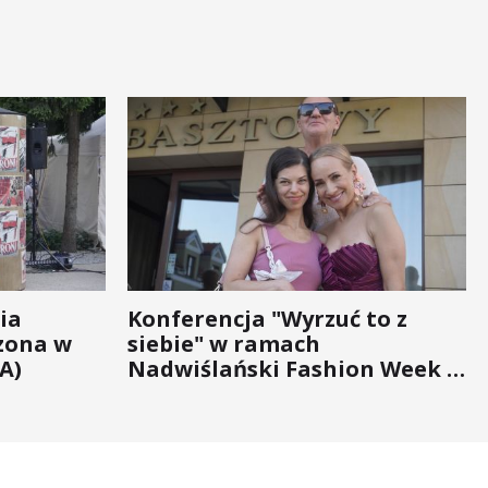
ia
Konferencja "Wyrzuć to z
zona w
siebie" w ramach
A)
Nadwiślański Fashion Week -
bo moda na zdrowie nigdy nie
wychodzi z... mody!