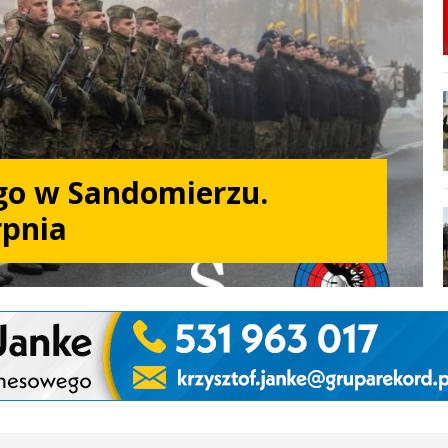
go w Sandomierzu.
rpnia