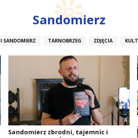
Sandomierz
I SANDOMIERZ
TARNOBRZEG
ZDJĘCIA
KUL
REMONT
Sandomierz zbrodni, tajemnic i