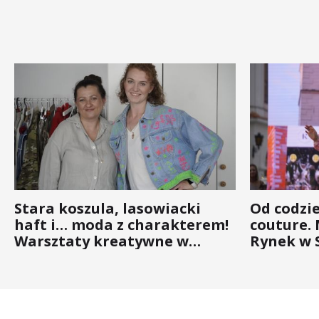
Stara koszula, lasowiacki
Od codzi
haft i… moda z charakterem!
couture.
Warsztaty kreatywne w
Rynek w 
ramach NFW
(ZDJĘCIA)