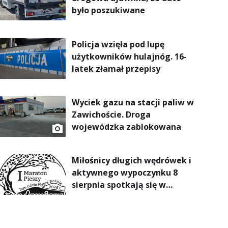
było poszukiwane
Policja wzięła pod lupę
użytkowników hulajnóg. 16-
latek złamał przepisy
Wyciek gazu na stacji paliw w
Zawichoście. Droga
wojewódzka zablokowana
Miłośnicy długich wędrówek i
aktywnego wypoczynku 8
sierpnia spotkają się w
Sandomierzu na I Maratonie
Pieszym „Tam Gdzie Pieprz
Rośnie”