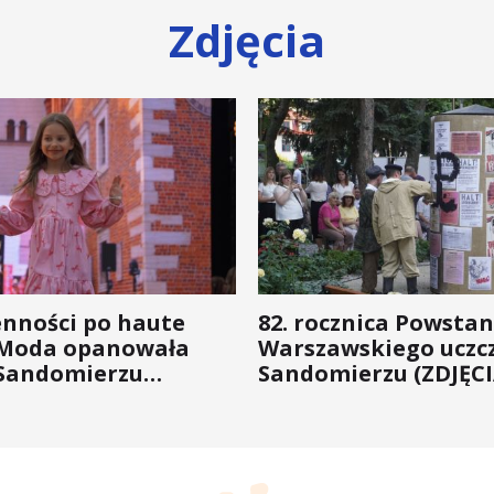
Zdjęcia
enności po haute
82. rocznica Powstan
 Moda opanowała
Warszawskiego uczc
Sandomierzu
Sandomierzu (ZDJĘCI