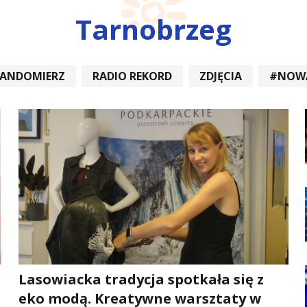
Tarnobrzeg
SANDOMIERZ
RADIO REKORD
ZDJĘCIA
#NOW
DIOREKORD #OPATÓW #RADIORE
#NOWA DĘBA
Lasowiacka tradycja spotkała się z
eko modą. Kreatywne warsztaty w