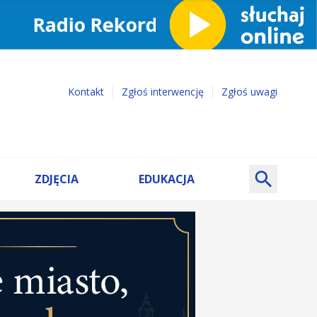
Kontakt
Zgłoś interwencję
Zgłoś uwagi
ZDJĘCIA
EDUKACJA