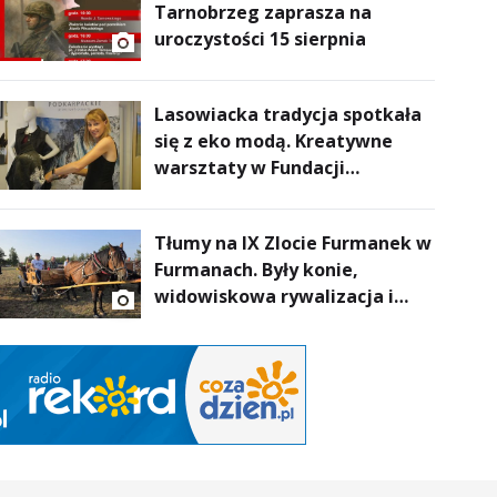
Tarnobrzeg zaprasza na
uroczystości 15 sierpnia
Lasowiacka tradycja spotkała
się z eko modą. Kreatywne
warsztaty w Fundacji
Artystycznej GA MON
Tłumy na IX Zlocie Furmanek w
Furmanach. Były konie,
widowiskowa rywalizacja i
wyjątkowi goście