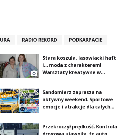
TURA
RADIO REKORD
PODKARPACIE
Stara koszula, lasowiacki haft
i… moda z charakterem!
Warsztaty kreatywne w
ramach NFW
Sandomierz zaprasza na
aktywny weekend. Sportowe
emocje i atrakcje dla całych
rodzin
Przekroczył prędkość. Kontrola
drogowa ujawniła, że auto