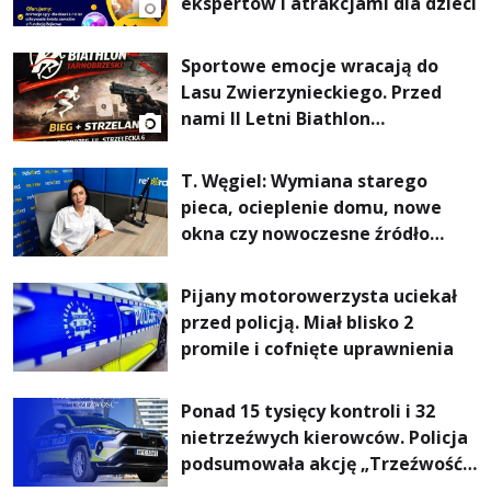
ekspertów i atrakcjami dla dzieci
Sportowe emocje wracają do
Lasu Zwierzynieckiego. Przed
nami II Letni Biathlon
Tarnobrzeski
T. Węgiel: Wymiana starego
pieca, ocieplenie domu, nowe
okna czy nowoczesne źródło
ogrzewania – to mniejsze
rachunki za energię, lepszy
Pijany motorowerzysta uciekał
komfort życia i... czystsze
przed policją. Miał blisko 2
powietrze
promile i cofnięte uprawnienia
Ponad 15 tysięcy kontroli i 32
nietrzeźwych kierowców. Policja
podsumowała akcję „Trzeźwość”
na Podkarpaciu