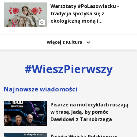
Warsztaty #PoLasowiacku -
tradycja spotyka się z
ekologiczną modą i
nowoczesnym designem!
Więcej z Kultura
#
WieszPierwszy
Najnowsze wiadomości
Pisarze na motocyklach ruszają
w trasę. Jadą, by pomóc
Dawidowi z Tarnobrzega
Święto Wojska Polskiego w