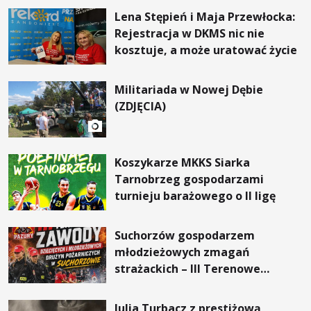
Lena Stępień i Maja Przewłocka:
Rejestracja w DKMS nic nie
kosztuje, a może uratować życie
Militariada w Nowej Dębie
(ZDJĘCIA)
Koszykarze MKKS Siarka
Tarnobrzeg gospodarzami
turnieju barażowego o II ligę
Suchorzów gospodarzem
młodzieżowych zmagań
strażackich – III Terenowe
Zawody już we wrześniu
Julia Turbacz z prestiżową