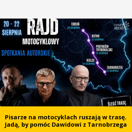
Pisarze na motocyklach ruszają w trasę.
Jadą, by pomóc Dawidowi z Tarnobrzega