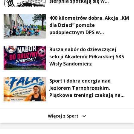
sierpnia spotkają się w
Sandomierzu na I Maratonie
Pieszym „Tam Gdzie Pieprz
400 kilometrów dobra. Akcja „KM
Rośnie”
dla Dzieci” pomoże
podopiecznym DPS w
Mokrzyszowie
Rusza nabór do dziewczęcej
sekcji Akademii Piłkarskiej SKS
Wisły Sandomierz
Sport i dobra energia nad
Jeziorem Tarnobrzeskim.
Piątkowe treningi czekają na
uczestników
Więcej z Sport