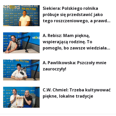
rachunki za energię, lepszy
Siekiera: Polskiego rolnika
komfort życia i... czystsze
próbuje się przedstawić jako
powietrze
tego roszczeniowego, a prawda
jest zupełnie inna
A. Rebisz: Mam piękną,
wspierającą rodzinę. To
pomogło, bo zawsze wiedziałam,
że mogę. Rodzina jest
najważniejsza
A. Pawlikowska: Pszczoły mnie
zauroczyły!
C.W. Chmiel: Trzeba kultywować
piękne, lokalne tradycje