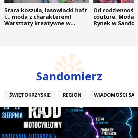
Stara koszula, lasowiacki haft
Od codzienności
i… moda z charakterem!
couture. Moda 
Warsztaty kreatywne w
Rynek w Sandom
ramach NFW
(ZDJĘCIA)
Sandomierz
ŚWIĘTOKRZYSKIE
REGION
WIADOMOŚCI SA