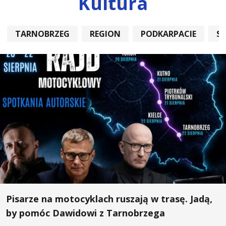
Kultura
TARNOBRZEG
REGION
PODKARPACIE
S
Pisarze na motocyklach ruszają w trasę. Jadą,
by pomóc Dawidowi z Tarnobrzega