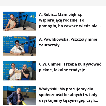
A. Rebisz: Mam piękną,
wspierającą rodzinę. To
pomogło, bo zawsze wiedziałam,
że mogę. Rodzina jest
najważniejsza
A. Pawlikowska: Pszczoły mnie
zauroczyły!
C.W. Chmiel: Trzeba kultywować
piękne, lokalne tradycje
Wodyński: My pracujemy dla
społeczności lokalnych i wtedy
uzyskujemy tę synergię, czyli