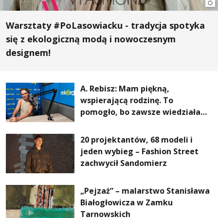
Warsztaty #PoLasowiacku - tradycja spotyka
się z ekologiczną modą i nowoczesnym
designem!
A. Rebisz: Mam piękną,
wspierającą rodzinę. To
pomogło, bo zawsze wiedziałam,
że mogę. Rodzina jest
najważniejsza
20 projektantów, 68 modeli i
jeden wybieg – Fashion Street
zachwycił Sandomierz
„Pejzaż” – malarstwo Stanisława
Białogłowicza w Zamku
Tarnowskich