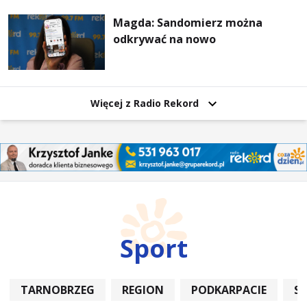
wzajemnie się wspieramy
Magda: Sandomierz można
odkrywać na nowo
Więcej z Radio Rekord
Sport
TARNOBRZEG
REGION
PODKARPACIE
S