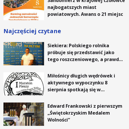
Sandomierz w krajowej czołówce
najbogatszych miast
powiatowych. Awans o 21 miejsc
Najczęściej czytane
Siekiera: Polskiego rolnika
próbuje się przedstawić jako
tego roszczeniowego, a prawda
jest zupełnie inna
Miłośnicy długich wędrówek i
aktywnego wypoczynku 8
sierpnia spotkają się w
Sandomierzu na I Maratonie
Pieszym „Tam Gdzie Pieprz
Edward Frankowski z pierwszym
Rośnie”
„Świętokrzyskim Medalem
Wolności”