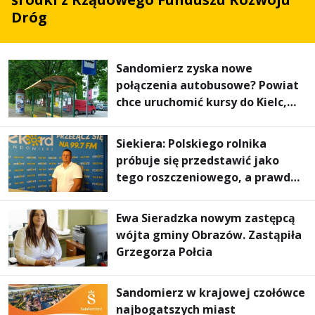
Dróg
Sandomierz zyska nowe
połączenia autobusowe? Powiat
chce uruchomić kursy do Kielc,
Stalowej Woli i Annopola
Siekiera: Polskiego rolnika
próbuje się przedstawić jako
tego roszczeniowego, a prawda
jest zupełnie inna
Ewa Sieradzka nowym zastępcą
wójta gminy Obrazów. Zastąpiła
Grzegorza Połcia
Sandomierz w krajowej czołówce
najbogatszych miast