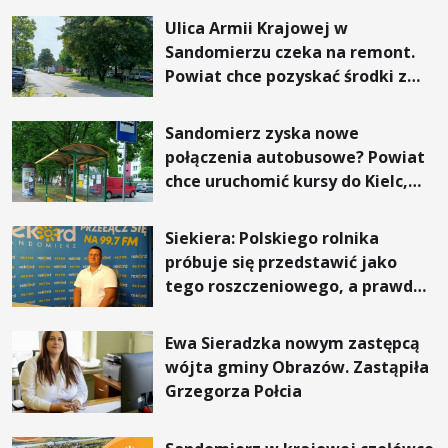
Ulica Armii Krajowej w
Sandomierzu czeka na remont.
Powiat chce pozyskać środki z
Rządowego Funduszu Rozwoju
Dróg
Sandomierz zyska nowe
połączenia autobusowe? Powiat
chce uruchomić kursy do Kielc,
Stalowej Woli i Annopola
Siekiera: Polskiego rolnika
próbuje się przedstawić jako
tego roszczeniowego, a prawda
jest zupełnie inna
Ewa Sieradzka nowym zastępcą
wójta gminy Obrazów. Zastąpiła
Grzegorza Połcia