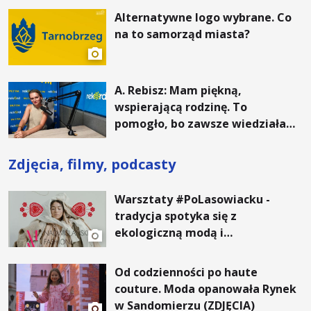
Alternatywne logo wybrane. Co
na to samorząd miasta?
A. Rebisz: Mam piękną,
wspierającą rodzinę. To
pomogło, bo zawsze wiedziałam,
że mogę. Rodzina jest
najważniejsza
Zdjęcia, filmy, podcasty
Warsztaty #PoLasowiacku -
tradycja spotyka się z
ekologiczną modą i
nowoczesnym designem!
Od codzienności po haute
couture. Moda opanowała Rynek
w Sandomierzu (ZDJĘCIA)