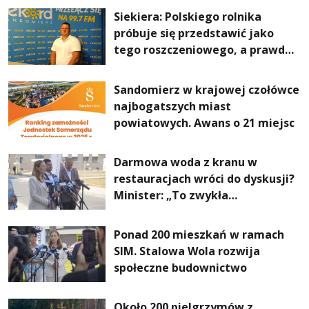
Siekiera: Polskiego rolnika
próbuje się przedstawić jako
tego roszczeniowego, a prawda
jest zupełnie inna
Sandomierz w krajowej czołówce
najbogatszych miast
powiatowych. Awans o 21 miejsc
Darmowa woda z kranu w
restauracjach wróci do dyskusji?
Minister: „To zwykła
normalność”
Ponad 200 mieszkań w ramach
SIM. Stalowa Wola rozwija
społeczne budownictwo
Około 200 pielgrzymów z