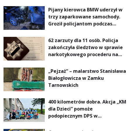
Pijany kierowca BMW uderzył w
trzy zaparkowane samochody.
Groził policjantom podczas
interwencji
62 zarzuty dla 11 osób. Policja
zakończyła śledztwo w sprawie
narkotykowego procederu na
Podkarpaciu
„Pejzaż” – malarstwo Stanisława
Białogłowicza w Zamku
Tarnowskich
400 kilometrów dobra. Akcja „KM
dla Dzieci” pomoże
podopiecznym DPS w
Mokrzyszowie