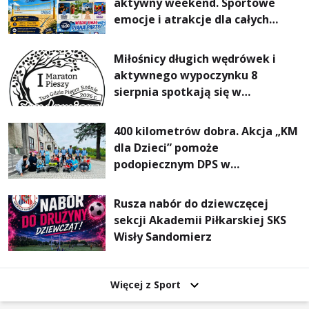
aktywny weekend. Sportowe
emocje i atrakcje dla całych
rodzin
Miłośnicy długich wędrówek i
aktywnego wypoczynku 8
sierpnia spotkają się w
Sandomierzu na I Maratonie
Pieszym „Tam Gdzie Pieprz
400 kilometrów dobra. Akcja „KM
Rośnie”
dla Dzieci” pomoże
podopiecznym DPS w
Mokrzyszowie
Rusza nabór do dziewczęcej
sekcji Akademii Piłkarskiej SKS
Wisły Sandomierz
Więcej z Sport