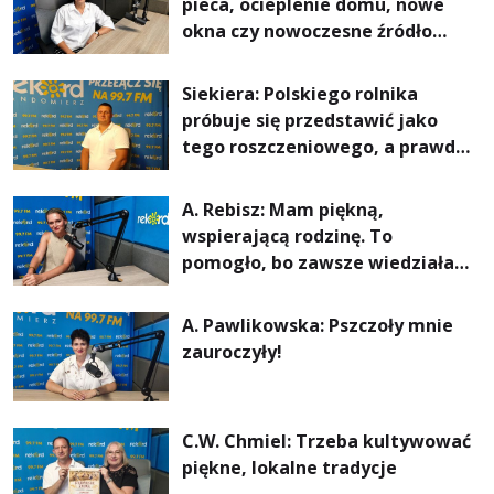
pieca, ocieplenie domu, nowe
okna czy nowoczesne źródło
ogrzewania – to mniejsze
rachunki za energię, lepszy
Siekiera: Polskiego rolnika
komfort życia i... czystsze
próbuje się przedstawić jako
powietrze
tego roszczeniowego, a prawda
jest zupełnie inna
A. Rebisz: Mam piękną,
wspierającą rodzinę. To
pomogło, bo zawsze wiedziałam,
że mogę. Rodzina jest
najważniejsza
A. Pawlikowska: Pszczoły mnie
zauroczyły!
C.W. Chmiel: Trzeba kultywować
piękne, lokalne tradycje