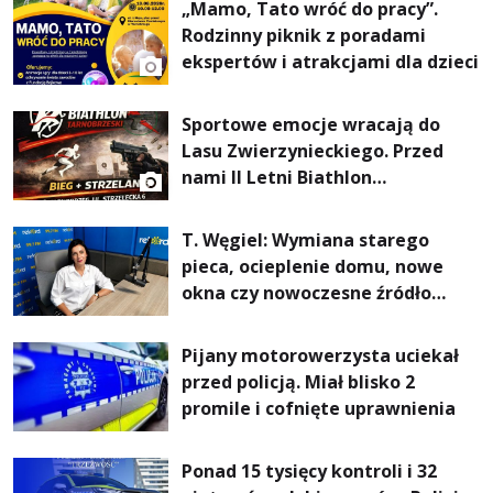
„Mamo, Tato wróć do pracy”.
Rodzinny piknik z poradami
ekspertów i atrakcjami dla dzieci
Sportowe emocje wracają do
Lasu Zwierzynieckiego. Przed
nami II Letni Biathlon
Tarnobrzeski
T. Węgiel: Wymiana starego
pieca, ocieplenie domu, nowe
okna czy nowoczesne źródło
ogrzewania – to mniejsze
rachunki za energię, lepszy
Pijany motorowerzysta uciekał
komfort życia i... czystsze
przed policją. Miał blisko 2
powietrze
promile i cofnięte uprawnienia
Ponad 15 tysięcy kontroli i 32