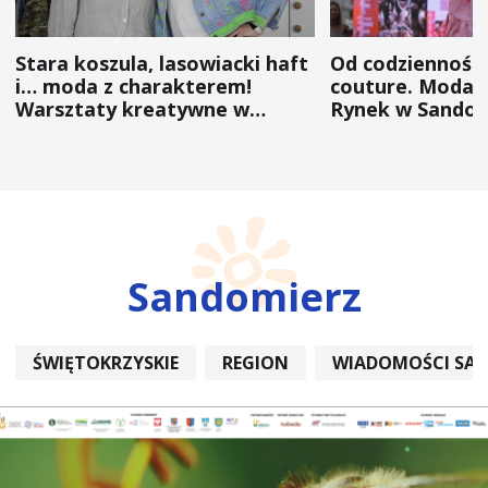
Stara koszula, lasowiacki haft
Od codzienności
i… moda z charakterem!
couture. Moda 
Warsztaty kreatywne w
Rynek w Sandom
ramach NFW
(ZDJĘCIA)
Sandomierz
ŚWIĘTOKRZYSKIE
REGION
WIADOMOŚCI SA