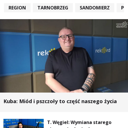
REGION
TARNOBRZEG
SANDOMIERZ
PO
Kuba: Miód i pszczoły to część naszego życia
T. Węgiel: Wymiana starego