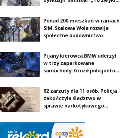
dyskusji? Minister: „To zwykła
normalność”
Ponad 200 mieszkań w ramach
SIM. Stalowa Wola rozwija
społeczne budownictwo
Pijany kierowca BMW uderzył
w trzy zaparkowane
samochody. Groził policjantom
podczas interwencji
62 zarzuty dla 11 osób. Policja
zakończyła śledztwo w
sprawie narkotykowego
procederu na Podkarpaciu