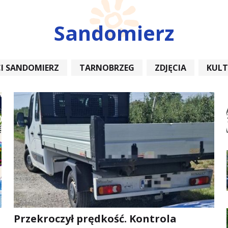
Sandomierz
I SANDOMIERZ
TARNOBRZEG
ZDJĘCIA
KUL
REMONT
Przekroczył prędkość. Kontrola