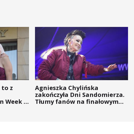
 to z
Agnieszka Chylińska
zakończyła Dni Sandomierza.
n Week -
Tłumy fanów na finałowym
nigdy nie
koncercie (ZDJĘCIA)