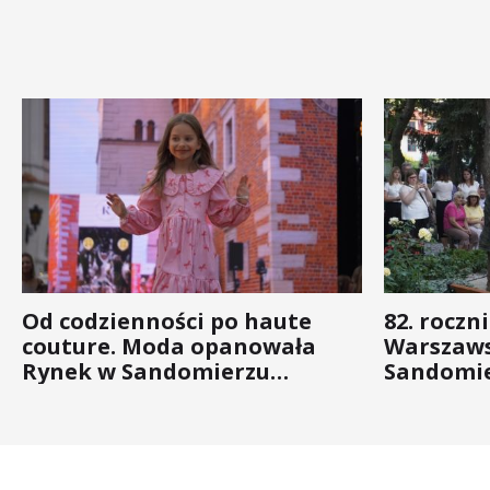
Od codzienności po haute
82. roczn
couture. Moda opanowała
Warszaws
Rynek w Sandomierzu
Sandomie
(ZDJĘCIA)