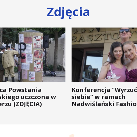
Zdjęcia
ica Powstania
Konferencja "Wyrzuć
kiego uczczona w
siebie" w ramach
rzu (ZDJĘCIA)
Nadwiślański Fashio
bo moda na zdrowie 
wychodzi z... mody!