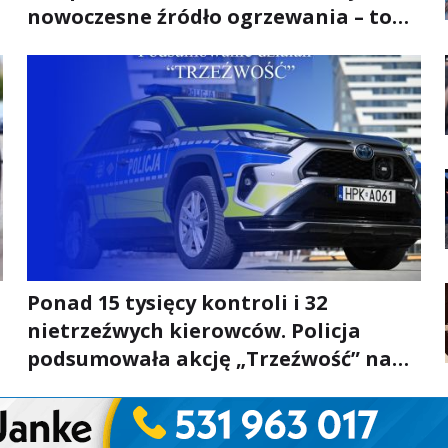
nowoczesne źródło ogrzewania – to
mniejsze rachunki za energię, lepszy
komfort życia i... czystsze powietrze
Ponad 15 tysięcy kontroli i 32
nietrzeźwych kierowców. Policja
podsumowała akcję „Trzeźwość” na
Podkarpaciu