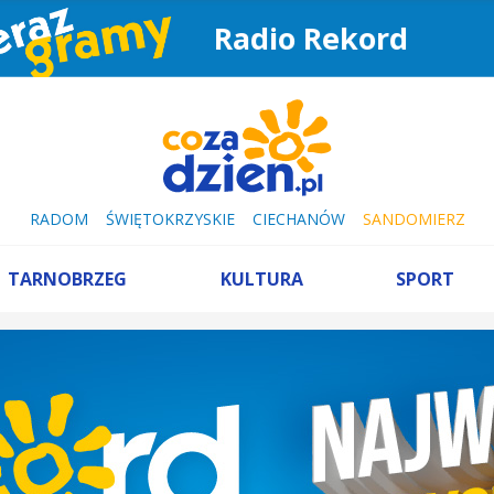
Radio Rekord
RADOM
ŚWIĘTOKRZYSKIE
CIECHANÓW
SANDOMIERZ
TARNOBRZEG
KULTURA
SPORT