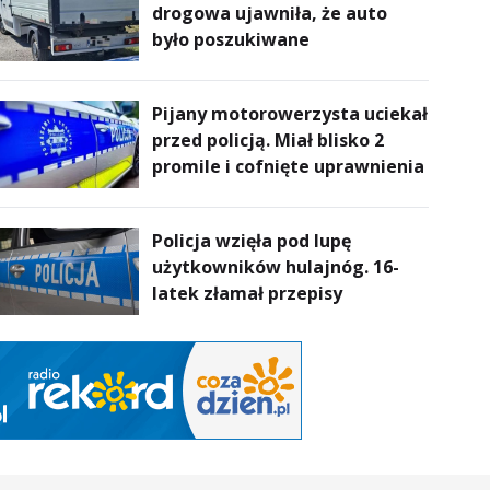
drogowa ujawniła, że auto
powietrze
było poszukiwane
Pijany motorowerzysta uciekał
przed policją. Miał blisko 2
promile i cofnięte uprawnienia
Policja wzięła pod lupę
użytkowników hulajnóg. 16-
latek złamał przepisy