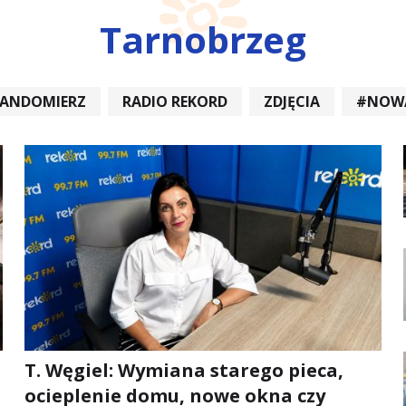
Tarnobrzeg
SANDOMIERZ
RADIO REKORD
ZDJĘCIA
#NOW
DIOREKORD #OPATÓW #RADIORE
#NOWA DĘBA
T. Węgiel: Wymiana starego pieca,
ocieplenie domu, nowe okna czy