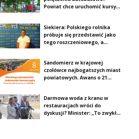
Powiat chce uruchomić kursy
do Kielc, Stalowej Woli i
Annopola
Siekiera: Polskiego rolnika
próbuje się przedstawić jako
tego roszczeniowego, a
prawda jest zupełnie inna
Sandomierz w krajowej
czołówce najbogatszych miast
powiatowych. Awans o 21
miejsc
Darmowa woda z kranu w
restauracjach wróci do
dyskusji? Minister: „To zwykła
normalność”