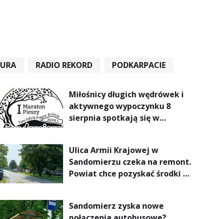
TURA
RADIO REKORD
PODKARPACIE
Miłośnicy długich wędrówek i
aktywnego wypoczynku 8
sierpnia spotkają się w
Sandomierzu na I Maratonie
Pieszym „Tam Gdzie Pieprz
Ulica Armii Krajowej w
Rośnie”
Sandomierzu czeka na remont.
Powiat chce pozyskać środki z
Rządowego Funduszu Rozwoju
Dróg
Sandomierz zyska nowe
połączenia autobusowe?