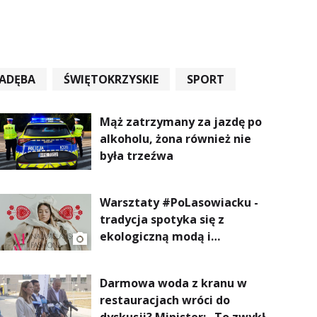
ADĘBA
ŚWIĘTOKRZYSKIE
SPORT
Mąż zatrzymany za jazdę po
alkoholu, żona również nie
była trzeźwa
Warsztaty #PoLasowiacku -
tradycja spotyka się z
ekologiczną modą i
nowoczesnym designem!
Darmowa woda z kranu w
restauracjach wróci do