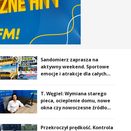
Sandomierz zaprasza na
aktywny weekend. Sportowe
emocje i atrakcje dla całych
rodzin
T. Węgiel: Wymiana starego
pieca, ocieplenie domu, nowe
okna czy nowoczesne źródło
ogrzewania – to mniejsze
rachunki za energię, lepszy
Przekroczył prędkość. Kontrola
komfort życia i... czystsze