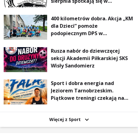
sierpnia spotkają się w
Sandomierzu na I Maratonie
Pieszym „Tam Gdzie Pieprz
400 kilometrów dobra. Akcja „KM
Rośnie”
dla Dzieci” pomoże
podopiecznym DPS w
Mokrzyszowie
Rusza nabór do dziewczęcej
sekcji Akademii Piłkarskiej SKS
Wisły Sandomierz
Sport i dobra energia nad
Jeziorem Tarnobrzeskim.
Piątkowe treningi czekają na
uczestników
Więcej z Sport