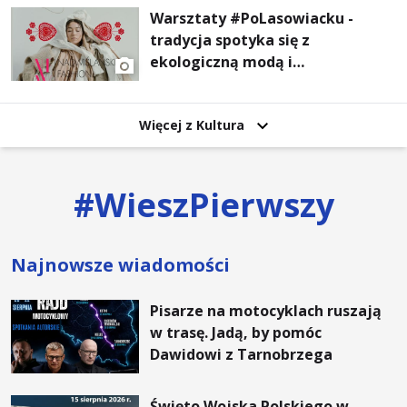
Warsztaty #PoLasowiacku -
tradycja spotyka się z
ekologiczną modą i
nowoczesnym designem!
Więcej z Kultura
#
WieszPierwszy
Najnowsze wiadomości
Pisarze na motocyklach ruszają
w trasę. Jadą, by pomóc
Dawidowi z Tarnobrzega
Święto Wojska Polskiego w