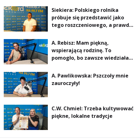
rachunki za energię, lepszy
Siekiera: Polskiego rolnika
komfort życia i... czystsze
próbuje się przedstawić jako
powietrze
tego roszczeniowego, a prawda
jest zupełnie inna
A. Rebisz: Mam piękną,
wspierającą rodzinę. To
pomogło, bo zawsze wiedziałam,
że mogę. Rodzina jest
najważniejsza
A. Pawlikowska: Pszczoły mnie
zauroczyły!
C.W. Chmiel: Trzeba kultywować
piękne, lokalne tradycje