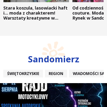
Stara koszula, lasowiacki haft
Od codzienności
i… moda z charakterem!
couture. Moda 
Warsztaty kreatywne w
Rynek w Sandom
ramach NFW
(ZDJĘCIA)
Sandomierz
ŚWIĘTOKRZYSKIE
REGION
WIADOMOŚCI SA