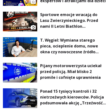
ekspertów i atrakcjami dla dzieci
Sportowe emocje wracają do
Lasu Zwierzynieckiego. Przed
nami II Letni Biathlon
Tarnobrzeski
T. Węgiel: Wymiana starego
pieca, ocieplenie domu, nowe
okna czy nowoczesne źródło
ogrzewania – to mniejsze
rachunki za energię, lepszy
Pijany motorowerzysta uciekał
komfort życia i... czystsze
przed policją. Miał blisko 2
powietrze
promile i cofnięte uprawnienia
Ponad 15 tysięcy kontroli i 32
nietrzeźwych kierowców. Policja
podsumowała akcję „Trzeźwość”
na Podkarpaciu