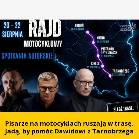
Pisarze na motocyklach ruszają w trasę.
Jadą, by pomóc Dawidowi z Tarnobrzega