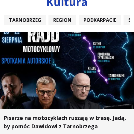
Kultura
TARNOBRZEG
REGION
PODKARPACIE
S
Pisarze na motocyklach ruszają w trasę. Jadą,
by pomóc Dawidowi z Tarnobrzega