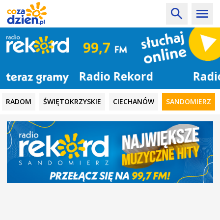
Radio Rekord
RADOM
ŚWIĘTOKRZYSKIE
CIECHANÓW
SANDOMIERZ