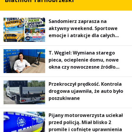
Sandomierz zaprasza na
aktywny weekend. Sportowe
emocje i atrakcje dla całych
rodzin
T. Węgiel: Wymiana starego
pieca, ocieplenie domu, nowe
okna czy nowoczesne źródło
ogrzewania – to mniejsze
rachunki za energię, lepszy
Przekroczył prędkość. Kontrola
komfort życia i... czystsze
drogowa ujawniła, że auto było
powietrze
poszukiwane
Pijany motorowerzysta uciekał
przed policją. Miał blisko 2
promile i cofnięte uprawnienia