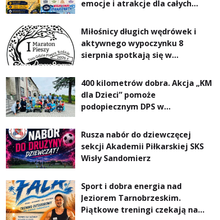
emocje i atrakcje dla całych
rodzin
Miłośnicy długich wędrówek i
aktywnego wypoczynku 8
sierpnia spotkają się w
Sandomierzu na I Maratonie
Pieszym „Tam Gdzie Pieprz
400 kilometrów dobra. Akcja „KM
Rośnie”
dla Dzieci” pomoże
podopiecznym DPS w
Mokrzyszowie
Rusza nabór do dziewczęcej
sekcji Akademii Piłkarskiej SKS
Wisły Sandomierz
Sport i dobra energia nad
Jeziorem Tarnobrzeskim.
Piątkowe treningi czekają na