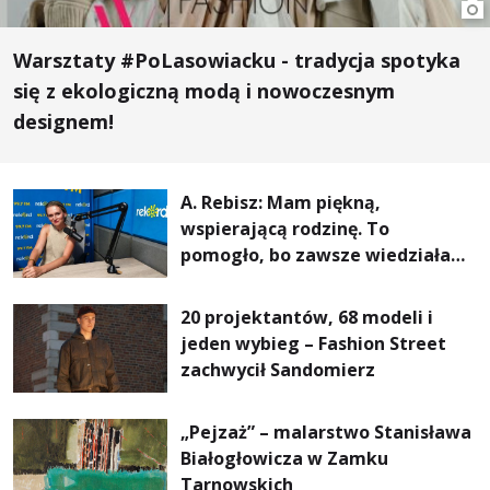
Warsztaty #PoLasowiacku - tradycja spotyka
się z ekologiczną modą i nowoczesnym
designem!
A. Rebisz: Mam piękną,
wspierającą rodzinę. To
pomogło, bo zawsze wiedziałam,
że mogę. Rodzina jest
najważniejsza
20 projektantów, 68 modeli i
jeden wybieg – Fashion Street
zachwycił Sandomierz
„Pejzaż” – malarstwo Stanisława
Białogłowicza w Zamku
Tarnowskich