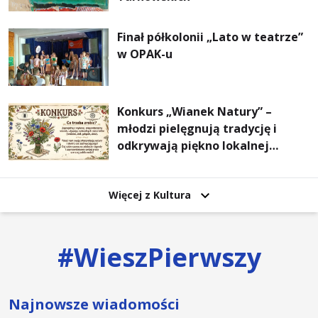
Finał półkolonii „Lato w teatrze”
w OPAK-u
Konkurs „Wianek Natury” –
młodzi pielęgnują tradycję i
odkrywają piękno lokalnej
przyrody
Więcej z Kultura
#
WieszPierwszy
Najnowsze wiadomości