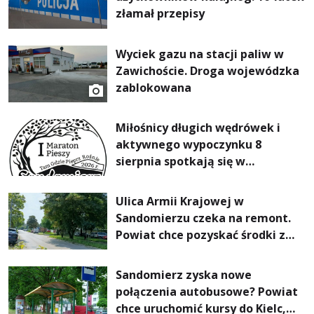
złamał przepisy
Wyciek gazu na stacji paliw w
Zawichoście. Droga wojewódzka
zablokowana
Miłośnicy długich wędrówek i
aktywnego wypoczynku 8
sierpnia spotkają się w
Sandomierzu na I Maratonie
Pieszym „Tam Gdzie Pieprz
Ulica Armii Krajowej w
Rośnie”
Sandomierzu czeka na remont.
Powiat chce pozyskać środki z
Rządowego Funduszu Rozwoju
Dróg
Sandomierz zyska nowe
połączenia autobusowe? Powiat
chce uruchomić kursy do Kielc,