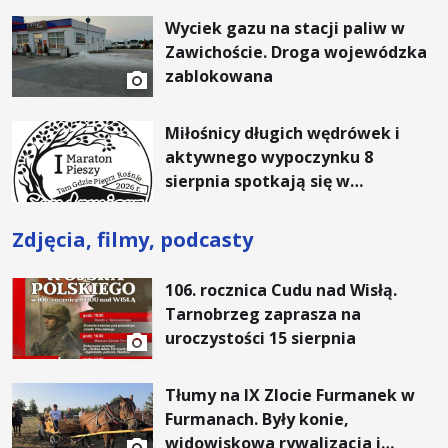
rachunki za energię, lepszy
Wyciek gazu na stacji paliw w
komfort życia i... czystsze
Zawichoście. Droga wojewódzka
powietrze
zablokowana
Miłośnicy długich wędrówek i
aktywnego wypoczynku 8
sierpnia spotkają się w
Sandomierzu na I Maratonie
Pieszym „Tam Gdzie Pieprz
Zdjęcia, filmy, podcasty
Rośnie”
106. rocznica Cudu nad Wisłą.
Tarnobrzeg zaprasza na
uroczystości 15 sierpnia
Tłumy na IX Zlocie Furmanek w
Furmanach. Były konie,
widowiskowa rywalizacja i