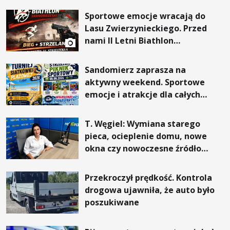
Sportowe emocje wracają do
Lasu Zwierzynieckiego. Przed
nami II Letni Biathlon
Tarnobrzeski
Sandomierz zaprasza na
aktywny weekend. Sportowe
emocje i atrakcje dla całych
rodzin
T. Węgiel: Wymiana starego
pieca, ocieplenie domu, nowe
okna czy nowoczesne źródło
ogrzewania – to mniejsze
rachunki za energię, lepszy
Przekroczył prędkość. Kontrola
komfort życia i... czystsze
drogowa ujawniła, że auto było
powietrze
poszukiwane