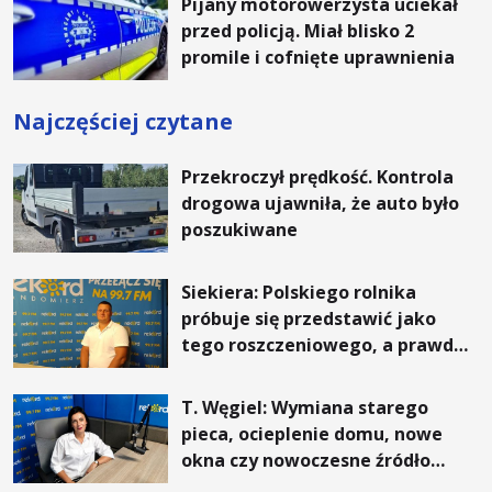
Pijany motorowerzysta uciekał
przed policją. Miał blisko 2
promile i cofnięte uprawnienia
Najczęściej czytane
Przekroczył prędkość. Kontrola
drogowa ujawniła, że auto było
poszukiwane
Siekiera: Polskiego rolnika
próbuje się przedstawić jako
tego roszczeniowego, a prawda
jest zupełnie inna
T. Węgiel: Wymiana starego
pieca, ocieplenie domu, nowe
okna czy nowoczesne źródło
ogrzewania – to mniejsze