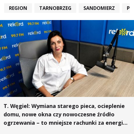
REGION
TARNOBRZEG
SANDOMIERZ
PO
T. Węgiel: Wymiana starego pieca, ocieplenie
domu, nowe okna czy nowoczesne źródło
ogrzewania – to mniejsze rachunki za energię,
lepszy komfort życia i... czystsze powietrze