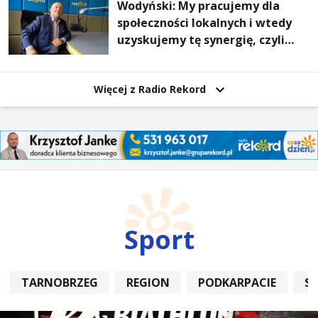
Wodyński: My pracujemy dla
społeczności lokalnych i wtedy
uzyskujemy tę synergię, czyli
wzajemnie się wspieramy
Więcej z Radio Rekord
Sport
TARNOBRZEG
REGION
PODKARPACIE
S