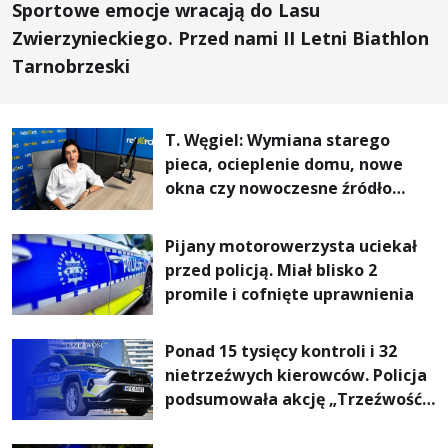
Sportowe emocje wracają do Lasu
Zwierzynieckiego. Przed nami II Letni Biathlon
Tarnobrzeski
T. Węgiel: Wymiana starego
pieca, ocieplenie domu, nowe
okna czy nowoczesne źródło
ogrzewania – to mniejsze
rachunki za energię, lepszy
Pijany motorowerzysta uciekał
komfort życia i... czystsze
przed policją. Miał blisko 2
powietrze
promile i cofnięte uprawnienia
Ponad 15 tysięcy kontroli i 32
nietrzeźwych kierowców. Policja
podsumowała akcję „Trzeźwość”
na Podkarpaciu