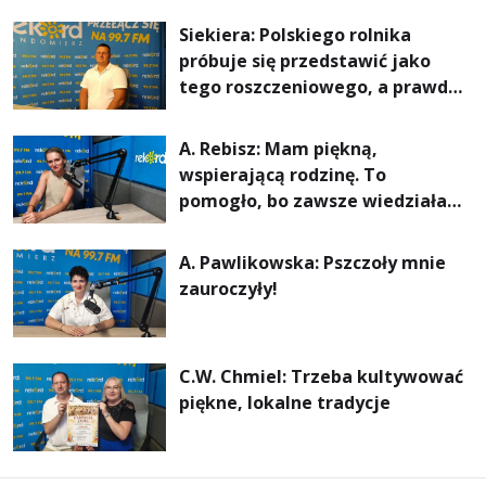
rachunki za energię, lepszy
Siekiera: Polskiego rolnika
komfort życia i... czystsze
próbuje się przedstawić jako
powietrze
tego roszczeniowego, a prawda
jest zupełnie inna
A. Rebisz: Mam piękną,
wspierającą rodzinę. To
pomogło, bo zawsze wiedziałam,
że mogę. Rodzina jest
najważniejsza
A. Pawlikowska: Pszczoły mnie
zauroczyły!
C.W. Chmiel: Trzeba kultywować
piękne, lokalne tradycje