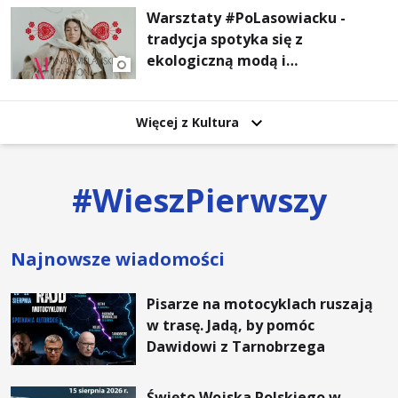
Warsztaty #PoLasowiacku -
tradycja spotyka się z
ekologiczną modą i
nowoczesnym designem!
Więcej z Kultura
#
WieszPierwszy
Najnowsze wiadomości
Pisarze na motocyklach ruszają
w trasę. Jadą, by pomóc
Dawidowi z Tarnobrzega
Święto Wojska Polskiego w