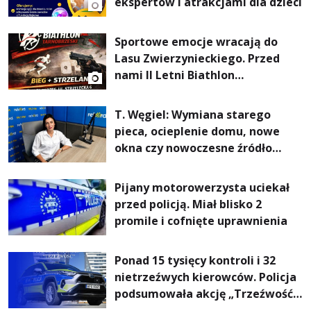
ekspertów i atrakcjami dla dzieci
Sportowe emocje wracają do
Lasu Zwierzynieckiego. Przed
nami II Letni Biathlon
Tarnobrzeski
T. Węgiel: Wymiana starego
pieca, ocieplenie domu, nowe
okna czy nowoczesne źródło
ogrzewania – to mniejsze
rachunki za energię, lepszy
Pijany motorowerzysta uciekał
komfort życia i... czystsze
przed policją. Miał blisko 2
powietrze
promile i cofnięte uprawnienia
Ponad 15 tysięcy kontroli i 32
nietrzeźwych kierowców. Policja
podsumowała akcję „Trzeźwość”
na Podkarpaciu