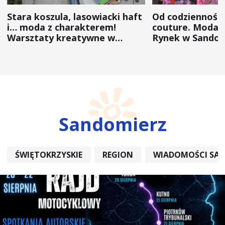
Stara koszula, lasowiacki haft
Od codzienności
i… moda z charakterem!
couture. Moda 
Warsztaty kreatywne w
Rynek w Sandom
ramach NFW
(ZDJĘCIA)
Sandomierz
ŚWIĘTOKRZYSKIE
REGION
WIADOMOŚCI SA