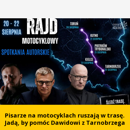
Pisarze na motocyklach ruszają w trasę.
Jadą, by pomóc Dawidowi z Tarnobrzega