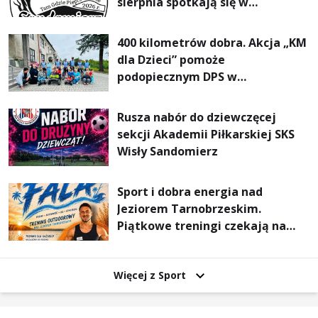
sierpnia spotkają się w
Sandomierzu na I Maratonie
Pieszym „Tam Gdzie Pieprz
400 kilometrów dobra. Akcja „KM
Rośnie”
dla Dzieci” pomoże
podopiecznym DPS w
Mokrzyszowie
Rusza nabór do dziewczęcej
sekcji Akademii Piłkarskiej SKS
Wisły Sandomierz
Sport i dobra energia nad
Jeziorem Tarnobrzeskim.
Piątkowe treningi czekają na
uczestników
Więcej z Sport