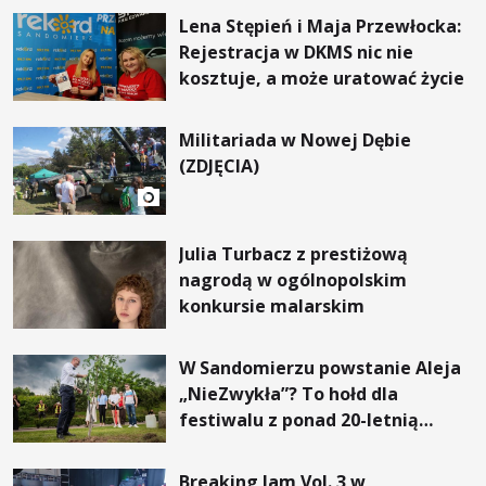
Lena Stępień i Maja Przewłocka:
Rejestracja w DKMS nic nie
kosztuje, a może uratować życie
Militariada w Nowej Dębie
(ZDJĘCIA)
Julia Turbacz z prestiżową
nagrodą w ogólnopolskim
konkursie malarskim
W Sandomierzu powstanie Aleja
„NieZwykła”? To hołd dla
festiwalu z ponad 20-letnią
tradycją
Breaking Jam Vol. 3 w