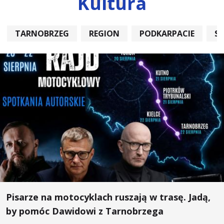
Kultura
TARNOBRZEG
REGION
PODKARPACIE
S
Pisarze na motocyklach ruszają w trasę. Jadą,
by pomóc Dawidowi z Tarnobrzega