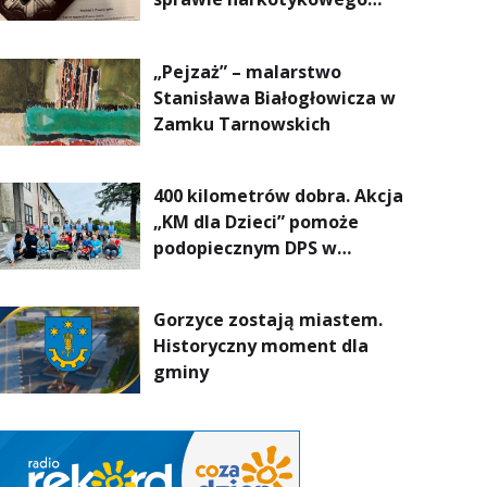
procederu na Podkarpaciu
„Pejzaż” – malarstwo
Stanisława Białogłowicza w
Zamku Tarnowskich
400 kilometrów dobra. Akcja
„KM dla Dzieci” pomoże
podopiecznym DPS w
Mokrzyszowie
Gorzyce zostają miastem.
Historyczny moment dla
gminy