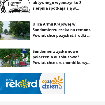
aktywnego wypoczynku 8
sierpnia spotkają się w
Sandomierzu na I Maratonie
Pieszym „Tam Gdzie Pieprz
Ulica Armii Krajowej w
Rośnie”
Sandomierzu czeka na remont.
Powiat chce pozyskać środki z
Rządowego Funduszu Rozwoju
Dróg
Sandomierz zyska nowe
połączenia autobusowe?
Powiat chce uruchomić kursy
do Kielc, Stalowej Woli i
Annopola