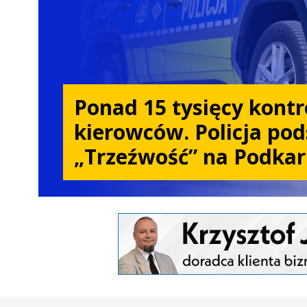
Ponad 15 tysięcy kontro
kierowców. Policja po
„Trzeźwość” na Podkar