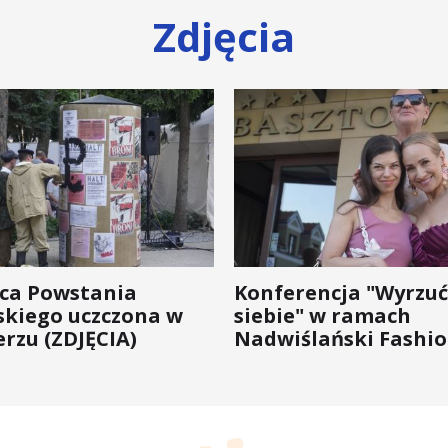
Zdjęcia
ica Powstania
Konferencja "Wyrzuć
kiego uczczona w
siebie" w ramach
rzu (ZDJĘCIA)
Nadwiślański Fashio
bo moda na zdrowie 
wychodzi z... mody!