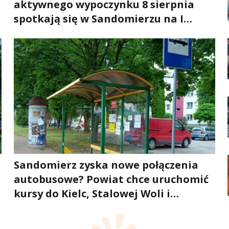
aktywnego wypoczynku 8 sierpnia
spotkają się w Sandomierzu na I
Maratonie Pieszym „Tam Gdzie Pieprz
Rośnie”
Sandomierz zyska nowe połączenia
autobusowe? Powiat chce uruchomić
kursy do Kielc, Stalowej Woli i
Annopola