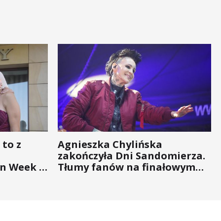
 to z
Agnieszka Chylińska
zakończyła Dni Sandomierza.
n Week -
Tłumy fanów na finałowym
nigdy nie
koncercie (ZDJĘCIA)