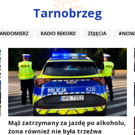
Tarnobrzeg
SANDOMIERZ
RADIO REKORD
ZDJĘCIA
#NOW
DIOREKORD #OPATÓW #RADIORE
#NOWA DĘBA
Mąż zatrzymany za jazdę po alkoholu,
żona również nie była trzeźwa