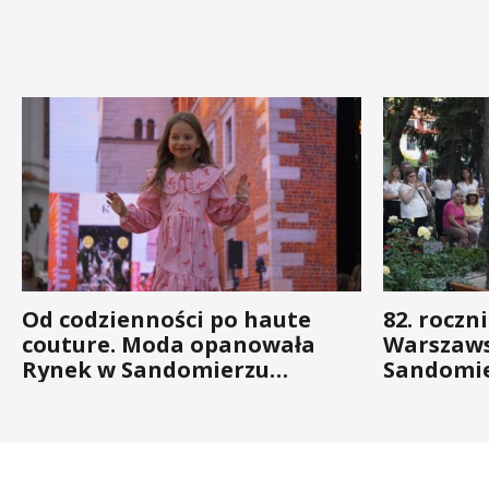
Od codzienności po haute
82. roczn
couture. Moda opanowała
Warszaws
Rynek w Sandomierzu
Sandomie
(ZDJĘCIA)