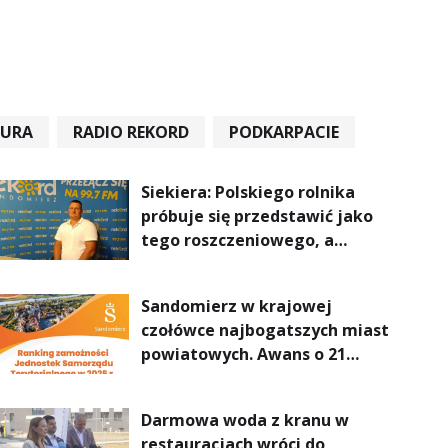
TURA
RADIO REKORD
PODKARPACIE
Siekiera: Polskiego rolnika
próbuje się przedstawić jako
tego roszczeniowego, a
prawda jest zupełnie inna
Sandomierz w krajowej
czołówce najbogatszych miast
powiatowych. Awans o 21
miejsc
Darmowa woda z kranu w
restauracjach wróci do