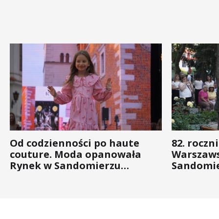
Od codzienności po haute
82. roczn
couture. Moda opanowała
Warszaws
Rynek w Sandomierzu
Sandomie
(ZDJĘCIA)