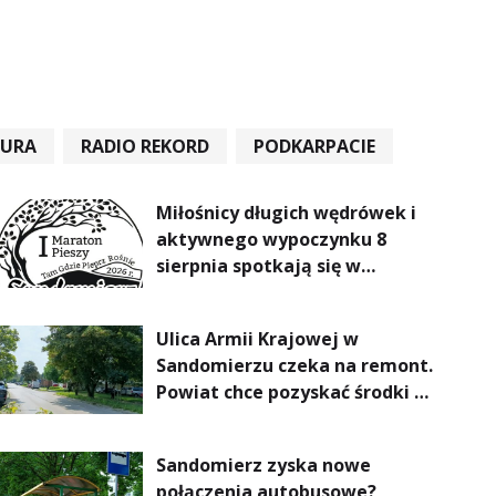
TURA
RADIO REKORD
PODKARPACIE
Miłośnicy długich wędrówek i
aktywnego wypoczynku 8
sierpnia spotkają się w
Sandomierzu na I Maratonie
Pieszym „Tam Gdzie Pieprz
Ulica Armii Krajowej w
Rośnie”
Sandomierzu czeka na remont.
Powiat chce pozyskać środki z
Rządowego Funduszu Rozwoju
Dróg
Sandomierz zyska nowe
połączenia autobusowe?