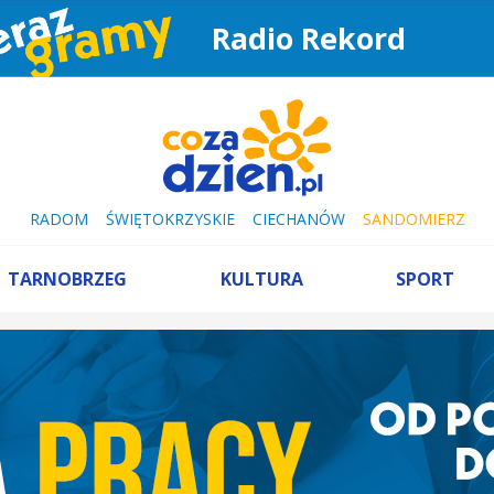
Radio Rekord
RADOM
ŚWIĘTOKRZYSKIE
CIECHANÓW
SANDOMIERZ
TARNOBRZEG
KULTURA
SPORT