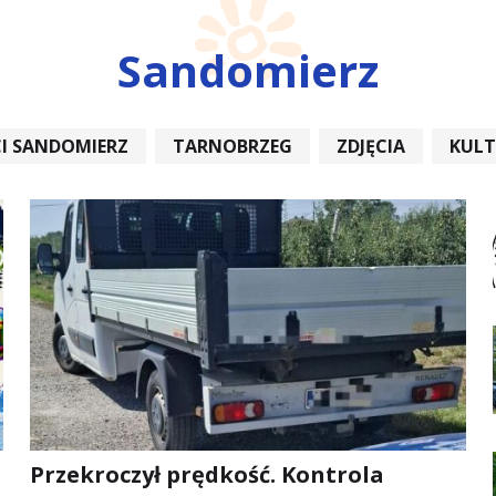
Sandomierz
I SANDOMIERZ
TARNOBRZEG
ZDJĘCIA
KUL
REMONT
Przekroczył prędkość. Kontrola