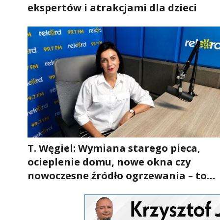
ekspertów i atrakcjami dla dzieci
T. Węgiel: Wymiana starego pieca,
ocieplenie domu, nowe okna czy
nowoczesne źródło ogrzewania – to
mniejsze rachunki za energię, lepszy
komfort życia i... czystsze powietrze