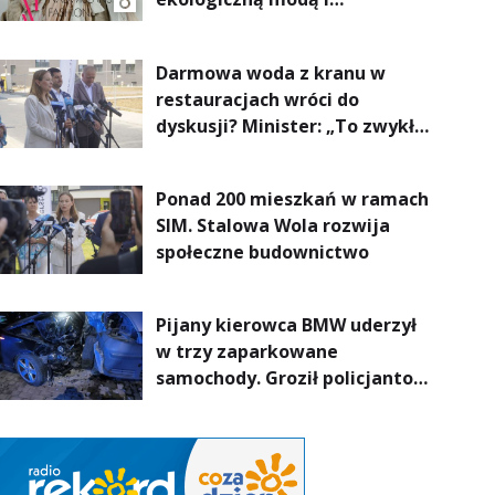
nowoczesnym designem!
Darmowa woda z kranu w
restauracjach wróci do
dyskusji? Minister: „To zwykła
normalność”
Ponad 200 mieszkań w ramach
SIM. Stalowa Wola rozwija
społeczne budownictwo
Pijany kierowca BMW uderzył
w trzy zaparkowane
samochody. Groził policjantom
podczas interwencji