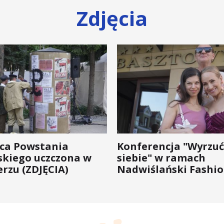
Zdjęcia
ica Powstania
Konferencja "Wyrzuć
kiego uczczona w
siebie" w ramach
rzu (ZDJĘCIA)
Nadwiślański Fashio
bo moda na zdrowie 
wychodzi z... mody!