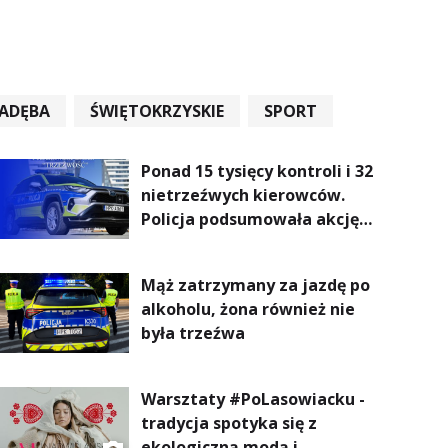
ADĘBA
ŚWIĘTOKRZYSKIE
SPORT
Ponad 15 tysięcy kontroli i 32
nietrzeźwych kierowców.
Policja podsumowała akcję
„Trzeźwość” na Podkarpaciu
Mąż zatrzymany za jazdę po
alkoholu, żona również nie
była trzeźwa
Warsztaty #PoLasowiacku -
tradycja spotyka się z
ekologiczną modą i