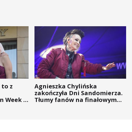
 to z
Agnieszka Chylińska
zakończyła Dni Sandomierza.
n Week -
Tłumy fanów na finałowym
nigdy nie
koncercie (ZDJĘCIA)