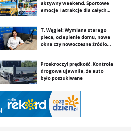
aktywny weekend. Sportowe
emocje i atrakcje dla całych
rodzin
T. Węgiel: Wymiana starego
pieca, ocieplenie domu, nowe
okna czy nowoczesne źródło
ogrzewania – to mniejsze
rachunki za energię, lepszy
Przekroczył prędkość. Kontrola
komfort życia i... czystsze
drogowa ujawniła, że auto
powietrze
było poszukiwane