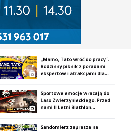
„Mamo, Tato wróć do pracy”.
Rodzinny piknik z poradami
ekspertów i atrakcjami dla
dzieci
Sportowe emocje wracają do
Lasu Zwierzynieckiego. Przed
nami II Letni Biathlon
Tarnobrzeski
Sandomierz zaprasza na