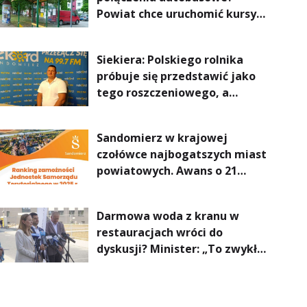
Powiat chce uruchomić kursy
do Kielc, Stalowej Woli i
Annopola
Siekiera: Polskiego rolnika
próbuje się przedstawić jako
tego roszczeniowego, a
prawda jest zupełnie inna
Sandomierz w krajowej
czołówce najbogatszych miast
powiatowych. Awans o 21
miejsc
Darmowa woda z kranu w
restauracjach wróci do
dyskusji? Minister: „To zwykła
normalność”