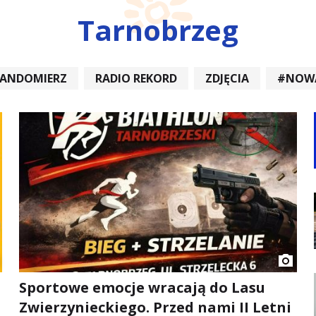
Tarnobrzeg
SANDOMIERZ
RADIO REKORD
ZDJĘCIA
#NOW
DIOREKORD #OPATÓW #RADIORE
#NOWA DĘBA
Sportowe emocje wracają do Lasu
Zwierzynieckiego. Przed nami II Letni