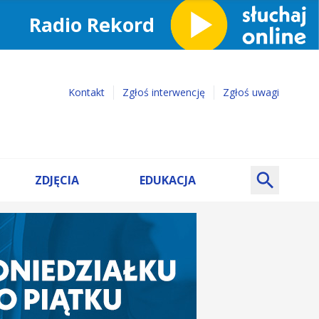
Kontakt
Zgłoś interwencję
Zgłoś uwagi
ZDJĘCIA
EDUKACJA