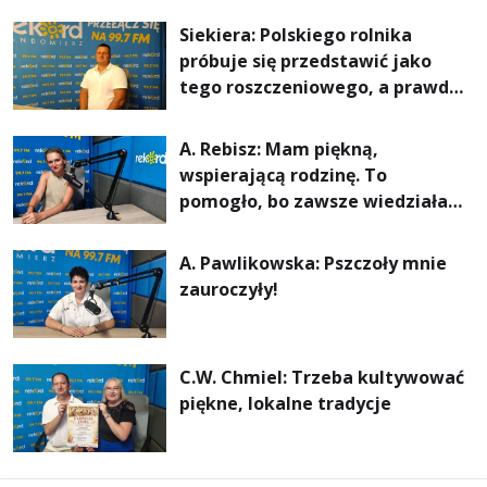
rachunki za energię, lepszy
Siekiera: Polskiego rolnika
komfort życia i... czystsze
próbuje się przedstawić jako
powietrze
tego roszczeniowego, a prawda
jest zupełnie inna
A. Rebisz: Mam piękną,
wspierającą rodzinę. To
pomogło, bo zawsze wiedziałam,
że mogę. Rodzina jest
najważniejsza
A. Pawlikowska: Pszczoły mnie
zauroczyły!
C.W. Chmiel: Trzeba kultywować
piękne, lokalne tradycje