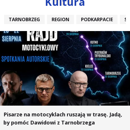
Kultura
TARNOBRZEG
REGION
PODKARPACIE
S
Pisarze na motocyklach ruszają w trasę. Jadą,
by pomóc Dawidowi z Tarnobrzega