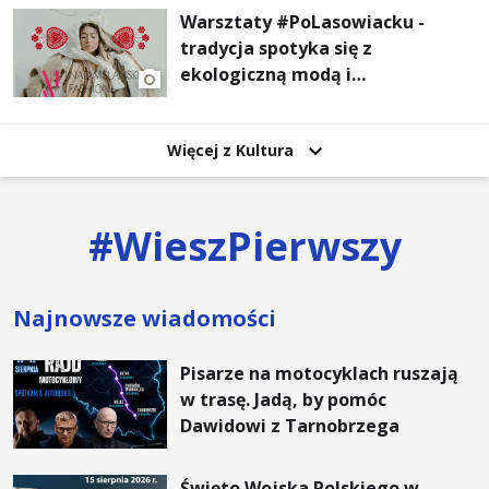
Warsztaty #PoLasowiacku -
tradycja spotyka się z
ekologiczną modą i
nowoczesnym designem!
Więcej z Kultura
#
WieszPierwszy
Najnowsze wiadomości
Pisarze na motocyklach ruszają
w trasę. Jadą, by pomóc
Dawidowi z Tarnobrzega
Święto Wojska Polskiego w