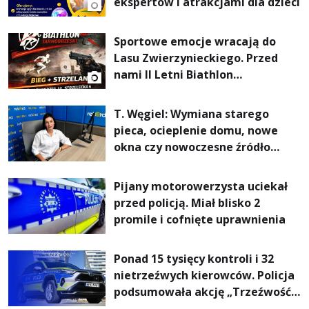
ekspertów i atrakcjami dla dzieci
Sportowe emocje wracają do
Lasu Zwierzynieckiego. Przed
nami II Letni Biathlon
Tarnobrzeski
T. Węgiel: Wymiana starego
pieca, ocieplenie domu, nowe
okna czy nowoczesne źródło
ogrzewania – to mniejsze
rachunki za energię, lepszy
Pijany motorowerzysta uciekał
komfort życia i... czystsze
przed policją. Miał blisko 2
powietrze
promile i cofnięte uprawnienia
Ponad 15 tysięcy kontroli i 32
nietrzeźwych kierowców. Policja
podsumowała akcję „Trzeźwość”
na Podkarpaciu