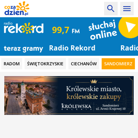
Radio Rekord
RADOM
ŚWIĘTOKRZYSKIE
CIECHANÓW
SANDOMIERZ