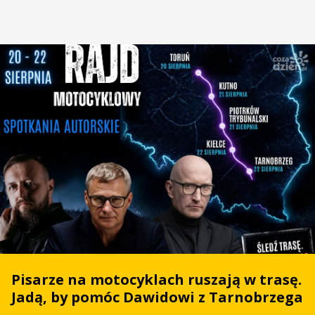
Pisarze na motocyklach ruszają w trasę.
Jadą, by pomóc Dawidowi z Tarnobrzega