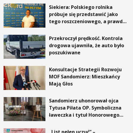
Siekiera: Polskiego rolnika
próbuje się przedstawić jako
tego roszczeniowego, a prawda
jest zupełnie inna
Przekroczył prędkość. Kontrola
drogowa ujawniła, że auto było
poszukiwane
Konsultacje Strategii Rozwoju
MOF Sandomierz: Mieszkańcy
Mają Głos
Sandomierz uhonorował ojca
Tytusa Piłata OP. Symboliczna
ławeczka i tytuł Honorowego
Obywatela
„List pełen uczuć” –