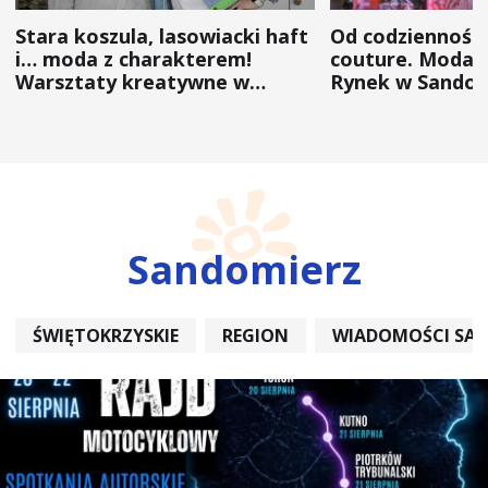
Stara koszula, lasowiacki haft
Od codzienności
i… moda z charakterem!
couture. Moda 
Warsztaty kreatywne w
Rynek w Sandom
ramach NFW
(ZDJĘCIA)
Sandomierz
ŚWIĘTOKRZYSKIE
REGION
WIADOMOŚCI SA